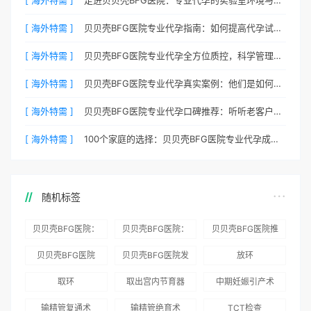
[ 海外特需 ]
贝贝壳BFG医院专业代孕指南：如何提高代孕试管的成功率？
[ 海外特需 ]
贝贝壳BFG医院专业代孕全方位质控，科学管理生育每一步
[ 海外特需 ]
贝贝壳BFG医院专业代孕真实案例：他们是如何在这里圆梦的
[ 海外特需 ]
贝贝壳BFG医院专业代孕口碑推荐：听听老客户的真实评价
[ 海外特需 ]
100个家庭的选择：贝贝壳BFG医院专业代孕成功案例分享
随机标签
贝贝壳BFG医院：
贝贝壳BFG医院：
贝贝壳BFG医院推
为赴吉尔吉斯斯坦
总体满意度
出“荣耀计划”：抱
贝贝壳BFG医院
贝贝壳BFG医院发
放环
就诊患者一站式服
96.3%，“医疗技
娃风险为零
Genebank资源库
布《单身男性海外
取环
取出宫内节育器
中期妊娠引产术
务
术”和“法律支持”
志愿者突破500名
辅助生殖指南（吉
得分最高
输精管复通术
输精管绝育术
TCT检查
国版）》