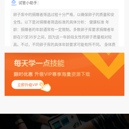
试管小助手：
卵子库中的捐赠者筛选过程十分严格，以确保卵子的质量和安
全性。以下是对捐赠者筛选标准的具体分析： 健康标准 年
龄：捐赠者的年龄通常有一定限制。多数卵子库要求捐赠者年
龄在21至35岁之间，因为这一年龄段女性的卵子质量相对较
高。不过，不同卵子库的具体年龄要求可能有所不同。 身体质
量指数（BMI）：捐赠者的BMI通常需要在正常范围内，以确
保其身体健康状况良好。过高的BMI可能与多种健康问题相关
联，包括不孕症和妊娠并发症。 生殖健康：捐赠者需要有规律
的月经期，无生殖障碍或异常问题。此外，还需要进行详细的
妇科检查，以确保其生殖系统的健康。 遗传病史与家族病史：
立即升级VIP
捐赠者及其家庭成员需要无严重的遗传病史、精神病史和传染
病史。这通常需要通过基因检测、家族史调查和医疗记录审查
来确定。 传染病检查：捐赠者需要进行全面的传染病检查，包
括乙肝、丙肝、HIV、梅毒等。这些检查旨在确保捐赠者未携
带任何可传染给受卵者的病原体。 药物与生活习惯：捐赠者需
要是非尼古丁使用者、非吸烟者、非吸毒者，并且未使用可能