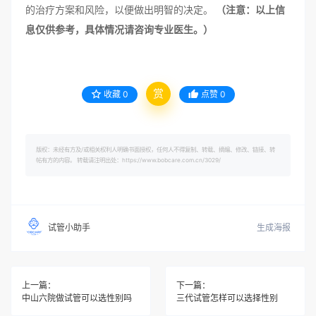
的治疗方案和风险，以便做出明智的决定。
（注意：以上信
息仅供参考，具体情况请咨询专业医生。）
赏
收藏
0
点赞
0
版权：未经有方及/或相关权利人明确书面授权，任何人不得复制、转载、摘编、修改、链接、转
帖有方的内容。 转载请注明出处：https://www.bobcare.com.cn/3029/
生成海报
试管小助手
上一篇：
下一篇：
中山六院做试管可以选性别吗
三代试管怎样可以选择性别