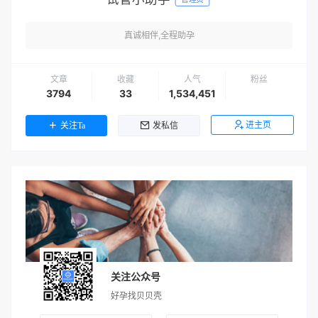
真诚相伴,全程助孕
文章
收藏
人气
粉丝
3794
33
1,534,451
进主页
关注Ta
发私信
关注公众号
好孕找贝贝壳