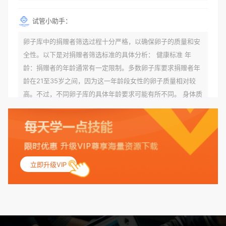
试管小助手：
卵子库中的捐赠者筛选过程十分严格，以确保卵子的质量和安
全性。以下是对捐赠者筛选标准的具体分析： 健康标准 年
龄：捐赠者的年龄通常有一定限制。多数卵子库要求捐赠者年
龄在21至35岁之间，因为这一年龄段女性的卵子质量相对较
高。不过，不同卵子库的具体年龄要求可能有所不同。 身体质
量指数（BMI）：捐赠者的BMI通常需要在正常范围内，以确
保其身体健康状况良好。过高的BMI可能与多种健康问题相关
联，包括不孕症和妊娠并发症。 生殖健康：捐赠者需要有规律
的月经期，无生殖障碍或异常问题。此外，还需要进行详细的
妇科检查，以确保其生殖系统的健康。 遗传病史与家族病史：
立即升级VIP
捐赠者及其家庭成员需要无严重的遗传病史、精神病史和传染
病史。这通常需要通过基因检测、家族史调查和医疗记录审查
来确定。 传染病检查：捐赠者需要进行全面的传染病检查，包
括乙肝、丙肝、HIV、梅毒等。这些检查旨在确保捐赠者未携
带任何可传染给受卵者的病原体。 药物与生活习惯：捐赠者需