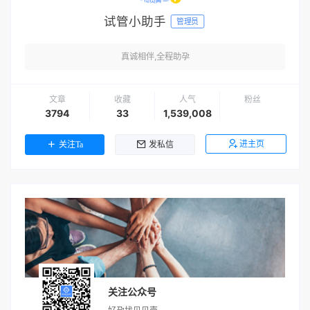
试管小助手
管理员
真诚相伴,全程助孕
文章
收藏
人气
粉丝
3794
33
1,539,008
进主页
关注Ta
发私信
关注公众号