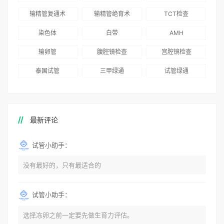
志愿者突破500名
辅助生殖指南（吉
得分最高
输精管复通术
输精管绝育术
TCT检查
国版）》
染色体
白带
AMH
输卵管
腹腔镜检查
宫腔镜检查
泰国试管
三甲绿通
试管绿通
最新评论
试管小助手：
没有最好的，只有最适合的
试管小助手：
选择冻卵之前一定要先做生育力评估。