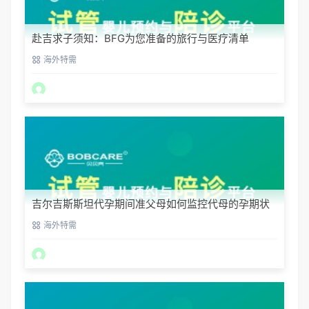
赴吉求子须知：BFG为您准备的旅行与医疗清单
海外特需
吉尔吉斯斯坦代孕期间准父母如何监控代母的孕期状
态？
海外特需