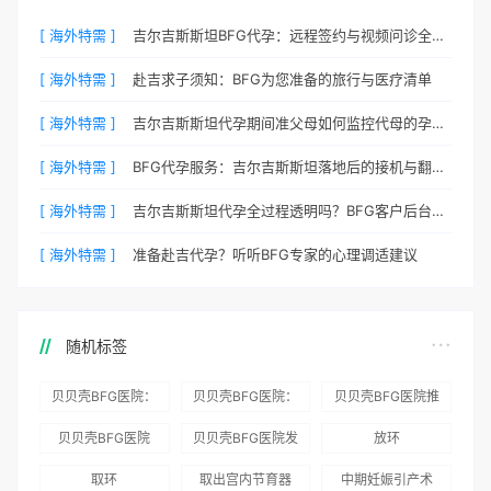
[ 海外特需 ]
吉尔吉斯斯坦BFG代孕：远程签约与视频问诊全流程
[ 海外特需 ]
赴吉求子须知：BFG为您准备的旅行与医疗清单
[ 海外特需 ]
吉尔吉斯斯坦代孕期间准父母如何监控代母的孕期状态？
[ 海外特需 ]
BFG代孕服务：吉尔吉斯斯坦落地后的接机与翻译安排
[ 海外特需 ]
吉尔吉斯斯坦代孕全过程透明吗？BFG客户后台详解
[ 海外特需 ]
准备赴吉代孕？听听BFG专家的心理调适建议
随机标签
贝贝壳BFG医院：
贝贝壳BFG医院：
贝贝壳BFG医院推
为赴吉尔吉斯斯坦
总体满意度
出“荣耀计划”：抱
贝贝壳BFG医院
贝贝壳BFG医院发
放环
就诊患者一站式服
96.3%，“医疗技
娃风险为零
Genebank资源库
布《单身男性海外
取环
取出宫内节育器
中期妊娠引产术
务
术”和“法律支持”