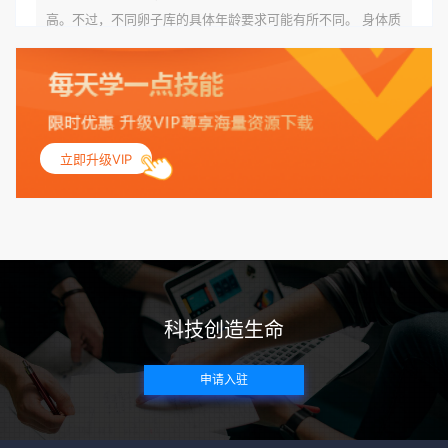
高。不过，不同卵子库的具体年龄要求可能有所不同。 身体质
量指数（BMI）：捐赠者的BMI通常需要在正常范围内，以确
保其身体健康状况良好。过高的BMI可能与多种健康问题相关
联，包括不孕症和妊娠并发症。 生殖健康：捐赠者需要有规律
的月经期，无生殖障碍或异常问题。此外，还需要进行详细的
妇科检查，以确保其生殖系统的健康。 遗传病史与家族病史：
立即升级VIP
捐赠者及其家庭成员需要无严重的遗传病史、精神病史和传染
病史。这通常需要通过基因检测、家族史调查和医疗记录审查
来确定。 传染病检查：捐赠者需要进行全面的传染病检查，包
括乙肝、丙肝、HIV、梅毒等。这些检查旨在确保捐赠者未携
带任何可传染给受卵者的病原体。 药物与生活习惯：捐赠者需
要是非尼古丁使用者、非吸烟者、非吸毒者，并且未使用可能
科技创造生命
影响卵子质量的药物，如某些精神药物和避孕植入物。 学历与
心理标准 学历要求：部分卵子库对捐赠者的学历有一定要求，
申请入驻
但这并非普遍标准。一些卵子库可能更倾向于选择受过高等教
育的女性作为捐赠者，但这并不是绝对的筛选条件。 心理状态
评估：捐赠者需要进行心理状态评估，以确定其对捐赠过程的