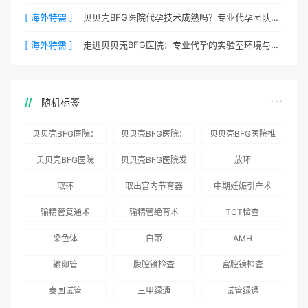
[ 海外特需 ]
贝贝壳BFG医院代孕技术成熟吗？专业代孕团队保驾护航
[ 海外特需 ]
走进贝贝壳BFG医院：专业代孕的实验室环境与操作流程
随机标签
贝贝壳BFG医院：
贝贝壳BFG医院：
贝贝壳BFG医院推
为赴吉尔吉斯斯坦
总体满意度
出“荣耀计划”：抱
贝贝壳BFG医院
贝贝壳BFG医院发
放环
就诊患者一站式服
96.3%，“医疗技
娃风险为零
Genebank资源库
布《单身男性海外
取环
取出宫内节育器
中期妊娠引产术
务
术”和“法律支持”
志愿者突破500名
辅助生殖指南（吉
得分最高
输精管复通术
输精管绝育术
TCT检查
国版）》
染色体
白带
AMH
输卵管
腹腔镜检查
宫腔镜检查
泰国试管
三甲绿通
试管绿通