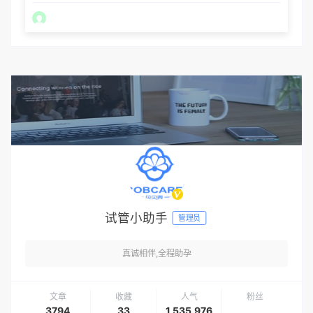
试管小助手
管理员
真诚相伴,全程助孕
文章
收藏
人气
粉丝
3794
33
1,535,976