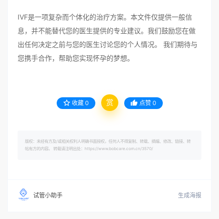
IVF是一项复杂而个体化的治疗方案。本文件仅提供一般信
息，并不能替代您的医生提供的专业建议。我们鼓励您在做
出任何决定之前与您的医生讨论您的个人情况。 我们期待与
您携手合作，帮助您实现怀孕的梦想。
赏
收藏
0
点赞
0
版权：未经有方及/或相关权利人明确书面授权，任何人不得复制、转载、摘编、修改、链接、转
帖有方的内容。 转载请注明出处：https://www.bobcare.com.cn/3570/
生成海报
试管小助手