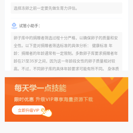
选择冻卵之前一定要先做生育力评估。
试管小助手：
卵子库中的捐赠者筛选过程十分严格，以确保卵子的质量和安
全性。以下是对捐赠者筛选标准的具体分析： 健康标准 年
龄：捐赠者的年龄通常有一定限制。多数卵子库要求捐赠者年
龄在21至35岁之间，因为这一年龄段女性的卵子质量相对较
高。不过，不同卵子库的具体年龄要求可能有所不同。 身体质
量指数（BMI）：捐赠者的BMI通常需要在正常范围内，以确
保其身体健康状况良好。过高的BMI可能与多种健康问题相关
联，包括不孕症和妊娠并发症。 生殖健康：捐赠者需要有规律
的月经期，无生殖障碍或异常问题。此外，还需要进行详细的
妇科检查，以确保其生殖系统的健康。 遗传病史与家族病史：
立即升级VIP
捐赠者及其家庭成员需要无严重的遗传病史、精神病史和传染
病史。这通常需要通过基因检测、家族史调查和医疗记录审查
来确定。 传染病检查：捐赠者需要进行全面的传染病检查，包