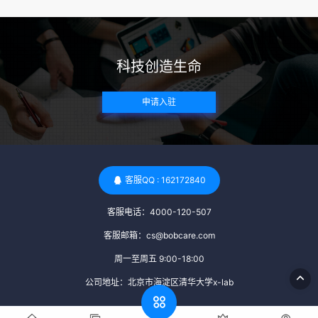
括乙肝、丙肝、HIV、梅毒等。这些检查旨在确保捐赠者未携
带任何可传染给受卵者的病原体。 药物与生活习惯：捐赠者需
要是非尼古丁使用者、非吸烟者、非吸毒者，并且未使用可能
科技创造生命
影响卵子质量的药物，如某些精神药物和避孕植入物。 学历与
心理标准 学历要求：部分卵子库对捐赠者的学历有一定要求，
申请入驻
但这并非普遍标准。一些卵子库可能更倾向于选择受过高等教
育的女性作为捐赠者，但这并不是绝对的筛选条件。 心理状态
评估：捐赠者需要进行心理状态评估，以确定其对捐赠过程的
态度、理解可能遇到的问题以及未来与受卵者的关系。这有助
于确保捐赠者在捐赠过程中保持积极的心态，并理解其捐赠行
客服QQ : 162172840
为的意义。 其他标准 责任心与沟通能力：由于捐卵过程的时
客服电话：4000-120-507
间不确定性，捐赠者需要有责任心，善于沟通，并尊重预约和
时间表。这有助于确保捐赠周期的顺利进行，并保障受卵者的
客服邮箱：cs@bobcare.com
权益。 面试与筛选流程：捐赠者通常需要经过面试和严格的筛
周一至周五 9:00-18:00
选流程。这包括提交个人照片、视频、身份证照片以及学历证
公司地址：北京市海淀区清华大学x-lab
明等材料，并接受卵子库的全面审查和评估。 综上所述，卵子
库中的捐赠者筛选过程涉及多个方面，包括健康、学历、心理