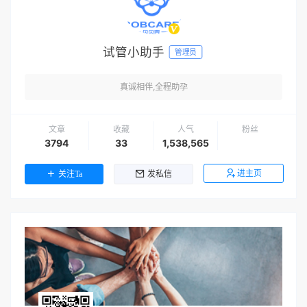
试管小助手
管理员
真诚相伴,全程助孕
文章
收藏
人气
粉丝
3794
33
1,538,565
进主页
关注Ta
发私信