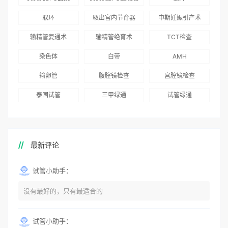
就诊患者一站式服
96.3%，“医疗技
娃风险为零
Genebank资源库
布《单身男性海外
取环
取出宫内节育器
中期妊娠引产术
务
术”和“法律支持”
志愿者突破500名
辅助生殖指南（吉
得分最高
输精管复通术
输精管绝育术
TCT检查
国版）》
染色体
白带
AMH
输卵管
腹腔镜检查
宫腔镜检查
泰国试管
三甲绿通
试管绿通
最新评论
试管小助手：
没有最好的，只有最适合的
试管小助手：