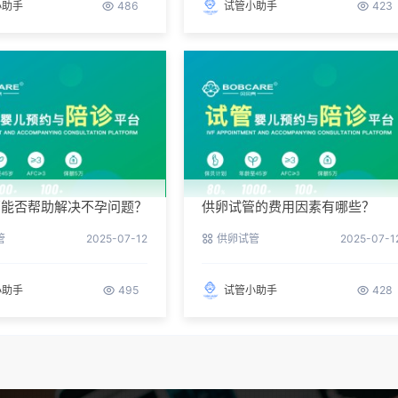
小助手
486
试管小助手
423
管能否帮助解决不孕问题？
供卵试管的费用因素有哪些？
管
2025-07-12
供卵试管
2025-07-1
小助手
495
试管小助手
428