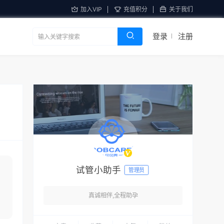
加入VIP
充值积分
关于我们
登录
注册
试管小助手
管理员
：
真诚相伴,全程助孕