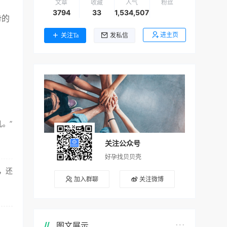
文章
收藏
人气
粉丝
3794
33
1,534,507
势的
进主页
关注Ta
发私信
。”
关注公众号
好孕找贝贝壳
，还
加入群聊
关注微博
图文展示