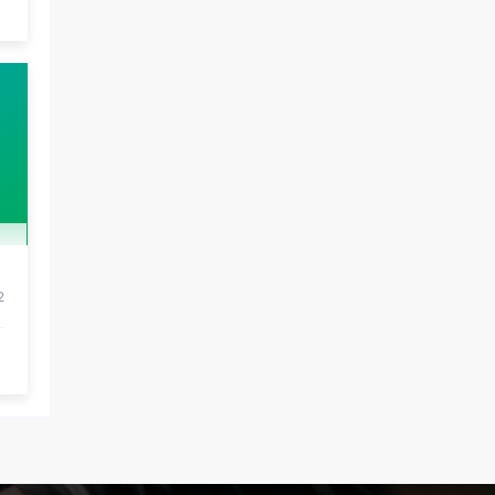
卵者的病原体。 药物与生活习惯：捐赠者需
要是非尼古丁使用者、非吸烟者、非吸毒
者，并且未使用可能影响卵子质量的药物，
如某些精神药物和避孕植入物。 学历与心理
标准 学历要求：部分卵子库对捐赠者的学历
有一定要求，但这并非普遍标准。一些卵子
库可能更倾向于选择受过高等教育的女性作
为捐赠者，但这并不是绝对的筛选条件。 心
理状态评估：捐赠者需要进行心理状态评
估，以确定其对捐赠过程的态度、理解可能
2
遇到的问题以及未来与受卵者的关系。这有
助于确保捐赠者在捐赠过程中保持积极的心
态，并理解其捐赠行为的意义。 其他标准 责
任心与沟通能力：由于捐卵过程的时间不确
定性，捐赠者需要有责任心，善于沟通，并
尊重预约和时间表。这有助于确保捐赠周期
的顺利进行，并保障受卵者的权益。 面试与