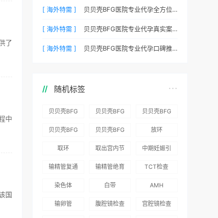
[ 海外特需 ]
贝贝壳BFG医院专业代孕全方位质控，科学管理生育每一步
[ 海外特需 ]
贝贝壳BFG医院专业代孕真实案例：他们是如何在这里圆梦的
供了
[ 海外特需 ]
贝贝壳BFG医院专业代孕口碑推荐：听听老客户的真实评价
随机标签
贝贝壳BFG
贝贝壳BFG
贝贝壳BFG
程中
医院：为赴
医院：总体
医院推出
贝贝壳BFG
贝贝壳BFG
放环
吉尔吉斯斯
满意度
“荣耀计
医院
医院发布
取环
取出宫内节
中期妊娠引
坦就诊患者
96.3%，“医
划”：抱娃
Genebank
《单身男性
育器
产术
一站式服务
疗技术”和
风险为零
输精管复通
输精管绝育
TCT检查
资源库志愿
海外辅助生
“法律支持”
术
术
者突破500
殖指南（吉
染色体
白带
AMH
得分最高
名
国版）》
该国
输卵管
腹腔镜检查
宫腔镜检查