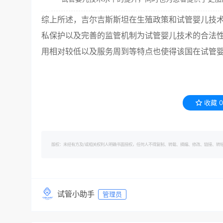
综上所述，吉尔吉斯斯坦在生殖政策和试管婴儿技
私保护以及完善的监管机制为试管婴儿技术的合法
用相对较低以及服务周到等特点也使得该国在试管
收藏
0
版权：未经有方及/或相关权利人明确书面授权，任何人不得复制、转载、摘编、修改、链接、转帖有方的内容。 转
试管小助手
管理员