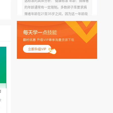
选标准的具体分析： 健康标准 年龄：捐赠者
的年龄通常有一定限制。多数卵子库要求捐
赠者年龄在21至35岁之间，因为这一年龄段
女性的卵子质量相对较高。不过，不同卵子
库的具体年龄要求可能有所不同。 身体质量
指数（BMI）：捐赠者的BMI通常需要在正常
范围内，以确保其身体健康状况良好。过高
的BMI可能与多种健康问题相关联，包括不孕
立即升级VIP
症和妊娠并发症。 生殖健康：捐赠者需要有
规律的月经期，无生殖障碍或异常问题。此
外，还需要进行详细的妇科检查，以确保其
生殖系统的健康。 遗传病史与家族病史：捐
赠者及其家庭成员需要无严重的遗传病史、
精神病史和传染病史。这通常需要通过基因
功
检测、家族史调查和医疗记录审查来确定。
传染病检查：捐赠者需要进行全面的传染病
2
检查，包括乙肝、丙肝、HIV、梅毒等。这些
检查旨在确保捐赠者未携带任何可传染给受