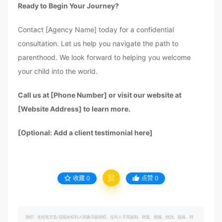
Ready to Begin Your Journey?
Contact [Agency Name] today for a confidential
consultation. Let us help you navigate the path to
parenthood. We look forward to helping you welcome
your child into the world.
Call us at [Phone Number] or visit our website at
[Website Address] to learn more.
[Optional: Add a client testimonial here]
赏
收藏
0
点赞
0
版权：未经有方及/或相关权利人明确书面授权，任何人不得复制、转载、摘编、修改、链接、转