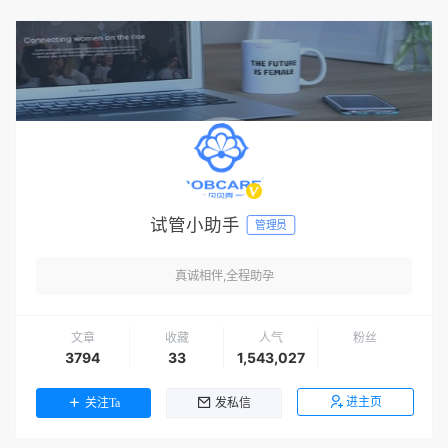
试管小助手
管理员
真诚相伴,全程助孕
文章
收藏
人气
粉丝
3794
33
1,543,027
进主页
关注Ta
发私信