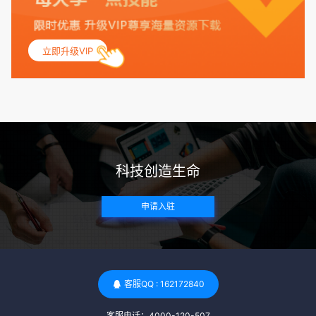
联，包括不孕症和妊娠并发症。 生殖健康：捐赠者需要有规律
的月经期，无生殖障碍或异常问题。此外，还需要进行详细的
妇科检查，以确保其生殖系统的健康。 遗传病史与家族病史：
立即升级VIP
捐赠者及其家庭成员需要无严重的遗传病史、精神病史和传染
病史。这通常需要通过基因检测、家族史调查和医疗记录审查
来确定。 传染病检查：捐赠者需要进行全面的传染病检查，包
括乙肝、丙肝、HIV、梅毒等。这些检查旨在确保捐赠者未携
带任何可传染给受卵者的病原体。 药物与生活习惯：捐赠者需
要是非尼古丁使用者、非吸烟者、非吸毒者，并且未使用可能
科技创造生命
影响卵子质量的药物，如某些精神药物和避孕植入物。 学历与
心理标准 学历要求：部分卵子库对捐赠者的学历有一定要求，
申请入驻
但这并非普遍标准。一些卵子库可能更倾向于选择受过高等教
育的女性作为捐赠者，但这并不是绝对的筛选条件。 心理状态
评估：捐赠者需要进行心理状态评估，以确定其对捐赠过程的
态度、理解可能遇到的问题以及未来与受卵者的关系。这有助
于确保捐赠者在捐赠过程中保持积极的心态，并理解其捐赠行
客服QQ : 162172840
为的意义。 其他标准 责任心与沟通能力：由于捐卵过程的时
客服电话：4000-120-507