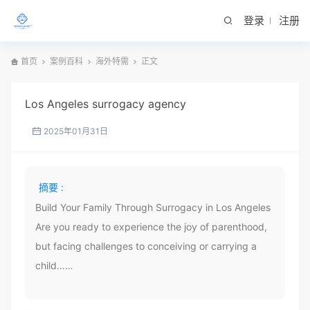
登录
注册
首页
案例百科
海外特需
正文
Los Angeles surrogacy agency
2025年01月31日
摘要 :
Build Your Family Through Surrogacy in Los Angeles
Are you ready to experience the joy of parenthood,
but facing challenges to conceiving or carrying a
child……