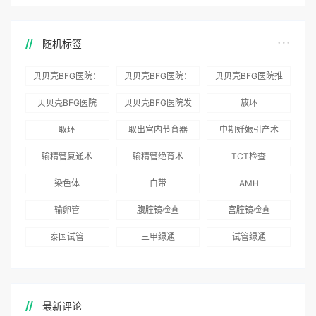
随机标签
贝贝壳BFG医院：
贝贝壳BFG医院：
贝贝壳BFG医院推
为赴吉尔吉斯斯坦
总体满意度
出“荣耀计划”：抱
贝贝壳BFG医院
贝贝壳BFG医院发
放环
就诊患者一站式服
96.3%，“医疗技
娃风险为零
Genebank资源库
布《单身男性海外
取环
取出宫内节育器
中期妊娠引产术
务
术”和“法律支持”
志愿者突破500名
辅助生殖指南（吉
得分最高
输精管复通术
输精管绝育术
TCT检查
国版）》
染色体
白带
AMH
输卵管
腹腔镜检查
宫腔镜检查
泰国试管
三甲绿通
试管绿通
最新评论