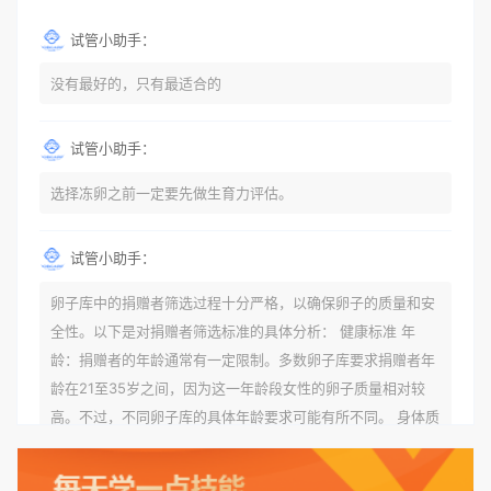
试管小助手：
没有最好的，只有最适合的
试管小助手：
选择冻卵之前一定要先做生育力评估。
试管小助手：
卵子库中的捐赠者筛选过程十分严格，以确保卵子的质量和安
全性。以下是对捐赠者筛选标准的具体分析： 健康标准 年
龄：捐赠者的年龄通常有一定限制。多数卵子库要求捐赠者年
龄在21至35岁之间，因为这一年龄段女性的卵子质量相对较
高。不过，不同卵子库的具体年龄要求可能有所不同。 身体质
量指数（BMI）：捐赠者的BMI通常需要在正常范围内，以确
保其身体健康状况良好。过高的BMI可能与多种健康问题相关