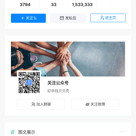
3794
33
1,533,333
进主页
关注Ta
发私信
关注公众号
好孕找贝贝壳
加入群聊
关注微博
图文展示