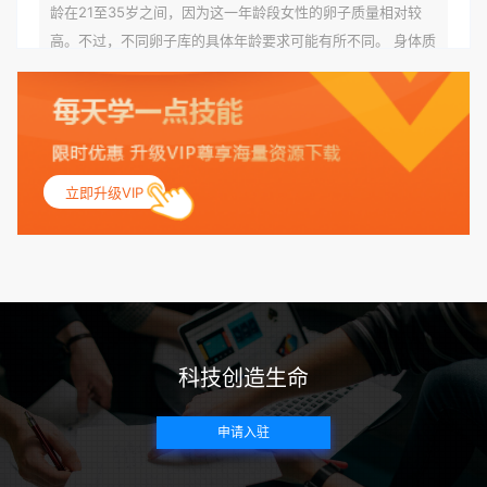
龄在21至35岁之间，因为这一年龄段女性的卵子质量相对较
高。不过，不同卵子库的具体年龄要求可能有所不同。 身体质
量指数（BMI）：捐赠者的BMI通常需要在正常范围内，以确
保其身体健康状况良好。过高的BMI可能与多种健康问题相关
联，包括不孕症和妊娠并发症。 生殖健康：捐赠者需要有规律
的月经期，无生殖障碍或异常问题。此外，还需要进行详细的
妇科检查，以确保其生殖系统的健康。 遗传病史与家族病史：
立即升级VIP
捐赠者及其家庭成员需要无严重的遗传病史、精神病史和传染
病史。这通常需要通过基因检测、家族史调查和医疗记录审查
来确定。 传染病检查：捐赠者需要进行全面的传染病检查，包
括乙肝、丙肝、HIV、梅毒等。这些检查旨在确保捐赠者未携
带任何可传染给受卵者的病原体。 药物与生活习惯：捐赠者需
要是非尼古丁使用者、非吸烟者、非吸毒者，并且未使用可能
科技创造生命
影响卵子质量的药物，如某些精神药物和避孕植入物。 学历与
心理标准 学历要求：部分卵子库对捐赠者的学历有一定要求，
申请入驻
但这并非普遍标准。一些卵子库可能更倾向于选择受过高等教
育的女性作为捐赠者，但这并不是绝对的筛选条件。 心理状态