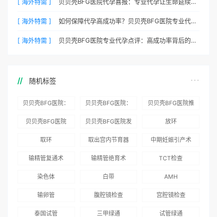
[ 海外特需 ]
贝贝壳BFG医院代孕喜报：专业代孕让生命延续更简单
[ 海外特需 ]
如何保障代孕高成功率？贝贝壳BFG医院专业代孕方案解析
[ 海外特需 ]
贝贝壳BFG医院专业代孕点评：高成功率背后的医疗神话
随机标签
贝贝壳BFG医院：
贝贝壳BFG医院：
贝贝壳BFG医院推
为赴吉尔吉斯斯坦
总体满意度
出“荣耀计划”：抱
贝贝壳BFG医院
贝贝壳BFG医院发
放环
就诊患者一站式服
96.3%，“医疗技
娃风险为零
Genebank资源库
布《单身男性海外
取环
取出宫内节育器
中期妊娠引产术
务
术”和“法律支持”
志愿者突破500名
辅助生殖指南（吉
得分最高
输精管复通术
输精管绝育术
TCT检查
国版）》
染色体
白带
AMH
输卵管
腹腔镜检查
宫腔镜检查
泰国试管
三甲绿通
试管绿通