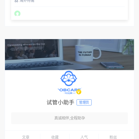
海外特需
试管小助手
管理员
真诚相伴,全程助孕
文章
收藏
人气
粉丝