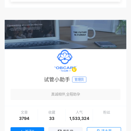
试管小助手
管理员
真诚相伴,全程助孕
文章
收藏
人气
粉丝
3794
33
1,533,324