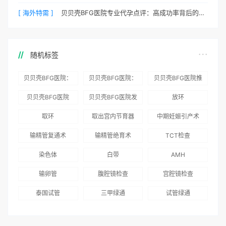
[ 海外特需 ]
贝贝壳BFG医院专业代孕点评：高成功率背后的医疗神话
随机标签
贝贝壳BFG医院：
贝贝壳BFG医院：
贝贝壳BFG医院推
为赴吉尔吉斯斯坦
总体满意度
出“荣耀计划”：抱
贝贝壳BFG医院
贝贝壳BFG医院发
放环
就诊患者一站式服
96.3%，“医疗技
娃风险为零
Genebank资源库
布《单身男性海外
取环
取出宫内节育器
中期妊娠引产术
务
术”和“法律支持”
志愿者突破500名
辅助生殖指南（吉
得分最高
输精管复通术
输精管绝育术
TCT检查
国版）》
染色体
白带
AMH
输卵管
腹腔镜检查
宫腔镜检查
泰国试管
三甲绿通
试管绿通