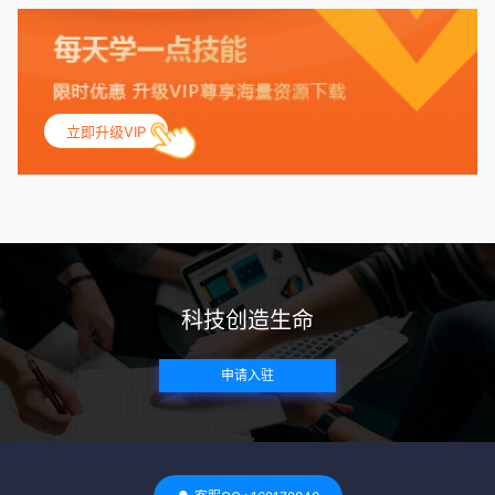
量指数（BMI）：捐赠者的BMI通常需要在正常范围内，以确
保其身体健康状况良好。过高的BMI可能与多种健康问题相关
联，包括不孕症和妊娠并发症。 生殖健康：捐赠者需要有规律
的月经期，无生殖障碍或异常问题。此外，还需要进行详细的
妇科检查，以确保其生殖系统的健康。 遗传病史与家族病史：
立即升级VIP
捐赠者及其家庭成员需要无严重的遗传病史、精神病史和传染
病史。这通常需要通过基因检测、家族史调查和医疗记录审查
来确定。 传染病检查：捐赠者需要进行全面的传染病检查，包
括乙肝、丙肝、HIV、梅毒等。这些检查旨在确保捐赠者未携
带任何可传染给受卵者的病原体。 药物与生活习惯：捐赠者需
要是非尼古丁使用者、非吸烟者、非吸毒者，并且未使用可能
科技创造生命
影响卵子质量的药物，如某些精神药物和避孕植入物。 学历与
心理标准 学历要求：部分卵子库对捐赠者的学历有一定要求，
申请入驻
但这并非普遍标准。一些卵子库可能更倾向于选择受过高等教
育的女性作为捐赠者，但这并不是绝对的筛选条件。 心理状态
评估：捐赠者需要进行心理状态评估，以确定其对捐赠过程的
态度、理解可能遇到的问题以及未来与受卵者的关系。这有助
于确保捐赠者在捐赠过程中保持积极的心态，并理解其捐赠行