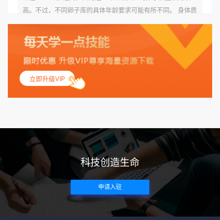
高。不过，不同卵子库的具体年龄要求可能有所不同。 身体质
量指数（BMI）：捐赠者的BMI通常需要在正常范围内，以确
保其身体健康状况良好。过高的BMI可能与多种健康问题相关
联，包括不孕症和妊娠并发症。 生殖健康：捐赠者需要有规律
的月经期，无生殖障碍或异常问题。此外，还需要进行详细的
妇科检查，以确保其生殖系统的健康。 遗传病史与家族病史：
立即升级VIP
捐赠者及其家庭成员需要无严重的遗传病史、精神病史和传染
病史。这通常需要通过基因检测、家族史调查和医疗记录审查
来确定。 传染病检查：捐赠者需要进行全面的传染病检查，包
括乙肝、丙肝、HIV、梅毒等。这些检查旨在确保捐赠者未携
带任何可传染给受卵者的病原体。 药物与生活习惯：捐赠者需
要是非尼古丁使用者、非吸烟者、非吸毒者，并且未使用可能
科技创造生命
影响卵子质量的药物，如某些精神药物和避孕植入物。 学历与
心理标准 学历要求：部分卵子库对捐赠者的学历有一定要求，
申请入驻
但这并非普遍标准。一些卵子库可能更倾向于选择受过高等教
育的女性作为捐赠者，但这并不是绝对的筛选条件。 心理状态
评估：捐赠者需要进行心理状态评估，以确定其对捐赠过程的