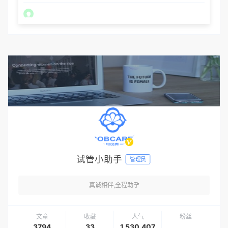
试管小助手
管理员
真诚相伴,全程助孕
文章
收藏
人气
粉丝
3794
33
1,530,407