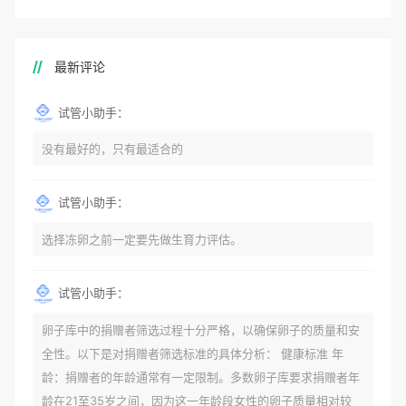
最新评论
试管小助手：
没有最好的，只有最适合的
试管小助手：
选择冻卵之前一定要先做生育力评估。
试管小助手：
卵子库中的捐赠者筛选过程十分严格，以确保卵子的质量和安
全性。以下是对捐赠者筛选标准的具体分析： 健康标准 年
龄：捐赠者的年龄通常有一定限制。多数卵子库要求捐赠者年
龄在21至35岁之间，因为这一年龄段女性的卵子质量相对较