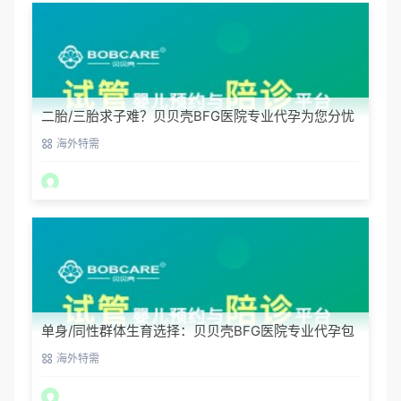
二胎/三胎求子难？贝贝壳BFG医院专业代孕为您分忧
海外特需
单身/同性群体生育选择：贝贝壳BFG医院专业代孕包
容方案
海外特需