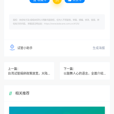
版权：未经有方及/或相关权利人明确书面授权，任何人不得复制、转载、摘编、修改、链接、转
帖有方的内容。 转载请注明出处：https://www.bobcare.com.cn/4125/
生成海报
试管小助手
上一篇：
下一篇：
台湾试管捐卵政策放宽，大陆人如何把握机遇？
以鼓舞人心的语言，全面介绍香港冻卵政策法规，鼓励人们追求生育梦想。
相关推荐