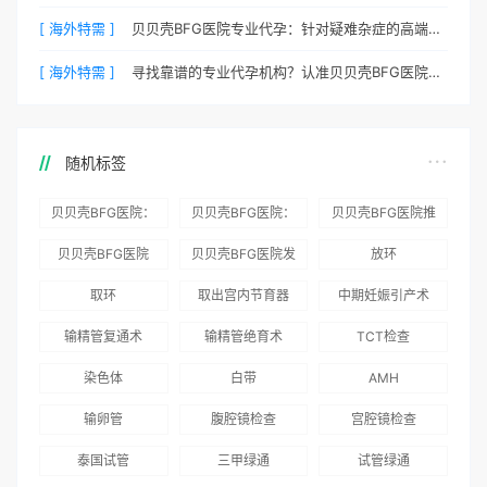
[ 海外特需 ]
贝贝壳BFG医院专业代孕：针对疑难杂症的高端定制生育服务
[ 海外特需 ]
寻找靠谱的专业代孕机构？认准贝贝壳BFG医院官方渠道
随机标签
贝贝壳BFG医院：
贝贝壳BFG医院：
贝贝壳BFG医院推
为赴吉尔吉斯斯坦
总体满意度
出“荣耀计划”：抱
贝贝壳BFG医院
贝贝壳BFG医院发
放环
就诊患者一站式服
96.3%，“医疗技
娃风险为零
Genebank资源库
布《单身男性海外
取环
取出宫内节育器
中期妊娠引产术
务
术”和“法律支持”
志愿者突破500名
辅助生殖指南（吉
得分最高
输精管复通术
输精管绝育术
TCT检查
国版）》
染色体
白带
AMH
输卵管
腹腔镜检查
宫腔镜检查
泰国试管
三甲绿通
试管绿通