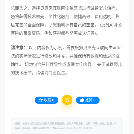
总而言之，选择贝贝壳互联网生殖医院进行试管婴儿治疗，
您将获得技术领先、个性化服务、便捷高效、费用透明、售
后完善的全面保障，助您顺利拥有自己的宝宝。 (此处可补充
医院的荣誉资质，例如获得哪些奖项或认证等)。
请注意：
以上内容仅为示例，需要根据贝贝壳互联网生殖医
院的实际情况进行修改和补充，并确保所有数据和信息的准
确性。 切勿包含任何误导性或虚假宣传内容。 关于试管婴儿
的技术细节，请咨询专业医生。
赏
收藏
0
点赞
0
版权：未经有方及/或相关权利人明确书面授权，任何人不得复制、转载、摘编、修改、链接、转
帖有方的内容。 转载请注明出处：https://www.bobcare.com.cn/4193/