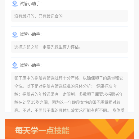
试管小助手：
没有最好的，只有最适合的
试管小助手：
选择冻卵之前一定要先做生育力评估。
试管小助手：
卵子库中的捐赠者筛选过程十分严格，以确保卵子的质量和安
全性。以下是对捐赠者筛选标准的具体分析： 健康标准 年
龄：捐赠者的年龄通常有一定限制。多数卵子库要求捐赠者年
龄在21至35岁之间，因为这一年龄段女性的卵子质量相对较
高。不过，不同卵子库的具体年龄要求可能有所不同。 身体质
量指数（BMI）：捐赠者的BMI通常需要在正常范围内，以确
保其身体健康状况良好。过高的BMI可能与多种健康问题相关
联，包括不孕症和妊娠并发症。 生殖健康：捐赠者需要有规律