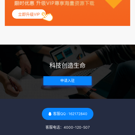
的月经期，无生殖障碍或异常问题。此外，还需要进行详细的
妇科检查，以确保其生殖系统的健康。 遗传病史与家族病史：
立即升级VIP
捐赠者及其家庭成员需要无严重的遗传病史、精神病史和传染
病史。这通常需要通过基因检测、家族史调查和医疗记录审查
来确定。 传染病检查：捐赠者需要进行全面的传染病检查，包
括乙肝、丙肝、HIV、梅毒等。这些检查旨在确保捐赠者未携
带任何可传染给受卵者的病原体。 药物与生活习惯：捐赠者需
要是非尼古丁使用者、非吸烟者、非吸毒者，并且未使用可能
科技创造生命
影响卵子质量的药物，如某些精神药物和避孕植入物。 学历与
心理标准 学历要求：部分卵子库对捐赠者的学历有一定要求，
申请入驻
但这并非普遍标准。一些卵子库可能更倾向于选择受过高等教
育的女性作为捐赠者，但这并不是绝对的筛选条件。 心理状态
评估：捐赠者需要进行心理状态评估，以确定其对捐赠过程的
态度、理解可能遇到的问题以及未来与受卵者的关系。这有助
于确保捐赠者在捐赠过程中保持积极的心态，并理解其捐赠行
客服QQ : 162172840
为的意义。 其他标准 责任心与沟通能力：由于捐卵过程的时
客服电话：4000-120-507
间不确定性，捐赠者需要有责任心，善于沟通，并尊重预约和