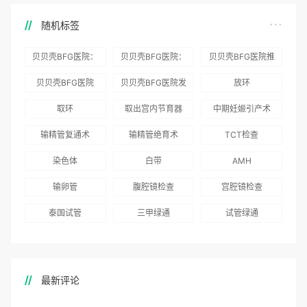
随机标签
贝贝壳BFG医院：
贝贝壳BFG医院：
贝贝壳BFG医院推
为赴吉尔吉斯斯坦
总体满意度
出“荣耀计划”：抱
贝贝壳BFG医院
贝贝壳BFG医院发
放环
就诊患者一站式服
96.3%，“医疗技
娃风险为零
Genebank资源库
布《单身男性海外
取环
取出宫内节育器
中期妊娠引产术
务
术”和“法律支持”
志愿者突破500名
辅助生殖指南（吉
得分最高
输精管复通术
输精管绝育术
TCT检查
国版）》
染色体
白带
AMH
输卵管
腹腔镜检查
宫腔镜检查
泰国试管
三甲绿通
试管绿通
最新评论