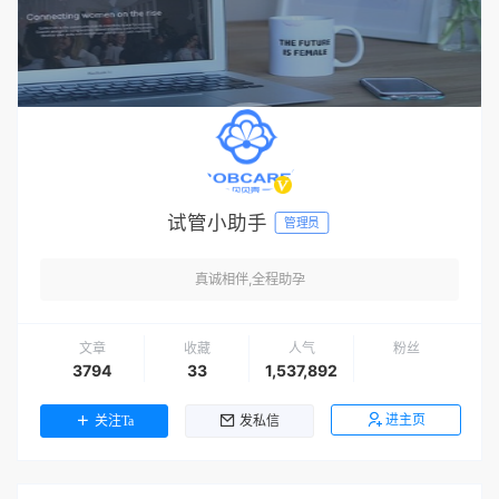
试管小助手
管理员
真诚相伴,全程助孕
文章
收藏
人气
粉丝
3794
33
1,537,892
进主页
关注Ta
发私信