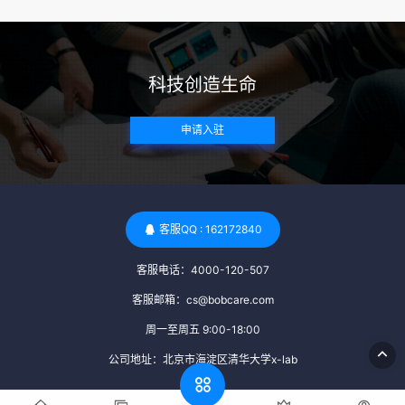
括乙肝、丙肝、HIV、梅毒等。这些检查旨在确保捐赠者未携
带任何可传染给受卵者的病原体。 药物与生活习惯：捐赠者需
要是非尼古丁使用者、非吸烟者、非吸毒者，并且未使用可能
科技创造生命
影响卵子质量的药物，如某些精神药物和避孕植入物。 学历与
心理标准 学历要求：部分卵子库对捐赠者的学历有一定要求，
申请入驻
但这并非普遍标准。一些卵子库可能更倾向于选择受过高等教
育的女性作为捐赠者，但这并不是绝对的筛选条件。 心理状态
评估：捐赠者需要进行心理状态评估，以确定其对捐赠过程的
态度、理解可能遇到的问题以及未来与受卵者的关系。这有助
于确保捐赠者在捐赠过程中保持积极的心态，并理解其捐赠行
客服QQ : 162172840
为的意义。 其他标准 责任心与沟通能力：由于捐卵过程的时
客服电话：4000-120-507
间不确定性，捐赠者需要有责任心，善于沟通，并尊重预约和
时间表。这有助于确保捐赠周期的顺利进行，并保障受卵者的
客服邮箱：cs@bobcare.com
权益。 面试与筛选流程：捐赠者通常需要经过面试和严格的筛
周一至周五 9:00-18:00
选流程。这包括提交个人照片、视频、身份证照片以及学历证
公司地址：北京市海淀区清华大学x-lab
明等材料，并接受卵子库的全面审查和评估。 综上所述，卵子
库中的捐赠者筛选过程涉及多个方面，包括健康、学历、心理