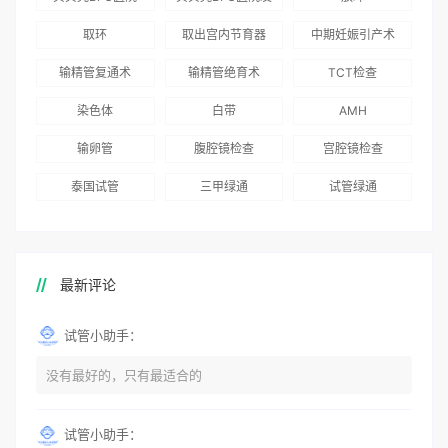
就诊患者一站式服
96.3%，“医疗技
娃风险为零
Genebank资源库
布《单身男性海外
取环
取出宫内节育器
中期妊娠引产术
务
术”和“法律支持”
志愿者突破500名
辅助生殖指南（吉
得分最高
输精管复通术
输精管绝育术
TCT检查
国版）》
染色体
白带
AMH
输卵管
腹腔镜检查
宫腔镜检查
泰国试管
三甲绿通
试管绿通
最新评论
试管小助手：
没有最好的，只有最适合的
试管小助手：