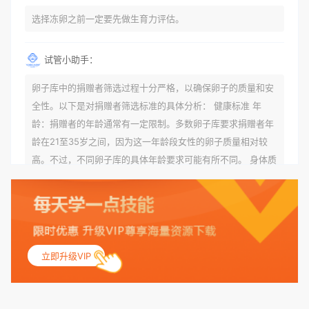
选择冻卵之前一定要先做生育力评估。
试管小助手：
卵子库中的捐赠者筛选过程十分严格，以确保卵子的质量和安
全性。以下是对捐赠者筛选标准的具体分析： 健康标准 年
龄：捐赠者的年龄通常有一定限制。多数卵子库要求捐赠者年
龄在21至35岁之间，因为这一年龄段女性的卵子质量相对较
高。不过，不同卵子库的具体年龄要求可能有所不同。 身体质
量指数（BMI）：捐赠者的BMI通常需要在正常范围内，以确
保其身体健康状况良好。过高的BMI可能与多种健康问题相关
联，包括不孕症和妊娠并发症。 生殖健康：捐赠者需要有规律
的月经期，无生殖障碍或异常问题。此外，还需要进行详细的
妇科检查，以确保其生殖系统的健康。 遗传病史与家族病史：
立即升级VIP
捐赠者及其家庭成员需要无严重的遗传病史、精神病史和传染
病史。这通常需要通过基因检测、家族史调查和医疗记录审查
来确定。 传染病检查：捐赠者需要进行全面的传染病检查，包