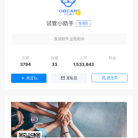
试管小助手
管理员
真诚相伴,全程助孕
文章
收藏
人气
粉丝
3794
33
1,533,843
进主页
关注Ta
发私信