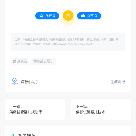
赏
收藏
0
点赞
0
版权：未经有方及/或相关权利人明确书面授权，任何人不得复制、转载、摘编、修改、链接、转
帖有方的内容。 转载请注明出处：https://www.bobcare.com.cn/422/
供卵试管
供卵试管婴儿
生成海报
试管小助手
上一篇：
下一篇：
供卵试管婴儿成功率
供卵试管婴儿技术
相关推荐