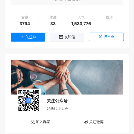
文章
收藏
人气
粉丝
3794
33
1,533,776
进主页
关注Ta
发私信
关注公众号
好孕找贝贝壳
加入群聊
关注微博