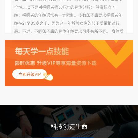
全性。以下是对捐赠者筛选标准的具体分析： 健康标准 年
龄：捐赠者的年龄通常有一定限制。多数卵子库要求捐赠者年
龄在21至35岁之间，因为这一年龄段女性的卵子质量相对较
高。不过，不同卵子库的具体年龄要求可能有所不同。 身体质
量指数（BMI）：捐赠者的BMI通常需要在正常范围内，以确
保其身体健康状况良好。过高的BMI可能与多种健康问题相关
联，包括不孕症和妊娠并发症。 生殖健康：捐赠者需要有规律
的月经期，无生殖障碍或异常问题。此外，还需要进行详细的
妇科检查，以确保其生殖系统的健康。 遗传病史与家族病史：
立即升级VIP
捐赠者及其家庭成员需要无严重的遗传病史、精神病史和传染
病史。这通常需要通过基因检测、家族史调查和医疗记录审查
来确定。 传染病检查：捐赠者需要进行全面的传染病检查，包
括乙肝、丙肝、HIV、梅毒等。这些检查旨在确保捐赠者未携
带任何可传染给受卵者的病原体。 药物与生活习惯：捐赠者需
要是非尼古丁使用者、非吸烟者、非吸毒者，并且未使用可能
科技创造生命
影响卵子质量的药物，如某些精神药物和避孕植入物。 学历与
心理标准 学历要求：部分卵子库对捐赠者的学历有一定要求，