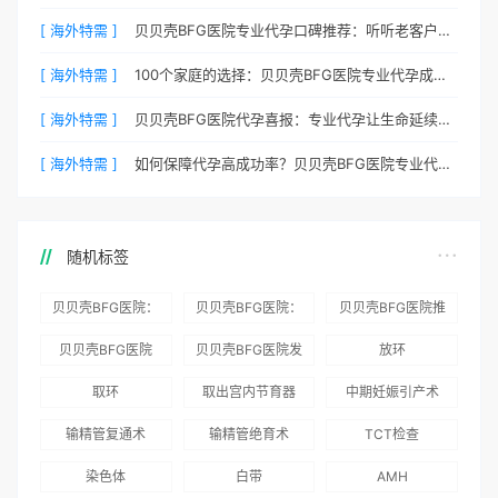
[ 海外特需 ]
贝贝壳BFG医院专业代孕口碑推荐：听听老客户的真实评价
[ 海外特需 ]
100个家庭的选择：贝贝壳BFG医院专业代孕成功案例分享
[ 海外特需 ]
贝贝壳BFG医院代孕喜报：专业代孕让生命延续更简单
[ 海外特需 ]
如何保障代孕高成功率？贝贝壳BFG医院专业代孕方案解析
随机标签
贝贝壳BFG医院：
贝贝壳BFG医院：
贝贝壳BFG医院推
为赴吉尔吉斯斯坦
总体满意度
出“荣耀计划”：抱
贝贝壳BFG医院
贝贝壳BFG医院发
放环
就诊患者一站式服
96.3%，“医疗技
娃风险为零
Genebank资源库
布《单身男性海外
取环
取出宫内节育器
中期妊娠引产术
务
术”和“法律支持”
志愿者突破500名
辅助生殖指南（吉
得分最高
输精管复通术
输精管绝育术
TCT检查
国版）》
染色体
白带
AMH