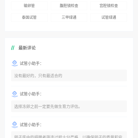
输卵管
腹腔镜检查
宫腔镜检查
泰国试管
三甲绿通
试管绿通
最新评论
试管小助手：
没有最好的，只有最适合的
试管小助手：
选择冻卵之前一定要先做生育力评估。
试管小助手：
卵子库中的捐赠者筛选过程十分严格，以确保卵子的质量和安