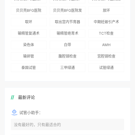
为赴吉尔吉斯斯坦
总体满意度
出“荣耀计划”：抱
贝贝壳BFG医院
贝贝壳BFG医院发
放环
就诊患者一站式服
96.3%，“医疗技
娃风险为零
Genebank资源库
布《单身男性海外
取环
取出宫内节育器
中期妊娠引产术
务
术”和“法律支持”
志愿者突破500名
辅助生殖指南（吉
得分最高
输精管复通术
输精管绝育术
TCT检查
国版）》
染色体
白带
AMH
输卵管
腹腔镜检查
宫腔镜检查
泰国试管
三甲绿通
试管绿通
最新评论
试管小助手：
没有最好的，只有最适合的