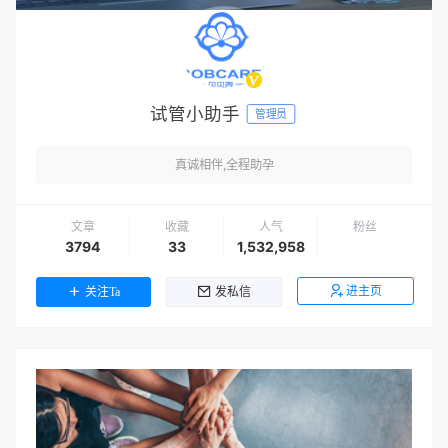
试管小助手
管理员
真诚相伴,全程助孕
文章
收藏
人气
粉丝
3794
33
1,532,958
进主页
关注Ta
发私信