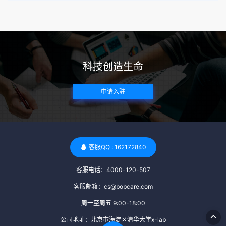
病史。这通常需要通过基因检测、家族史调查和医疗记录审查
来确定。 传染病检查：捐赠者需要进行全面的传染病检查，包
括乙肝、丙肝、HIV、梅毒等。这些检查旨在确保捐赠者未携
带任何可传染给受卵者的病原体。 药物与生活习惯：捐赠者需
要是非尼古丁使用者、非吸烟者、非吸毒者，并且未使用可能
科技创造生命
影响卵子质量的药物，如某些精神药物和避孕植入物。 学历与
心理标准 学历要求：部分卵子库对捐赠者的学历有一定要求，
申请入驻
但这并非普遍标准。一些卵子库可能更倾向于选择受过高等教
育的女性作为捐赠者，但这并不是绝对的筛选条件。 心理状态
评估：捐赠者需要进行心理状态评估，以确定其对捐赠过程的
态度、理解可能遇到的问题以及未来与受卵者的关系。这有助
于确保捐赠者在捐赠过程中保持积极的心态，并理解其捐赠行
客服QQ : 162172840
为的意义。 其他标准 责任心与沟通能力：由于捐卵过程的时
客服电话：4000-120-507
间不确定性，捐赠者需要有责任心，善于沟通，并尊重预约和
时间表。这有助于确保捐赠周期的顺利进行，并保障受卵者的
客服邮箱：cs@bobcare.com
权益。 面试与筛选流程：捐赠者通常需要经过面试和严格的筛
周一至周五 9:00-18:00
选流程。这包括提交个人照片、视频、身份证照片以及学历证
公司地址：北京市海淀区清华大学x-lab
明等材料，并接受卵子库的全面审查和评估。 综上所述，卵子