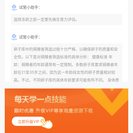
试管小助手：
选择冻卵之前一定要先做生育力评估。
试管小助手：
卵子库中的捐赠者筛选过程十分严格，以确保卵子的质量和安
全性。以下是对捐赠者筛选标准的具体分析： 健康标准 年
龄：捐赠者的年龄通常有一定限制。多数卵子库要求捐赠者年
龄在21至35岁之间，因为这一年龄段女性的卵子质量相对较
高。不过，不同卵子库的具体年龄要求可能有所不同。 身体质
量指数（BMI）：捐赠者的BMI通常需要在正常范围内，以确
保其身体健康状况良好。过高的BMI可能与多种健康问题相关
联，包括不孕症和妊娠并发症。 生殖健康：捐赠者需要有规律
的月经期，无生殖障碍或异常问题。此外，还需要进行详细的
妇科检查，以确保其生殖系统的健康。 遗传病史与家族病史：
立即升级VIP
捐赠者及其家庭成员需要无严重的遗传病史、精神病史和传染