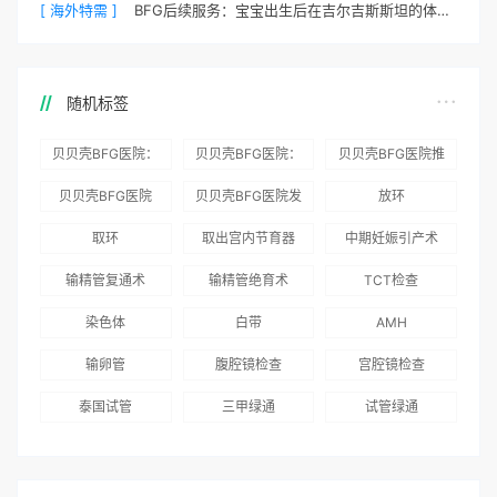
[ 海外特需 ]
BFG后续服务：宝宝出生后在吉尔吉斯斯坦的体检与回国
随机标签
贝贝壳BFG医院：
贝贝壳BFG医院：
贝贝壳BFG医院推
为赴吉尔吉斯斯坦
总体满意度
出“荣耀计划”：抱
贝贝壳BFG医院
贝贝壳BFG医院发
放环
就诊患者一站式服
96.3%，“医疗技
娃风险为零
Genebank资源库
布《单身男性海外
取环
取出宫内节育器
中期妊娠引产术
务
术”和“法律支持”
志愿者突破500名
辅助生殖指南（吉
得分最高
输精管复通术
输精管绝育术
TCT检查
国版）》
染色体
白带
AMH
输卵管
腹腔镜检查
宫腔镜检查
泰国试管
三甲绿通
试管绿通