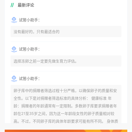
最新评论
试管小助手：
没有最好的，只有最适合的
试管小助手：
选择冻卵之前一定要先做生育力评估。
试管小助手：
卵子库中的捐赠者筛选过程十分严格，以确保卵子的质量和安
全性。以下是对捐赠者筛选标准的具体分析： 健康标准 年
龄：捐赠者的年龄通常有一定限制。多数卵子库要求捐赠者年
龄在21至35岁之间，因为这一年龄段女性的卵子质量相对较
高。不过，不同卵子库的具体年龄要求可能有所不同。 身体质
量指数（BMI）：捐赠者的BMI通常需要在正常范围内，以确