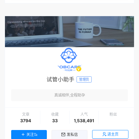
试管小助手
管理员
真诚相伴,全程助孕
文章
收藏
人气
粉丝
3794
33
1,538,491
进主页
关注Ta
发私信