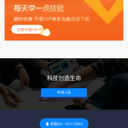
保其身体健康状况良好。过高的BMI可能与多种健康问题相关
联，包括不孕症和妊娠并发症。 生殖健康：捐赠者需要有规律
的月经期，无生殖障碍或异常问题。此外，还需要进行详细的
妇科检查，以确保其生殖系统的健康。 遗传病史与家族病史：
立即升级VIP
捐赠者及其家庭成员需要无严重的遗传病史、精神病史和传染
病史。这通常需要通过基因检测、家族史调查和医疗记录审查
来确定。 传染病检查：捐赠者需要进行全面的传染病检查，包
括乙肝、丙肝、HIV、梅毒等。这些检查旨在确保捐赠者未携
带任何可传染给受卵者的病原体。 药物与生活习惯：捐赠者需
要是非尼古丁使用者、非吸烟者、非吸毒者，并且未使用可能
科技创造生命
影响卵子质量的药物，如某些精神药物和避孕植入物。 学历与
心理标准 学历要求：部分卵子库对捐赠者的学历有一定要求，
申请入驻
但这并非普遍标准。一些卵子库可能更倾向于选择受过高等教
育的女性作为捐赠者，但这并不是绝对的筛选条件。 心理状态
评估：捐赠者需要进行心理状态评估，以确定其对捐赠过程的
态度、理解可能遇到的问题以及未来与受卵者的关系。这有助
于确保捐赠者在捐赠过程中保持积极的心态，并理解其捐赠行
客服QQ : 162172840