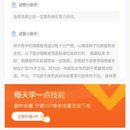
试管小助手：
选择冻卵之前一定要先做生育力评估。
试管小助手：
卵子库中的捐赠者筛选过程十分严格，以确保卵子的质量和安
全性。以下是对捐赠者筛选标准的具体分析： 健康标准 年
龄：捐赠者的年龄通常有一定限制。多数卵子库要求捐赠者年
龄在21至35岁之间，因为这一年龄段女性的卵子质量相对较
高。不过，不同卵子库的具体年龄要求可能有所不同。 身体质
量指数（BMI）：捐赠者的BMI通常需要在正常范围内，以确
保其身体健康状况良好。过高的BMI可能与多种健康问题相关
联，包括不孕症和妊娠并发症。 生殖健康：捐赠者需要有规律
的月经期，无生殖障碍或异常问题。此外，还需要进行详细的
妇科检查，以确保其生殖系统的健康。 遗传病史与家族病史：
立即升级VIP
捐赠者及其家庭成员需要无严重的遗传病史、精神病史和传染
病史。这通常需要通过基因检测、家族史调查和医疗记录审查