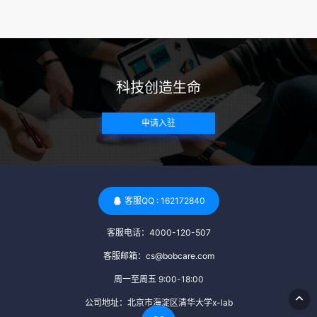
来确定。 传染病检查：捐赠者需要进行全面的传染病检查，包
括乙肝、丙肝、HIV、梅毒等。这些检查旨在确保捐赠者未携
带任何可传染给受卵者的病原体。 药物与生活习惯：捐赠者需
要是非尼古丁使用者、非吸烟者、非吸毒者，并且未使用可能
科技创造生命
影响卵子质量的药物，如某些精神药物和避孕植入物。 学历与
心理标准 学历要求：部分卵子库对捐赠者的学历有一定要求，
申请入驻
但这并非普遍标准。一些卵子库可能更倾向于选择受过高等教
育的女性作为捐赠者，但这并不是绝对的筛选条件。 心理状态
评估：捐赠者需要进行心理状态评估，以确定其对捐赠过程的
态度、理解可能遇到的问题以及未来与受卵者的关系。这有助
于确保捐赠者在捐赠过程中保持积极的心态，并理解其捐赠行
客服QQ : 162172840
为的意义。 其他标准 责任心与沟通能力：由于捐卵过程的时
客服电话：4000-120-507
间不确定性，捐赠者需要有责任心，善于沟通，并尊重预约和
时间表。这有助于确保捐赠周期的顺利进行，并保障受卵者的
客服邮箱：cs@bobcare.com
权益。 面试与筛选流程：捐赠者通常需要经过面试和严格的筛
周一至周五 9:00-18:00
选流程。这包括提交个人照片、视频、身份证照片以及学历证
公司地址：北京市海淀区清华大学x-lab
明等材料，并接受卵子库的全面审查和评估。 综上所述，卵子