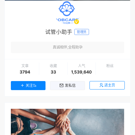
试管小助手
管理员
真诚相伴,全程助孕
文章
收藏
人气
粉丝
3794
33
1,539,640
进主页
关注Ta
发私信