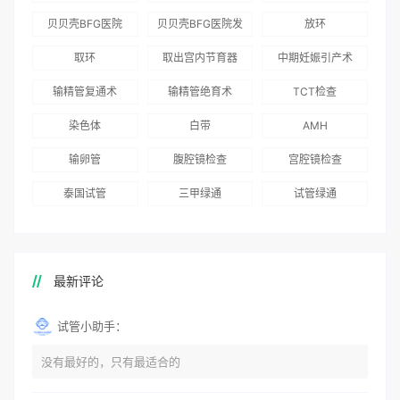
为赴吉尔吉斯斯坦
总体满意度
出“荣耀计划”：抱
贝贝壳BFG医院
贝贝壳BFG医院发
放环
就诊患者一站式服
96.3%，“医疗技
娃风险为零
Genebank资源库
布《单身男性海外
取环
取出宫内节育器
中期妊娠引产术
务
术”和“法律支持”
志愿者突破500名
辅助生殖指南（吉
得分最高
输精管复通术
输精管绝育术
TCT检查
国版）》
染色体
白带
AMH
输卵管
腹腔镜检查
宫腔镜检查
泰国试管
三甲绿通
试管绿通
最新评论
试管小助手：
没有最好的，只有最适合的