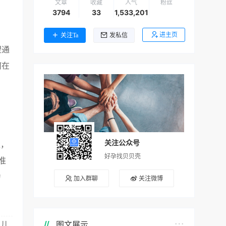
文章
收藏
人气
粉丝
3794
33
1,533,201
进主页
关注Ta
发私信
望通
何在
关注公众号
队，
好孕找贝贝壳
准
为
加入群聊
关注微博
图文展示
婴儿