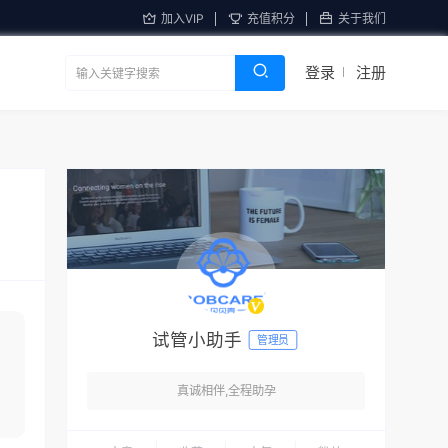
加入VIP
充值积分
关于我们
登录
注册
试管小助手
管理员
真诚相伴,全程助孕