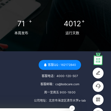
卵者的病原体。 药物与生活习惯：捐赠者需
要是非尼古丁使用者、非吸烟者、非吸毒
者，并且未使用可能影响卵子质量的药物，
+
+
71
4012
如某些精神药物和避孕植入物。 学历与心理
标准 学历要求：部分卵子库对捐赠者的学历
本周发布
运行天数
有一定要求，但这并非普遍标准。一些卵子
库可能更倾向于选择受过高等教育的女性作
为捐赠者，但这并不是绝对的筛选条件。 心
理状态评估：捐赠者需要进行心理状态评
估，以确定其对捐赠过程的态度、理解可能
客服QQ : 162172840
遇到的问题以及未来与受卵者的关系。这有
客服电话：4000-120-507
助于确保捐赠者在捐赠过程中保持积极的心
态，并理解其捐赠行为的意义。 其他标准 责
客服邮箱：cs@bobcare.com
任心与沟通能力：由于捐卵过程的时间不确
周一至周五 9:00-18:00
定性，捐赠者需要有责任心，善于沟通，并
公司地址：北京市海淀区清华大学x-lab
尊重预约和时间表。这有助于确保捐赠周期
的顺利进行，并保障受卵者的权益。 面试与