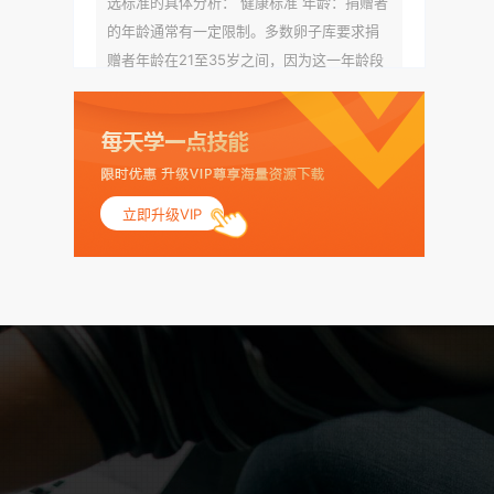
选标准的具体分析： 健康标准 年龄：捐赠者
的年龄通常有一定限制。多数卵子库要求捐
赠者年龄在21至35岁之间，因为这一年龄段
女性的卵子质量相对较高。不过，不同卵子
库的具体年龄要求可能有所不同。 身体质量
指数（BMI）：捐赠者的BMI通常需要在正常
范围内，以确保其身体健康状况良好。过高
的BMI可能与多种健康问题相关联，包括不孕
立即升级VIP
症和妊娠并发症。 生殖健康：捐赠者需要有
规律的月经期，无生殖障碍或异常问题。此
外，还需要进行详细的妇科检查，以确保其
生殖系统的健康。 遗传病史与家族病史：捐
赠者及其家庭成员需要无严重的遗传病史、
精神病史和传染病史。这通常需要通过基因
检测、家族史调查和医疗记录审查来确定。
传染病检查：捐赠者需要进行全面的传染病
检查，包括乙肝、丙肝、HIV、梅毒等。这些
检查旨在确保捐赠者未携带任何可传染给受