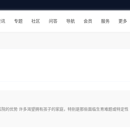
资讯
专题
社区
问答
导航
会员
服务
更多
医院的优势 许多渴望拥有孩子的家庭，特别是那些面临生育难题或特定性