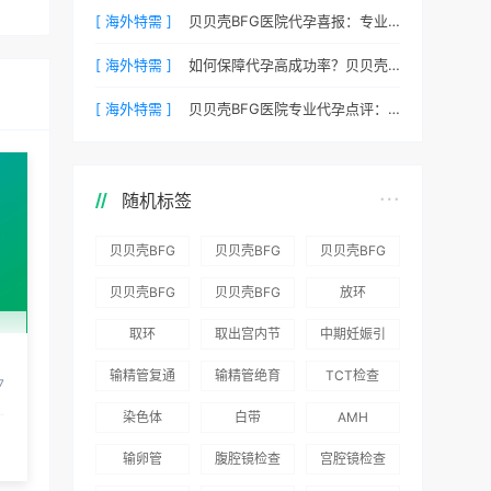
[ 海外特需 ]
贝贝壳BFG医院代孕喜报：专业代孕让生命延续更简单
[ 海外特需 ]
如何保障代孕高成功率？贝贝壳BFG医院专业代孕方案解析
[ 海外特需 ]
贝贝壳BFG医院专业代孕点评：高成功率背后的医疗神话
随机标签
贝贝壳BFG
贝贝壳BFG
贝贝壳BFG
医院：为赴
医院：总体
医院推出
贝贝壳BFG
贝贝壳BFG
放环
吉尔吉斯斯
满意度
“荣耀计
医院
医院发布
取环
取出宫内节
中期妊娠引
坦就诊患者
96.3%，“医
划”：抱娃
Genebank
《单身男性
育器
产术
一站式服务
疗技术”和
风险为零
输精管复通
输精管绝育
TCT检查
资源库志愿
海外辅助生
7
“法律支持”
术
术
者突破500
殖指南（吉
染色体
白带
AMH
得分最高
名
国版）》
输卵管
腹腔镜检查
宫腔镜检查