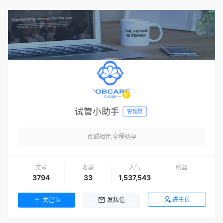
试管小助手
管理员
真诚相伴,全程助孕
文章
收藏
人气
粉丝
3794
33
1,537,543
进主页
关注Ta
发私信