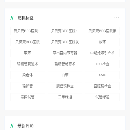
随机标签
贝贝壳BFG医院：
贝贝壳BFG医院：
贝贝壳BFG医院推
为赴吉尔吉斯斯坦
总体满意度
出“荣耀计划”：抱
贝贝壳BFG医院
贝贝壳BFG医院发
放环
就诊患者一站式服
96.3%，“医疗技
娃风险为零
Genebank资源库
布《单身男性海外
取环
取出宫内节育器
中期妊娠引产术
务
术”和“法律支持”
志愿者突破500名
辅助生殖指南（吉
得分最高
输精管复通术
输精管绝育术
TCT检查
国版）》
染色体
白带
AMH
输卵管
腹腔镜检查
宫腔镜检查
泰国试管
三甲绿通
试管绿通
最新评论