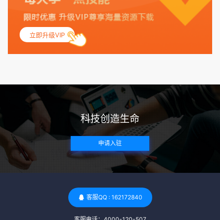
联，包括不孕症和妊娠并发症。 生殖健康：捐赠者需要有规律
的月经期，无生殖障碍或异常问题。此外，还需要进行详细的
妇科检查，以确保其生殖系统的健康。 遗传病史与家族病史：
立即升级VIP
捐赠者及其家庭成员需要无严重的遗传病史、精神病史和传染
病史。这通常需要通过基因检测、家族史调查和医疗记录审查
来确定。 传染病检查：捐赠者需要进行全面的传染病检查，包
括乙肝、丙肝、HIV、梅毒等。这些检查旨在确保捐赠者未携
带任何可传染给受卵者的病原体。 药物与生活习惯：捐赠者需
要是非尼古丁使用者、非吸烟者、非吸毒者，并且未使用可能
科技创造生命
影响卵子质量的药物，如某些精神药物和避孕植入物。 学历与
心理标准 学历要求：部分卵子库对捐赠者的学历有一定要求，
申请入驻
但这并非普遍标准。一些卵子库可能更倾向于选择受过高等教
育的女性作为捐赠者，但这并不是绝对的筛选条件。 心理状态
评估：捐赠者需要进行心理状态评估，以确定其对捐赠过程的
态度、理解可能遇到的问题以及未来与受卵者的关系。这有助
于确保捐赠者在捐赠过程中保持积极的心态，并理解其捐赠行
客服QQ : 162172840
为的意义。 其他标准 责任心与沟通能力：由于捐卵过程的时
客服电话：4000-120-507