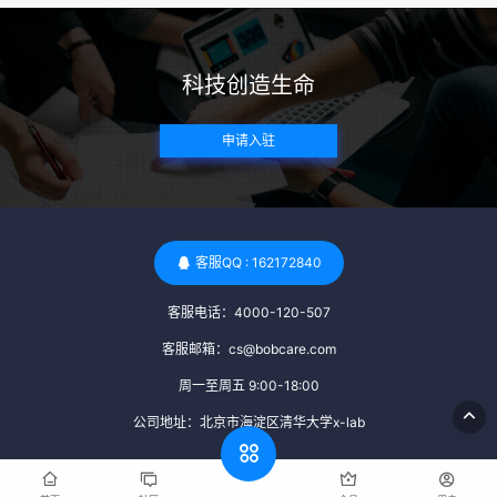
带任何可传染给受卵者的病原体。 药物与生活习惯：捐赠者需
要是非尼古丁使用者、非吸烟者、非吸毒者，并且未使用可能
科技创造生命
影响卵子质量的药物，如某些精神药物和避孕植入物。 学历与
心理标准 学历要求：部分卵子库对捐赠者的学历有一定要求，
申请入驻
但这并非普遍标准。一些卵子库可能更倾向于选择受过高等教
育的女性作为捐赠者，但这并不是绝对的筛选条件。 心理状态
评估：捐赠者需要进行心理状态评估，以确定其对捐赠过程的
态度、理解可能遇到的问题以及未来与受卵者的关系。这有助
于确保捐赠者在捐赠过程中保持积极的心态，并理解其捐赠行
客服QQ : 162172840
为的意义。 其他标准 责任心与沟通能力：由于捐卵过程的时
客服电话：4000-120-507
间不确定性，捐赠者需要有责任心，善于沟通，并尊重预约和
时间表。这有助于确保捐赠周期的顺利进行，并保障受卵者的
客服邮箱：cs@bobcare.com
权益。 面试与筛选流程：捐赠者通常需要经过面试和严格的筛
周一至周五 9:00-18:00
选流程。这包括提交个人照片、视频、身份证照片以及学历证
公司地址：北京市海淀区清华大学x-lab
明等材料，并接受卵子库的全面审查和评估。 综上所述，卵子
库中的捐赠者筛选过程涉及多个方面，包括健康、学历、心理
和其他标准。这些标准旨在确保捐赠者的身体健康状况良好，