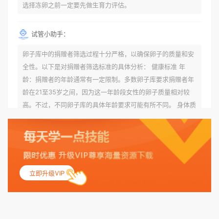
选择冻卵之前一定要先做生育力评估。
试管小助手：
卵子库中的捐赠者筛选过程十分严格，以确保卵子的质量和安
全性。以下是对捐赠者筛选标准的具体分析： 健康标准 年
龄：捐赠者的年龄通常有一定限制。多数卵子库要求捐赠者年
龄在21至35岁之间，因为这一年龄段女性的卵子质量相对较
高。不过，不同卵子库的具体年龄要求可能有所不同。 身体质
量指数（BMI）：捐赠者的BMI通常需要在正常范围内，以确
保其身体健康状况良好。过高的BMI可能与多种健康问题相关
联，包括不孕症和妊娠并发症。 生殖健康：捐赠者需要有规律
的月经期，无生殖障碍或异常问题。此外，还需要进行详细的
妇科检查，以确保其生殖系统的健康。 遗传病史与家族病史：
立即升级VIP
捐赠者及其家庭成员需要无严重的遗传病史、精神病史和传染
病史。这通常需要通过基因检测、家族史调查和医疗记录审查
来确定。 传染病检查：捐赠者需要进行全面的传染病检查，包
括乙肝、丙肝、HIV、梅毒等。这些检查旨在确保捐赠者未携