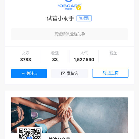
试管小助手
管理员
真诚相伴,全程助孕
文章
收藏
人气
粉丝
3783
33
1,527,590
进主页
关注Ta
发私信