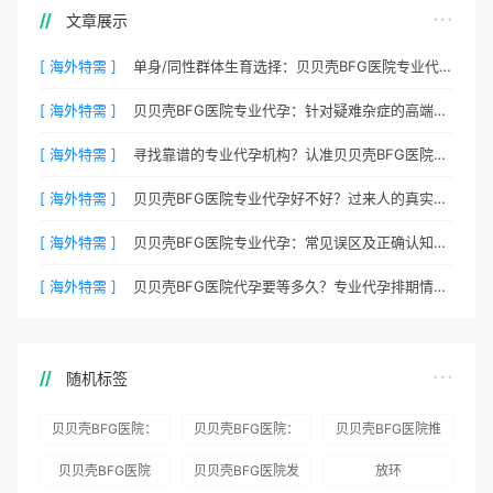
文章展示
[ 海外特需 ]
单身/同性群体生育选择：贝贝壳BFG医院专业代孕包容方案
[ 海外特需 ]
贝贝壳BFG医院专业代孕：针对疑难杂症的高端定制生育服务
[ 海外特需 ]
寻找靠谱的专业代孕机构？认准贝贝壳BFG医院官方渠道
[ 海外特需 ]
贝贝壳BFG医院专业代孕好不好？过来人的真实心声
[ 海外特需 ]
贝贝壳BFG医院专业代孕：常见误区及正确认知全梳理
[ 海外特需 ]
贝贝壳BFG医院代孕要等多久？专业代孕排期情况公开
随机标签
贝贝壳BFG医院：
贝贝壳BFG医院：
贝贝壳BFG医院推
为赴吉尔吉斯斯坦
总体满意度
出“荣耀计划”：抱
贝贝壳BFG医院
贝贝壳BFG医院发
放环
就诊患者一站式服
96.3%，“医疗技
娃风险为零