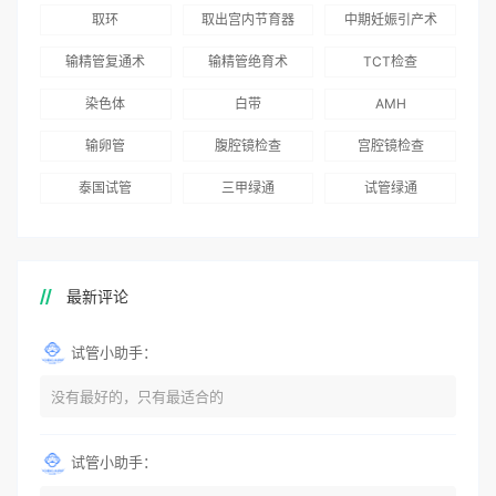
Genebank资源库
布《单身男性海外
取环
取出宫内节育器
中期妊娠引产术
务
术”和“法律支持”
志愿者突破500名
辅助生殖指南（吉
得分最高
输精管复通术
输精管绝育术
TCT检查
国版）》
染色体
白带
AMH
输卵管
腹腔镜检查
宫腔镜检查
泰国试管
三甲绿通
试管绿通
最新评论
试管小助手：
没有最好的，只有最适合的
试管小助手：