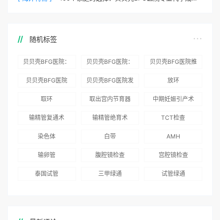
随机标签
贝贝壳BFG医院：
贝贝壳BFG医院：
贝贝壳BFG医院推
为赴吉尔吉斯斯坦
总体满意度
出“荣耀计划”：抱
贝贝壳BFG医院
贝贝壳BFG医院发
放环
就诊患者一站式服
96.3%，“医疗技
娃风险为零
Genebank资源库
布《单身男性海外
取环
取出宫内节育器
中期妊娠引产术
务
术”和“法律支持”
志愿者突破500名
辅助生殖指南（吉
得分最高
输精管复通术
输精管绝育术
TCT检查
国版）》
染色体
白带
AMH
输卵管
腹腔镜检查
宫腔镜检查
泰国试管
三甲绿通
试管绿通