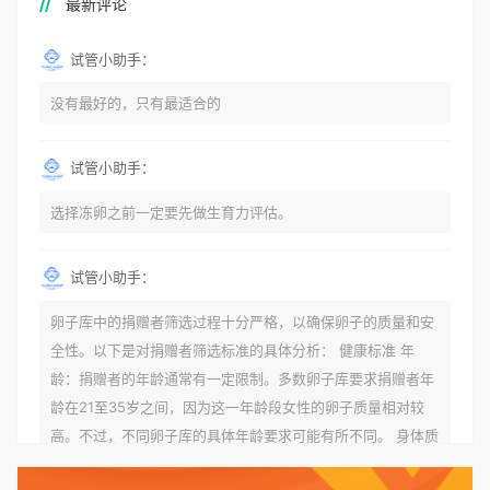
最新评论
试管小助手：
没有最好的，只有最适合的
试管小助手：
选择冻卵之前一定要先做生育力评估。
试管小助手：
卵子库中的捐赠者筛选过程十分严格，以确保卵子的质量和安
全性。以下是对捐赠者筛选标准的具体分析： 健康标准 年
龄：捐赠者的年龄通常有一定限制。多数卵子库要求捐赠者年
龄在21至35岁之间，因为这一年龄段女性的卵子质量相对较
高。不过，不同卵子库的具体年龄要求可能有所不同。 身体质
量指数（BMI）：捐赠者的BMI通常需要在正常范围内，以确