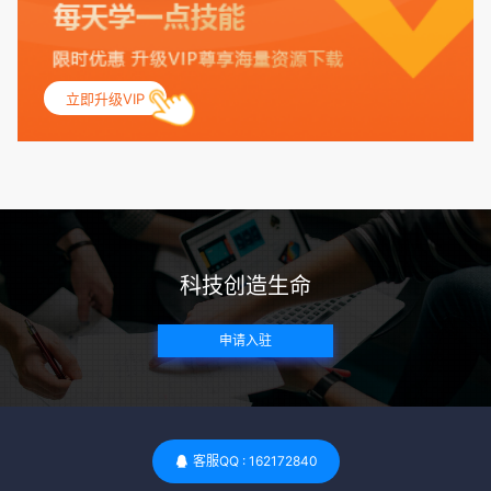
保其身体健康状况良好。过高的BMI可能与多种健康问题相关
联，包括不孕症和妊娠并发症。 生殖健康：捐赠者需要有规律
的月经期，无生殖障碍或异常问题。此外，还需要进行详细的
妇科检查，以确保其生殖系统的健康。 遗传病史与家族病史：
立即升级VIP
捐赠者及其家庭成员需要无严重的遗传病史、精神病史和传染
病史。这通常需要通过基因检测、家族史调查和医疗记录审查
来确定。 传染病检查：捐赠者需要进行全面的传染病检查，包
括乙肝、丙肝、HIV、梅毒等。这些检查旨在确保捐赠者未携
带任何可传染给受卵者的病原体。 药物与生活习惯：捐赠者需
要是非尼古丁使用者、非吸烟者、非吸毒者，并且未使用可能
科技创造生命
影响卵子质量的药物，如某些精神药物和避孕植入物。 学历与
心理标准 学历要求：部分卵子库对捐赠者的学历有一定要求，
申请入驻
但这并非普遍标准。一些卵子库可能更倾向于选择受过高等教
育的女性作为捐赠者，但这并不是绝对的筛选条件。 心理状态
评估：捐赠者需要进行心理状态评估，以确定其对捐赠过程的
态度、理解可能遇到的问题以及未来与受卵者的关系。这有助
于确保捐赠者在捐赠过程中保持积极的心态，并理解其捐赠行
客服QQ : 162172840
为的意义。 其他标准 责任心与沟通能力：由于捐卵过程的时