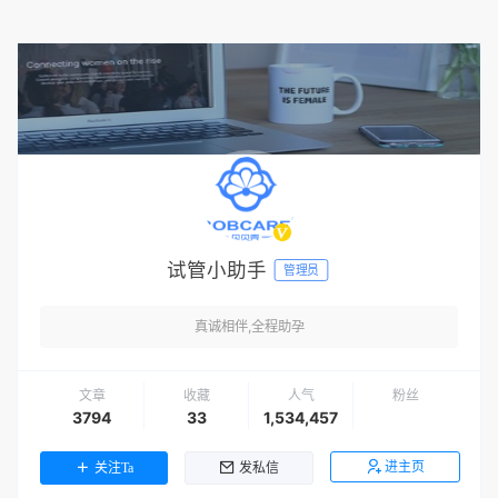
试管小助手
管理员
真诚相伴,全程助孕
文章
收藏
人气
粉丝
3794
33
1,534,457
进主页
关注Ta
发私信