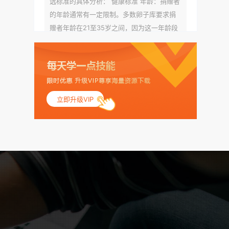
选标准的具体分析： 健康标准 年龄：捐赠者
的年龄通常有一定限制。多数卵子库要求捐
赠者年龄在21至35岁之间，因为这一年龄段
女性的卵子质量相对较高。不过，不同卵子
库的具体年龄要求可能有所不同。 身体质量
指数（BMI）：捐赠者的BMI通常需要在正常
范围内，以确保其身体健康状况良好。过高
的BMI可能与多种健康问题相关联，包括不孕
立即升级VIP
症和妊娠并发症。 生殖健康：捐赠者需要有
规律的月经期，无生殖障碍或异常问题。此
外，还需要进行详细的妇科检查，以确保其
生殖系统的健康。 遗传病史与家族病史：捐
赠者及其家庭成员需要无严重的遗传病史、
精神病史和传染病史。这通常需要通过基因
检测、家族史调查和医疗记录审查来确定。
传染病检查：捐赠者需要进行全面的传染病
检查，包括乙肝、丙肝、HIV、梅毒等。这些
检查旨在确保捐赠者未携带任何可传染给受