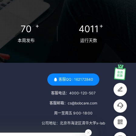
卵者的病原体。 药物与生活习惯：捐赠者需
要是非尼古丁使用者、非吸烟者、非吸毒
者，并且未使用可能影响卵子质量的药物，
+
+
70
4011
如某些精神药物和避孕植入物。 学历与心理
标准 学历要求：部分卵子库对捐赠者的学历
本周发布
运行天数
有一定要求，但这并非普遍标准。一些卵子
库可能更倾向于选择受过高等教育的女性作
为捐赠者，但这并不是绝对的筛选条件。 心
理状态评估：捐赠者需要进行心理状态评
估，以确定其对捐赠过程的态度、理解可能
客服QQ : 162172840
遇到的问题以及未来与受卵者的关系。这有
客服电话：4000-120-507
助于确保捐赠者在捐赠过程中保持积极的心
态，并理解其捐赠行为的意义。 其他标准 责
客服邮箱：cs@bobcare.com
任心与沟通能力：由于捐卵过程的时间不确
周一至周五 9:00-18:00
定性，捐赠者需要有责任心，善于沟通，并
公司地址：北京市海淀区清华大学x-lab
尊重预约和时间表。这有助于确保捐赠周期
的顺利进行，并保障受卵者的权益。 面试与