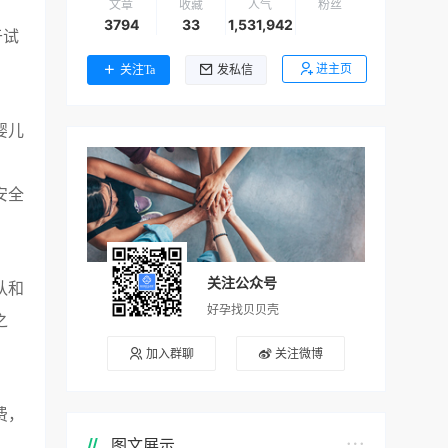
文章
收藏
人气
粉丝
3794
33
1,531,942
于试
进主页
关注Ta
发私信
婴儿
安全
关注公众号
队和
好孕找贝贝壳
之
加入群聊
关注微博
费，
图文展示