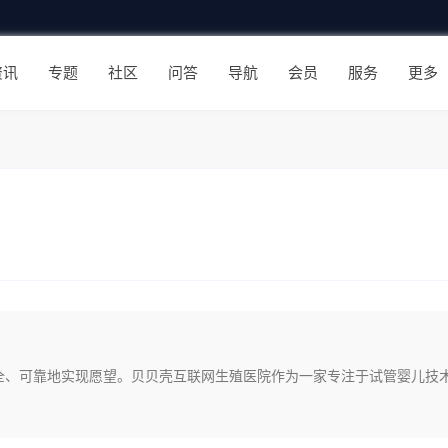
资讯
专题
社区
问答
导航
会员
服务
更多
全、可靠地实现愿望。贝贝壳互联网生殖医院作为一家专注于试管婴儿技