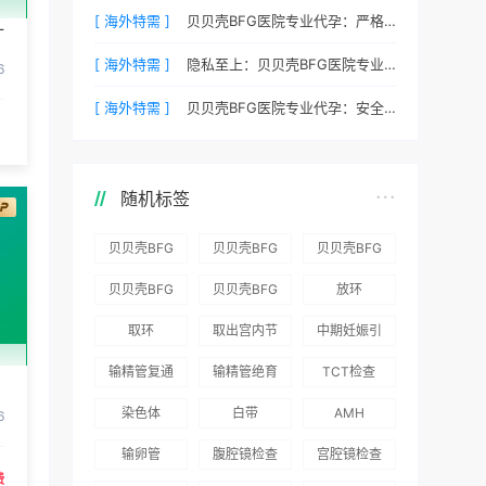
[ 海外特需 ]
贝贝壳BFG医院专业代孕：严格保护客户隐私的安心之选
一
[ 海外特需 ]
隐私至上：贝贝壳BFG医院专业代孕如何做好信息保密？
6
[ 海外特需 ]
贝贝壳BFG医院专业代孕：安全、合法、高效的生育解决方案
随机标签
贝贝壳BFG
贝贝壳BFG
贝贝壳BFG
医院：为赴
医院：总体
医院推出
贝贝壳BFG
贝贝壳BFG
放环
吉尔吉斯斯
满意度
“荣耀计
医院
医院发布
取环
取出宫内节
中期妊娠引
坦就诊患者
96.3%，“医
划”：抱娃
Genebank
《单身男性
育器
产术
一站式服务
疗技术”和
风险为零
输精管复通
输精管绝育
TCT检查
资源库志愿
海外辅助生
、
“法律支持”
术
术
者突破500
殖指南（吉
染色体
白带
AMH
6
得分最高
名
国版）》
输卵管
腹腔镜检查
宫腔镜检查
费