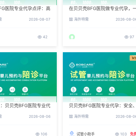
FG医院专业代孕点评：高
在贝贝壳BFG医院做专业代孕，
背后的医疗神话
次成功的概率有多大？
需
2026-08-07
海外特需
2026-08-0
42
97
：贝贝壳BFG医院专业代
贝贝壳BFG医院专业代孕：安全
做好信息保密？
合法、高效的生育解决方案
需
2026-08-06
海外特需
2026-08-0
106
试管小助手
103
免