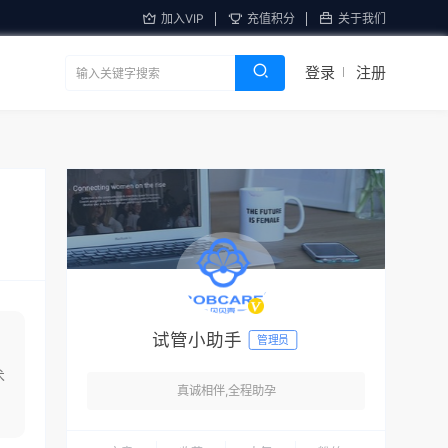
加入VIP
充值积分
关于我们
登录
注册
试管小助手
管理员
术
真诚相伴,全程助孕