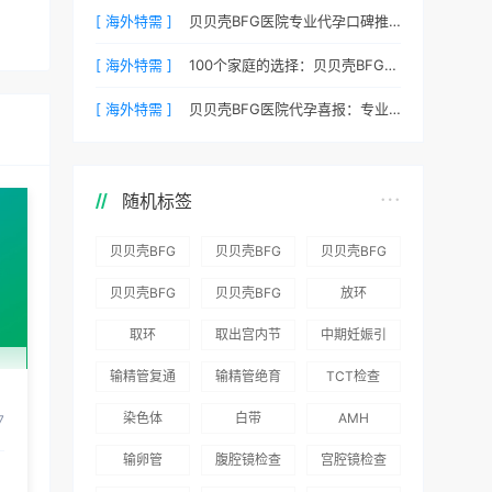
[ 海外特需 ]
贝贝壳BFG医院专业代孕口碑推荐：听听老客户的真实评价
[ 海外特需 ]
100个家庭的选择：贝贝壳BFG医院专业代孕成功案例分享
[ 海外特需 ]
贝贝壳BFG医院代孕喜报：专业代孕让生命延续更简单
随机标签
贝贝壳BFG
贝贝壳BFG
贝贝壳BFG
医院：为赴
医院：总体
医院推出
贝贝壳BFG
贝贝壳BFG
放环
吉尔吉斯斯
满意度
“荣耀计
医院
医院发布
取环
取出宫内节
中期妊娠引
坦就诊患者
96.3%，“医
划”：抱娃
Genebank
《单身男性
育器
产术
一站式服务
疗技术”和
风险为零
输精管复通
输精管绝育
TCT检查
资源库志愿
海外辅助生
“法律支持”
术
术
者突破500
殖指南（吉
染色体
白带
AMH
7
得分最高
名
国版）》
输卵管
腹腔镜检查
宫腔镜检查