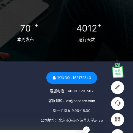
卵者的病原体。 药物与生活习惯：捐赠者需
要是非尼古丁使用者、非吸烟者、非吸毒
者，并且未使用可能影响卵子质量的药物，
+
+
70
4012
如某些精神药物和避孕植入物。 学历与心理
标准 学历要求：部分卵子库对捐赠者的学历
本周发布
运行天数
有一定要求，但这并非普遍标准。一些卵子
库可能更倾向于选择受过高等教育的女性作
为捐赠者，但这并不是绝对的筛选条件。 心
理状态评估：捐赠者需要进行心理状态评
估，以确定其对捐赠过程的态度、理解可能
客服QQ : 162172840
遇到的问题以及未来与受卵者的关系。这有
客服电话：4000-120-507
助于确保捐赠者在捐赠过程中保持积极的心
态，并理解其捐赠行为的意义。 其他标准 责
客服邮箱：cs@bobcare.com
任心与沟通能力：由于捐卵过程的时间不确
周一至周五 9:00-18:00
定性，捐赠者需要有责任心，善于沟通，并
公司地址：北京市海淀区清华大学x-lab
尊重预约和时间表。这有助于确保捐赠周期
的顺利进行，并保障受卵者的权益。 面试与