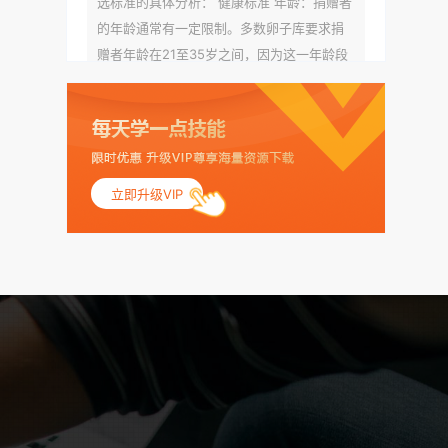
选标准的具体分析： 健康标准 年龄：捐赠者
的年龄通常有一定限制。多数卵子库要求捐
赠者年龄在21至35岁之间，因为这一年龄段
女性的卵子质量相对较高。不过，不同卵子
库的具体年龄要求可能有所不同。 身体质量
指数（BMI）：捐赠者的BMI通常需要在正常
范围内，以确保其身体健康状况良好。过高
的BMI可能与多种健康问题相关联，包括不孕
立即升级VIP
症和妊娠并发症。 生殖健康：捐赠者需要有
规律的月经期，无生殖障碍或异常问题。此
外，还需要进行详细的妇科检查，以确保其
生殖系统的健康。 遗传病史与家族病史：捐
赠者及其家庭成员需要无严重的遗传病史、
精神病史和传染病史。这通常需要通过基因
检测、家族史调查和医疗记录审查来确定。
传染病检查：捐赠者需要进行全面的传染病
检查，包括乙肝、丙肝、HIV、梅毒等。这些
检查旨在确保捐赠者未携带任何可传染给受