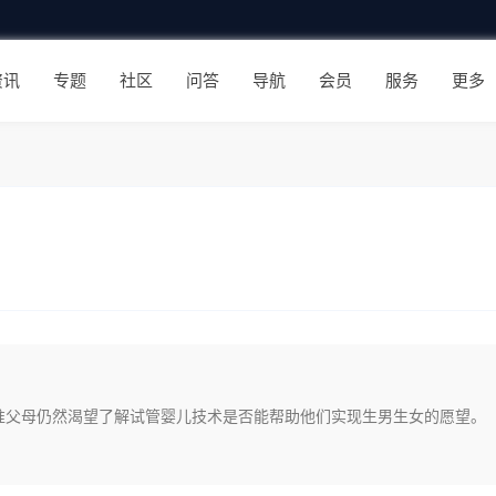
资讯
专题
社区
问答
导航
会员
服务
更多
准父母仍然渴望了解试管婴儿技术是否能帮助他们实现生男生女的愿望。