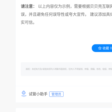
请注意：
以上内容仅为示例，需要根据贝贝壳互联
误，并且避免任何误导性或夸大宣传。 建议添加具
实可信。
收藏
0
版权：未经有方及/或相关权利人明确书面授权，任何人不得复制、转载、摘编、修改、链接、转帖有方的内容。 转
试管小助手
管理员