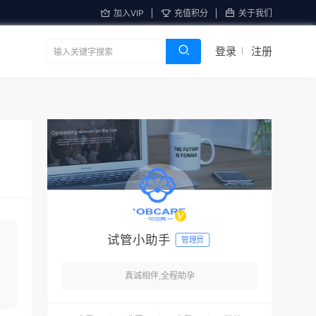
加入VIP
充值积分
关于我们
登录
注册
试管小助手
管理员
真诚相伴,全程助孕