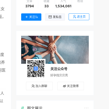
文章
收藏
人气
粉丝
3794
33
1,534,061
生女
面，
进主页
关注Ta
发私信
限度
培养
关注公众号
何医
好孕找贝贝壳
加入群聊
关注微博
理人
以
图文展示