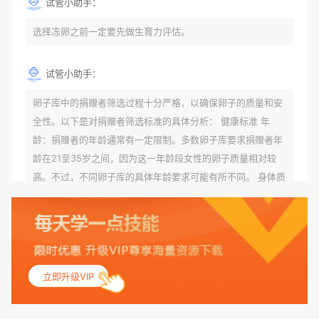
试管小助手：
选择冻卵之前一定要先做生育力评估。
试管小助手：
卵子库中的捐赠者筛选过程十分严格，以确保卵子的质量和安
全性。以下是对捐赠者筛选标准的具体分析： 健康标准 年
龄：捐赠者的年龄通常有一定限制。多数卵子库要求捐赠者年
龄在21至35岁之间，因为这一年龄段女性的卵子质量相对较
高。不过，不同卵子库的具体年龄要求可能有所不同。 身体质
量指数（BMI）：捐赠者的BMI通常需要在正常范围内，以确
保其身体健康状况良好。过高的BMI可能与多种健康问题相关
联，包括不孕症和妊娠并发症。 生殖健康：捐赠者需要有规律
的月经期，无生殖障碍或异常问题。此外，还需要进行详细的
妇科检查，以确保其生殖系统的健康。 遗传病史与家族病史：
立即升级VIP
捐赠者及其家庭成员需要无严重的遗传病史、精神病史和传染
病史。这通常需要通过基因检测、家族史调查和医疗记录审查