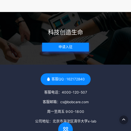
来确定。 传染病检查：捐赠者需要进行全面的传染病检查，包
括乙肝、丙肝、HIV、梅毒等。这些检查旨在确保捐赠者未携
带任何可传染给受卵者的病原体。 药物与生活习惯：捐赠者需
要是非尼古丁使用者、非吸烟者、非吸毒者，并且未使用可能
科技创造生命
影响卵子质量的药物，如某些精神药物和避孕植入物。 学历与
心理标准 学历要求：部分卵子库对捐赠者的学历有一定要求，
申请入驻
但这并非普遍标准。一些卵子库可能更倾向于选择受过高等教
育的女性作为捐赠者，但这并不是绝对的筛选条件。 心理状态
评估：捐赠者需要进行心理状态评估，以确定其对捐赠过程的
态度、理解可能遇到的问题以及未来与受卵者的关系。这有助
于确保捐赠者在捐赠过程中保持积极的心态，并理解其捐赠行
客服QQ : 162172840
为的意义。 其他标准 责任心与沟通能力：由于捐卵过程的时
客服电话：4000-120-507
间不确定性，捐赠者需要有责任心，善于沟通，并尊重预约和
时间表。这有助于确保捐赠周期的顺利进行，并保障受卵者的
客服邮箱：cs@bobcare.com
权益。 面试与筛选流程：捐赠者通常需要经过面试和严格的筛
周一至周五 9:00-18:00
选流程。这包括提交个人照片、视频、身份证照片以及学历证
公司地址：北京市海淀区清华大学x-lab
明等材料，并接受卵子库的全面审查和评估。 综上所述，卵子