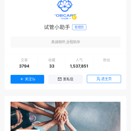
试管小助手
管理员
真诚相伴,全程助孕
文章
收藏
人气
粉丝
3794
33
1,537,851
进主页
关注Ta
发私信