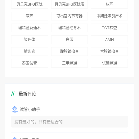
为赴吉尔吉斯斯坦
总体满意度
出“荣耀计划”：抱
贝贝壳BFG医院
贝贝壳BFG医院发
放环
就诊患者一站式服
96.3%，“医疗技
娃风险为零
Genebank资源库
布《单身男性海外
取环
取出宫内节育器
中期妊娠引产术
务
术”和“法律支持”
志愿者突破500名
辅助生殖指南（吉
得分最高
输精管复通术
输精管绝育术
TCT检查
国版）》
染色体
白带
AMH
输卵管
腹腔镜检查
宫腔镜检查
泰国试管
三甲绿通
试管绿通
最新评论
试管小助手：
没有最好的，只有最适合的