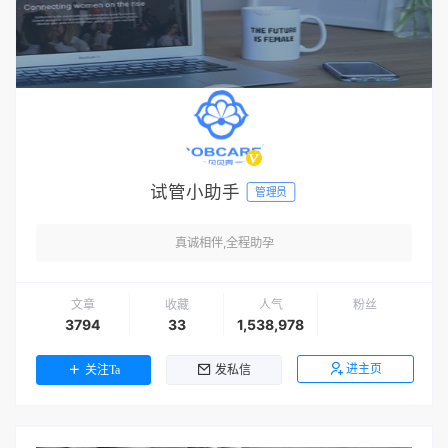
试管小助手
管理员
真诚相伴,全程助孕
文章
收藏
人气
粉丝
3794
33
1,538,978
进主页
关注Ta
发私信