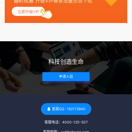
的月经期，无生殖障碍或异常问题。此外，还需要进行详细的
妇科检查，以确保其生殖系统的健康。 遗传病史与家族病史：
立即升级VIP
捐赠者及其家庭成员需要无严重的遗传病史、精神病史和传染
病史。这通常需要通过基因检测、家族史调查和医疗记录审查
来确定。 传染病检查：捐赠者需要进行全面的传染病检查，包
括乙肝、丙肝、HIV、梅毒等。这些检查旨在确保捐赠者未携
带任何可传染给受卵者的病原体。 药物与生活习惯：捐赠者需
要是非尼古丁使用者、非吸烟者、非吸毒者，并且未使用可能
科技创造生命
影响卵子质量的药物，如某些精神药物和避孕植入物。 学历与
心理标准 学历要求：部分卵子库对捐赠者的学历有一定要求，
申请入驻
但这并非普遍标准。一些卵子库可能更倾向于选择受过高等教
育的女性作为捐赠者，但这并不是绝对的筛选条件。 心理状态
评估：捐赠者需要进行心理状态评估，以确定其对捐赠过程的
态度、理解可能遇到的问题以及未来与受卵者的关系。这有助
于确保捐赠者在捐赠过程中保持积极的心态，并理解其捐赠行
客服QQ : 162172840
为的意义。 其他标准 责任心与沟通能力：由于捐卵过程的时
客服电话：4000-120-507
间不确定性，捐赠者需要有责任心，善于沟通，并尊重预约和
时间表。这有助于确保捐赠周期的顺利进行，并保障受卵者的
客服邮箱：cs@bobcare.com