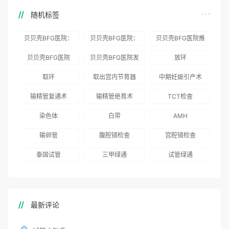
随机标签
贝贝壳BFG医院：
贝贝壳BFG医院：
贝贝壳BFG医院推
为赴吉尔吉斯斯坦
总体满意度
出“荣耀计划”：抱
贝贝壳BFG医院
贝贝壳BFG医院发
放环
就诊患者一站式服
96.3%，“医疗技
娃风险为零
Genebank资源库
布《单身男性海外
取环
取出宫内节育器
中期妊娠引产术
务
术”和“法律支持”
志愿者突破500名
辅助生殖指南（吉
得分最高
输精管复通术
输精管绝育术
TCT检查
国版）》
染色体
白带
AMH
输卵管
腹腔镜检查
宫腔镜检查
泰国试管
三甲绿通
试管绿通
最新评论