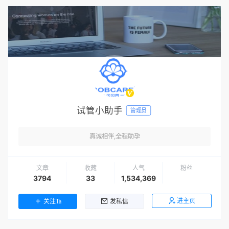
试管小助手
管理员
真诚相伴,全程助孕
文章
收藏
人气
粉丝
3794
33
1,534,369
进主页
关注Ta
发私信