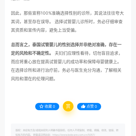
因此，那些宣称100%准确选择性别的诊所，其说法往往夸大
其词，甚至存在误导。 选择试管婴儿诊所时，务必仔细审查
其资质和宣传内容，避免上当受骗。
总而言之，泰国试管婴儿的性别选择并非绝对准确，存在一
定的风险和不确定性。
夫妇们应理性看待，切勿盲目追求，
而应将重心放在提高试管婴儿的成功率和保障母婴健康上。
在选择诊所和进行治疗前，务必与医生充分沟通，了解相关
风险和潜在的伦理问题。
赏
收藏
0
点赞
0
版权：未经有方及/或相关权利人明确书面授权，任何人不得复制、转载、摘编、修改、链接、转
帖有方的内容。 转载请注明出处：https://www.bobcare.com.cn/5057/