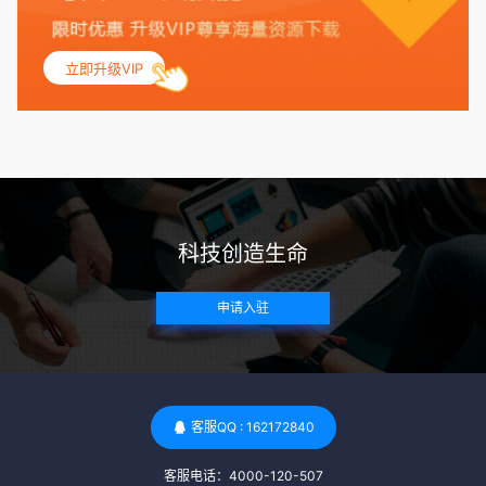
联，包括不孕症和妊娠并发症。 生殖健康：捐赠者需要有规律
的月经期，无生殖障碍或异常问题。此外，还需要进行详细的
妇科检查，以确保其生殖系统的健康。 遗传病史与家族病史：
立即升级VIP
捐赠者及其家庭成员需要无严重的遗传病史、精神病史和传染
病史。这通常需要通过基因检测、家族史调查和医疗记录审查
来确定。 传染病检查：捐赠者需要进行全面的传染病检查，包
括乙肝、丙肝、HIV、梅毒等。这些检查旨在确保捐赠者未携
带任何可传染给受卵者的病原体。 药物与生活习惯：捐赠者需
要是非尼古丁使用者、非吸烟者、非吸毒者，并且未使用可能
科技创造生命
影响卵子质量的药物，如某些精神药物和避孕植入物。 学历与
心理标准 学历要求：部分卵子库对捐赠者的学历有一定要求，
申请入驻
但这并非普遍标准。一些卵子库可能更倾向于选择受过高等教
育的女性作为捐赠者，但这并不是绝对的筛选条件。 心理状态
评估：捐赠者需要进行心理状态评估，以确定其对捐赠过程的
态度、理解可能遇到的问题以及未来与受卵者的关系。这有助
于确保捐赠者在捐赠过程中保持积极的心态，并理解其捐赠行
客服QQ : 162172840
为的意义。 其他标准 责任心与沟通能力：由于捐卵过程的时
客服电话：4000-120-507
间不确定性，捐赠者需要有责任心，善于沟通，并尊重预约和