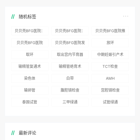
随机标签
贝贝壳BFG医院：
贝贝壳BFG医院：
贝贝壳BFG医院推
为赴吉尔吉斯斯坦
总体满意度
出“荣耀计划”：抱
贝贝壳BFG医院
贝贝壳BFG医院发
放环
就诊患者一站式服
96.3%，“医疗技
娃风险为零
Genebank资源库
布《单身男性海外
取环
取出宫内节育器
中期妊娠引产术
务
术”和“法律支持”
志愿者突破500名
辅助生殖指南（吉
得分最高
输精管复通术
输精管绝育术
TCT检查
国版）》
染色体
白带
AMH
输卵管
腹腔镜检查
宫腔镜检查
泰国试管
三甲绿通
试管绿通
最新评论