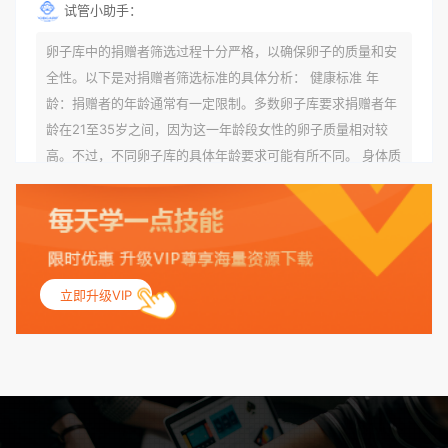
试管小助手：
卵子库中的捐赠者筛选过程十分严格，以确保卵子的质量和安
全性。以下是对捐赠者筛选标准的具体分析： 健康标准 年
龄：捐赠者的年龄通常有一定限制。多数卵子库要求捐赠者年
龄在21至35岁之间，因为这一年龄段女性的卵子质量相对较
高。不过，不同卵子库的具体年龄要求可能有所不同。 身体质
量指数（BMI）：捐赠者的BMI通常需要在正常范围内，以确
保其身体健康状况良好。过高的BMI可能与多种健康问题相关
联，包括不孕症和妊娠并发症。 生殖健康：捐赠者需要有规律
的月经期，无生殖障碍或异常问题。此外，还需要进行详细的
妇科检查，以确保其生殖系统的健康。 遗传病史与家族病史：
立即升级VIP
捐赠者及其家庭成员需要无严重的遗传病史、精神病史和传染
病史。这通常需要通过基因检测、家族史调查和医疗记录审查
来确定。 传染病检查：捐赠者需要进行全面的传染病检查，包
括乙肝、丙肝、HIV、梅毒等。这些检查旨在确保捐赠者未携
带任何可传染给受卵者的病原体。 药物与生活习惯：捐赠者需
要是非尼古丁使用者、非吸烟者、非吸毒者，并且未使用可能