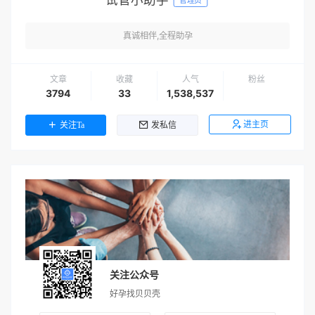
真诚相伴,全程助孕
文章
收藏
人气
粉丝
3794
33
1,538,537
进主页
关注Ta
发私信
关注公众号
好孕找贝贝壳