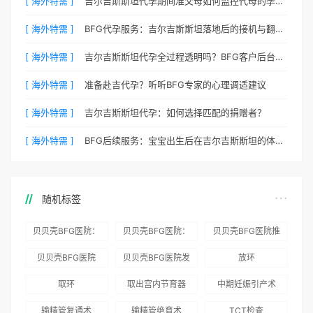
[ 海外特需 ]
吉尔吉斯斯坦代孕期间准父母如何监控代母的孕期状态？
[ 海外特需 ]
BFG代孕服务：吉尔吉斯斯坦落地后的接机与翻译安排
[ 海外特需 ]
吉尔吉斯斯坦代孕全过程透明吗？BFG客户后台详解
[ 海外特需 ]
准备赴吉代孕？听听BFG专家的心理调适建议
[ 海外特需 ]
吉尔吉斯斯坦代孕：如何选择匹配的捐赠者？
[ 海外特需 ]
BFG后续服务：宝宝出生后在吉尔吉斯斯坦的体检与回国
随机标签
贝贝壳BFG医院：
贝贝壳BFG医院：
贝贝壳BFG医院推
为赴吉尔吉斯斯坦
总体满意度
出“荣耀计划”：抱
贝贝壳BFG医院
贝贝壳BFG医院发
放环
就诊患者一站式服
96.3%，“医疗技
娃风险为零
Genebank资源库
布《单身男性海外
取环
取出宫内节育器
中期妊娠引产术
务
术”和“法律支持”
志愿者突破500名
辅助生殖指南（吉
得分最高
输精管复通术
输精管绝育术
TCT检查
国版）》