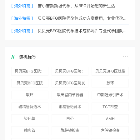
[ 海外特需 ]
吉尔吉斯斯坦代孕：从BFG开始您的新生活
[ 海外特需 ]
贝贝壳BFG医院代孕包成功方案费用，专业代孕首选
[ 海外特需 ]
贝贝壳BFG医院代孕技术成熟吗？专业代孕团队保驾护航
随机标签
贝贝壳BFG医院：
贝贝壳BFG医院：
贝贝壳BFG医院推
为赴吉尔吉斯斯坦
总体满意度
出“荣耀计划”：抱
贝贝壳BFG医院
贝贝壳BFG医院发
放环
就诊患者一站式服
96.3%，“医疗技
娃风险为零
Genebank资源库
布《单身男性海外
取环
取出宫内节育器
中期妊娠引产术
务
术”和“法律支持”
志愿者突破500名
辅助生殖指南（吉
得分最高
输精管复通术
输精管绝育术
TCT检查
国版）》
染色体
白带
AMH
输卵管
腹腔镜检查
宫腔镜检查