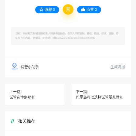
赏
收藏
0
点赞
0
版权：未经有方及/或相关权利人明确书面授权，任何人不得复制、转载、摘编、修改、链接、转
帖有方的内容。 转载请注明出处：https://www.bobcare.com.cn/5098/
生成海报
试管小助手
上一篇：
下一篇：
试管选性别那有
巴厘岛可以选择试管婴儿性别
相关推荐