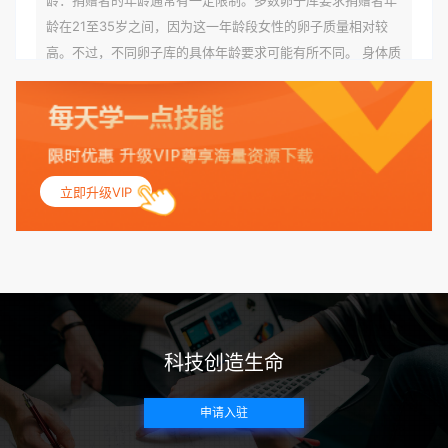
龄在21至35岁之间，因为这一年龄段女性的卵子质量相对较
高。不过，不同卵子库的具体年龄要求可能有所不同。 身体质
量指数（BMI）：捐赠者的BMI通常需要在正常范围内，以确
保其身体健康状况良好。过高的BMI可能与多种健康问题相关
联，包括不孕症和妊娠并发症。 生殖健康：捐赠者需要有规律
的月经期，无生殖障碍或异常问题。此外，还需要进行详细的
妇科检查，以确保其生殖系统的健康。 遗传病史与家族病史：
立即升级VIP
捐赠者及其家庭成员需要无严重的遗传病史、精神病史和传染
病史。这通常需要通过基因检测、家族史调查和医疗记录审查
来确定。 传染病检查：捐赠者需要进行全面的传染病检查，包
括乙肝、丙肝、HIV、梅毒等。这些检查旨在确保捐赠者未携
带任何可传染给受卵者的病原体。 药物与生活习惯：捐赠者需
要是非尼古丁使用者、非吸烟者、非吸毒者，并且未使用可能
科技创造生命
影响卵子质量的药物，如某些精神药物和避孕植入物。 学历与
心理标准 学历要求：部分卵子库对捐赠者的学历有一定要求，
申请入驻
但这并非普遍标准。一些卵子库可能更倾向于选择受过高等教
育的女性作为捐赠者，但这并不是绝对的筛选条件。 心理状态