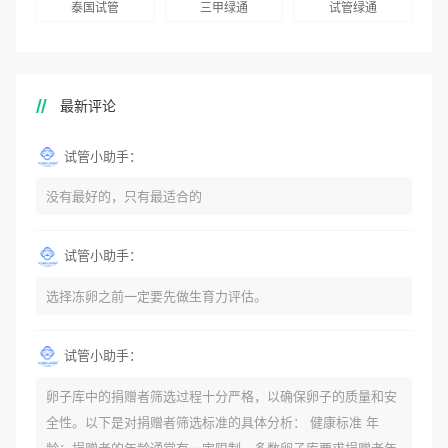
泰国试管
三甲绿通
试管绿通
最新评论
试管小助手：
没有最好的，只有最适合的
试管小助手：
选择冻卵之前一定要先做生育力评估。
试管小助手：
卵子库中的捐赠者筛选过程十分严格，以确保卵子的质量和安
全性。以下是对捐赠者筛选标准的具体分析： 健康标准 年
龄：捐赠者的年龄通常有一定限制。多数卵子库要求捐赠者年