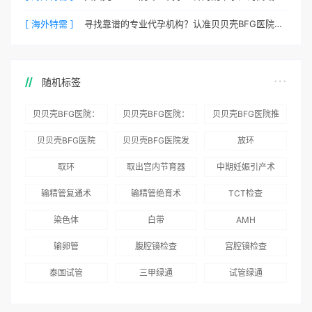
[ 海外特需 ]
寻找靠谱的专业代孕机构？认准贝贝壳BFG医院官方渠道
随机标签
贝贝壳BFG医院：
贝贝壳BFG医院：
贝贝壳BFG医院推
为赴吉尔吉斯斯坦
总体满意度
出“荣耀计划”：抱
贝贝壳BFG医院
贝贝壳BFG医院发
放环
就诊患者一站式服
96.3%，“医疗技
娃风险为零
Genebank资源库
布《单身男性海外
取环
取出宫内节育器
中期妊娠引产术
务
术”和“法律支持”
志愿者突破500名
辅助生殖指南（吉
得分最高
输精管复通术
输精管绝育术
TCT检查
国版）》
染色体
白带
AMH
输卵管
腹腔镜检查
宫腔镜检查
泰国试管
三甲绿通
试管绿通