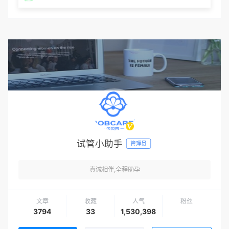
试管小助手
管理员
真诚相伴,全程助孕
文章
收藏
人气
粉丝
3794
33
1,530,398