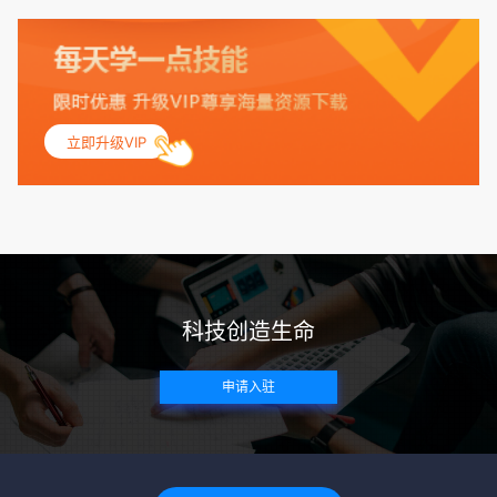
量指数（BMI）：捐赠者的BMI通常需要在正常范围内，以确
保其身体健康状况良好。过高的BMI可能与多种健康问题相关
联，包括不孕症和妊娠并发症。 生殖健康：捐赠者需要有规律
的月经期，无生殖障碍或异常问题。此外，还需要进行详细的
妇科检查，以确保其生殖系统的健康。 遗传病史与家族病史：
立即升级VIP
捐赠者及其家庭成员需要无严重的遗传病史、精神病史和传染
病史。这通常需要通过基因检测、家族史调查和医疗记录审查
来确定。 传染病检查：捐赠者需要进行全面的传染病检查，包
括乙肝、丙肝、HIV、梅毒等。这些检查旨在确保捐赠者未携
带任何可传染给受卵者的病原体。 药物与生活习惯：捐赠者需
要是非尼古丁使用者、非吸烟者、非吸毒者，并且未使用可能
科技创造生命
影响卵子质量的药物，如某些精神药物和避孕植入物。 学历与
心理标准 学历要求：部分卵子库对捐赠者的学历有一定要求，
申请入驻
但这并非普遍标准。一些卵子库可能更倾向于选择受过高等教
育的女性作为捐赠者，但这并不是绝对的筛选条件。 心理状态
评估：捐赠者需要进行心理状态评估，以确定其对捐赠过程的
态度、理解可能遇到的问题以及未来与受卵者的关系。这有助