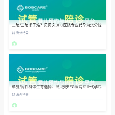
二胎/三胎求子难？贝贝壳BFG医院专业代孕为您分忧
海外特需
单身/同性群体生育选择：贝贝壳BFG医院专业代孕包
容方案
海外特需