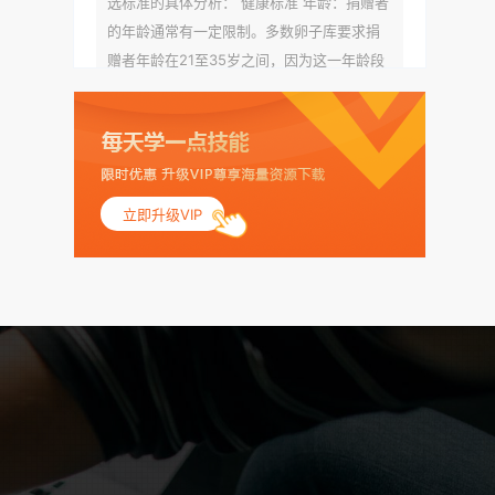
选标准的具体分析： 健康标准 年龄：捐赠者
的年龄通常有一定限制。多数卵子库要求捐
赠者年龄在21至35岁之间，因为这一年龄段
女性的卵子质量相对较高。不过，不同卵子
库的具体年龄要求可能有所不同。 身体质量
指数（BMI）：捐赠者的BMI通常需要在正常
范围内，以确保其身体健康状况良好。过高
的BMI可能与多种健康问题相关联，包括不孕
立即升级VIP
症和妊娠并发症。 生殖健康：捐赠者需要有
规律的月经期，无生殖障碍或异常问题。此
外，还需要进行详细的妇科检查，以确保其
生殖系统的健康。 遗传病史与家族病史：捐
赠者及其家庭成员需要无严重的遗传病史、
精神病史和传染病史。这通常需要通过基因
检测、家族史调查和医疗记录审查来确定。
传染病检查：捐赠者需要进行全面的传染病
检查，包括乙肝、丙肝、HIV、梅毒等。这些
检查旨在确保捐赠者未携带任何可传染给受