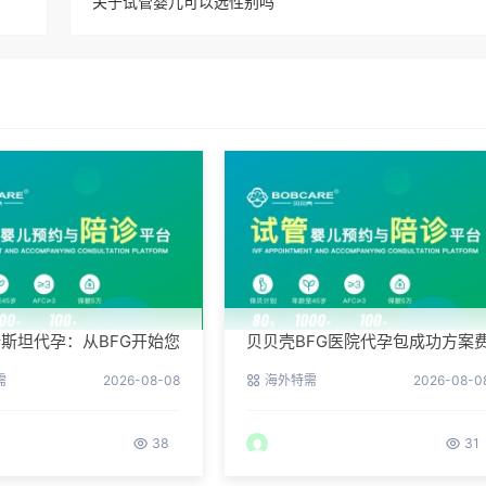
关于试管婴儿可以选性别吗
斯坦代孕：从BFG开始您
贝贝壳BFG医院代孕包成功方案
活
用，专业代孕首选
需
2026-08-08
海外特需
2026-08-0
38
31