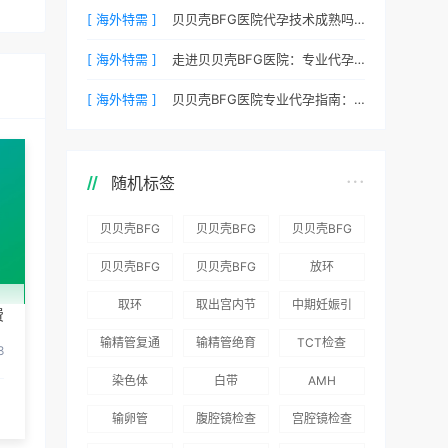
[ 海外特需 ]
贝贝壳BFG医院代孕技术成熟吗？专业代孕团队保驾护航
[ 海外特需 ]
走进贝贝壳BFG医院：专业代孕的实验室环境与操作流程
[ 海外特需 ]
贝贝壳BFG医院专业代孕指南：如何提高代孕试管的成功率？
随机标签
贝贝壳BFG
贝贝壳BFG
贝贝壳BFG
医院：为赴
医院：总体
医院推出
贝贝壳BFG
贝贝壳BFG
放环
吉尔吉斯斯
满意度
“荣耀计
医院
医院发布
取环
取出宫内节
中期妊娠引
坦就诊患者
96.3%，“医
划”：抱娃
费
Genebank
《单身男性
育器
产术
一站式服务
疗技术”和
风险为零
输精管复通
输精管绝育
TCT检查
资源库志愿
海外辅助生
8
“法律支持”
术
术
者突破500
殖指南（吉
染色体
白带
AMH
得分最高
名
国版）》
输卵管
腹腔镜检查
宫腔镜检查