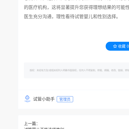
的医疗机构，这将显著提升您获得理想结果的可能性
医生充分沟通，理性看待试管婴儿和性别选择。
收藏
0
版权：未经有方及/或相关权利人明确书面授权，任何人不得复制、转载、摘编、修改、链接、转帖有方的内容。 转
试管小助手
管理员
上一篇：