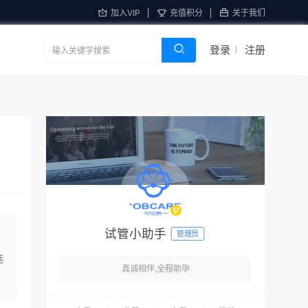
加入VIP
充值积分
关于我们
登录
注册
试管小助手
管理员
选
真诚相伴,全程助孕