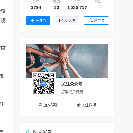
文章
收藏
人气
粉丝
3794
33
1,535,757
严格
医院
进主页
关注Ta
发私信
程度
流
关注公众号
好孕找贝贝壳
够
加入群聊
关注微博
图文展示
果