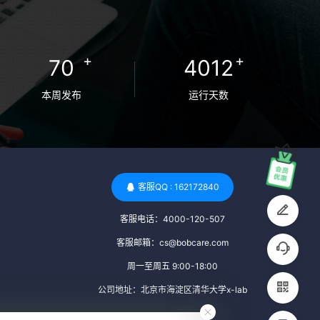
卵者的病原体。 药物与生活习惯：捐赠者需
要是非尼古丁使用者、非吸烟者、非吸毒
者，并且未使用可能影响卵子质量的药物，
+
+
70
4012
如某些精神药物和避孕植入物。 学历与心理
标准 学历要求：部分卵子库对捐赠者的学历
本周发布
运行天数
有一定要求，但这并非普遍标准。一些卵子
库可能更倾向于选择受过高等教育的女性作
为捐赠者，但这并不是绝对的筛选条件。 心
理状态评估：捐赠者需要进行心理状态评
估，以确定其对捐赠过程的态度、理解可能
客服QQ : 162172840
遇到的问题以及未来与受卵者的关系。这有
客服电话：4000-120-507
助于确保捐赠者在捐赠过程中保持积极的心
态，并理解其捐赠行为的意义。 其他标准 责
客服邮箱：cs@bobcare.com
任心与沟通能力：由于捐卵过程的时间不确
周一至周五 9:00-18:00
定性，捐赠者需要有责任心，善于沟通，并
公司地址：北京市海淀区清华大学x-lab
尊重预约和时间表。这有助于确保捐赠周期
的顺利进行，并保障受卵者的权益。 面试与