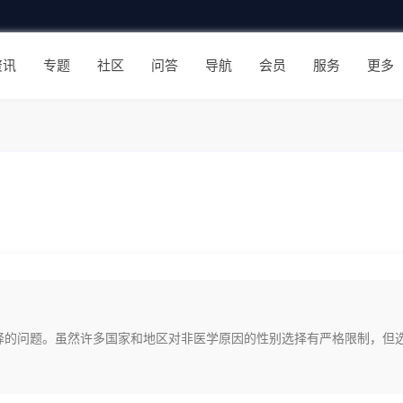
资讯
专题
社区
问答
导航
会员
服务
更多
择的问题。虽然许多国家和地区对非医学原因的性别选择有严格限制，但