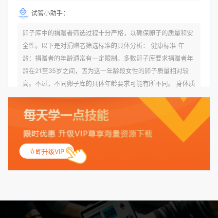
试管小助手：
卵子库中的捐赠者筛选过程十分严格，以确保卵子的质量和安
全性。以下是对捐赠者筛选标准的具体分析： 健康标准 年
龄：捐赠者的年龄通常有一定限制。多数卵子库要求捐赠者年
龄在21至35岁之间，因为这一年龄段女性的卵子质量相对较
高。不过，不同卵子库的具体年龄要求可能有所不同。 身体质
量指数（BMI）：捐赠者的BMI通常需要在正常范围内，以确
保其身体健康状况良好。过高的BMI可能与多种健康问题相关
联，包括不孕症和妊娠并发症。 生殖健康：捐赠者需要有规律
的月经期，无生殖障碍或异常问题。此外，还需要进行详细的
妇科检查，以确保其生殖系统的健康。 遗传病史与家族病史：
立即升级VIP
捐赠者及其家庭成员需要无严重的遗传病史、精神病史和传染
病史。这通常需要通过基因检测、家族史调查和医疗记录审查
来确定。 传染病检查：捐赠者需要进行全面的传染病检查，包
括乙肝、丙肝、HIV、梅毒等。这些检查旨在确保捐赠者未携
带任何可传染给受卵者的病原体。 药物与生活习惯：捐赠者需