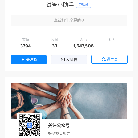
试管小助手
管理员
真诚相伴,全程助孕
文章
收藏
人气
粉丝
3794
33
1,547,506
进主页
关注Ta
发私信
关注公众号
好孕找贝贝壳