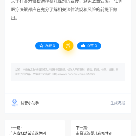
关于在香港轻松选择婴儿性别的宣传，避免上当受骗。 任何
医疗决策都应在充分了解相关法律法规和风险的前提下做
出。
赏
收藏
0
点赞
0
版权：未经有方及/或相关权利人明确书面授权，任何人不得复制、转载、摘编、修改、链接、转
帖有方的内容。 转载请注明出处：https://www.bobcare.com.cn/5230/
生成海报
试管小助手
上一篇：
下一篇：
广东省妇幼试管选性别
南昌试管婴儿选择性别