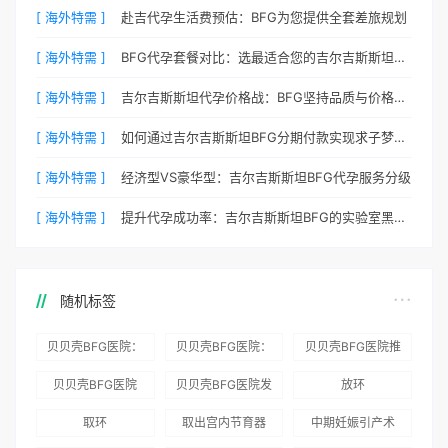
[ 海外特需 ]
赴吉代孕生活费预估：BFG为您提供全套差旅规划
[ 海外特需 ]
BFG代孕套餐对比：选最适合您的吉尔吉斯斯坦方案
[ 海外特需 ]
吉尔吉斯斯坦代孕价格战：BFG坚持品质与价格的平衡
[ 海外特需 ]
如何通过吉尔吉斯斯坦BFG分期付款实现求子梦想？
[ 海外特需 ]
经济型VS豪华型：吉尔吉斯斯坦BFG代孕服务分级
[ 海外特需 ]
提升代孕成功率：吉尔吉斯斯坦BFG的实验室黑科技
随机标签
贝贝壳BFG医院：
贝贝壳BFG医院：
贝贝壳BFG医院推
为赴吉尔吉斯斯坦
总体满意度
出“荣耀计划”：抱
贝贝壳BFG医院
贝贝壳BFG医院发
放环
就诊患者一站式服
96.3%，“医疗技
娃风险为零
Genebank资源库
布《单身男性海外
取环
取出宫内节育器
中期妊娠引产术
务
术”和“法律支持”
志愿者突破500名
辅助生殖指南（吉