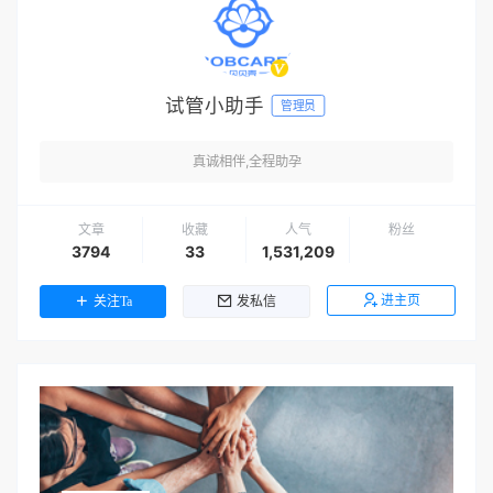
试管小助手
管理员
真诚相伴,全程助孕
文章
收藏
人气
粉丝
3794
33
1,531,209
进主页
关注Ta
发私信