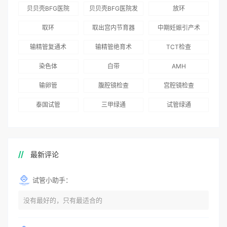
为赴吉尔吉斯斯坦
总体满意度
出“荣耀计划”：抱
贝贝壳BFG医院
贝贝壳BFG医院发
放环
就诊患者一站式服
96.3%，“医疗技
娃风险为零
Genebank资源库
布《单身男性海外
取环
取出宫内节育器
中期妊娠引产术
务
术”和“法律支持”
志愿者突破500名
辅助生殖指南（吉
得分最高
输精管复通术
输精管绝育术
TCT检查
国版）》
染色体
白带
AMH
输卵管
腹腔镜检查
宫腔镜检查
泰国试管
三甲绿通
试管绿通
最新评论
试管小助手：
没有最好的，只有最适合的