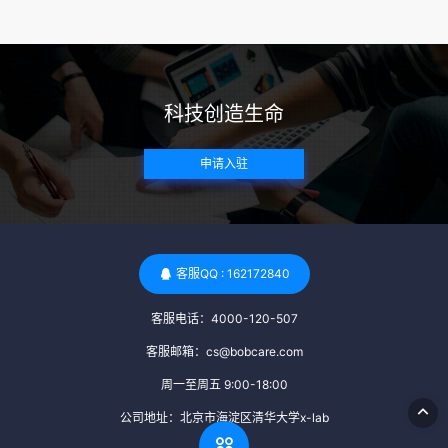
来确定。 传染病检查：捐赠者需要进行全面的传染病检查，包
括乙肝、丙肝、HIV、梅毒等。这些检查旨在确保捐赠者未携
带任何可传染给受卵者的病原体。 药物与生活习惯：捐赠者需
要是非尼古丁使用者、非吸烟者、非吸毒者，并且未使用可能
科技创造生命
影响卵子质量的药物，如某些精神药物和避孕植入物。 学历与
心理标准 学历要求：部分卵子库对捐赠者的学历有一定要求，
申请入驻
但这并非普遍标准。一些卵子库可能更倾向于选择受过高等教
育的女性作为捐赠者，但这并不是绝对的筛选条件。 心理状态
评估：捐赠者需要进行心理状态评估，以确定其对捐赠过程的
态度、理解可能遇到的问题以及未来与受卵者的关系。这有助
于确保捐赠者在捐赠过程中保持积极的心态，并理解其捐赠行
客服QQ : 162172840
为的意义。 其他标准 责任心与沟通能力：由于捐卵过程的时
客服电话：4000-120-507
间不确定性，捐赠者需要有责任心，善于沟通，并尊重预约和
时间表。这有助于确保捐赠周期的顺利进行，并保障受卵者的
客服邮箱：cs@bobcare.com
权益。 面试与筛选流程：捐赠者通常需要经过面试和严格的筛
周一至周五 9:00-18:00
选流程。这包括提交个人照片、视频、身份证照片以及学历证
公司地址：北京市海淀区清华大学x-lab
明等材料，并接受卵子库的全面审查和评估。 综上所述，卵子