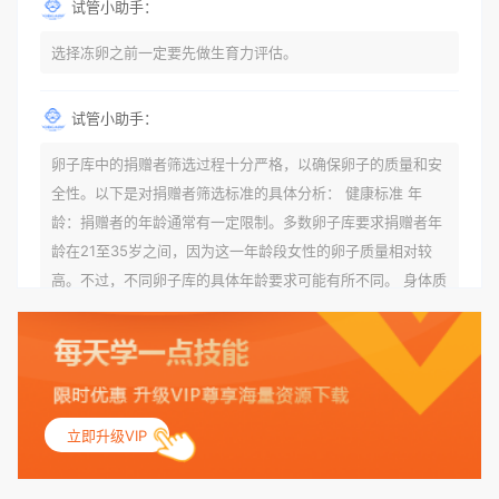
试管小助手：
选择冻卵之前一定要先做生育力评估。
试管小助手：
卵子库中的捐赠者筛选过程十分严格，以确保卵子的质量和安
全性。以下是对捐赠者筛选标准的具体分析： 健康标准 年
龄：捐赠者的年龄通常有一定限制。多数卵子库要求捐赠者年
龄在21至35岁之间，因为这一年龄段女性的卵子质量相对较
高。不过，不同卵子库的具体年龄要求可能有所不同。 身体质
量指数（BMI）：捐赠者的BMI通常需要在正常范围内，以确
保其身体健康状况良好。过高的BMI可能与多种健康问题相关
联，包括不孕症和妊娠并发症。 生殖健康：捐赠者需要有规律
的月经期，无生殖障碍或异常问题。此外，还需要进行详细的
妇科检查，以确保其生殖系统的健康。 遗传病史与家族病史：
立即升级VIP
捐赠者及其家庭成员需要无严重的遗传病史、精神病史和传染
病史。这通常需要通过基因检测、家族史调查和医疗记录审查