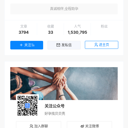
真诚相伴,全程助孕
文章
收藏
人气
粉丝
3794
33
1,530,795
进主页
关注Ta
发私信
关注公众号
好孕找贝贝壳
加入群聊
关注微博