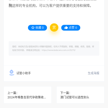
院
这样的专业机构，可以为客户提供重要的支持和保障。
赏
收藏
0
点赞
0
版权：未经有方及/或相关权利人明确书面授权，任何人不得复制、转载、摘编、修改、链接、转
帖有方的内容。 转载请注明出处：https://www.bobcare.com.cn/5270/
生成海报
试管小助手
上一篇：
下一篇：
2024年格鲁吉亚代孕政策收紧：外国人将被禁止
澳门试管可以选性别么