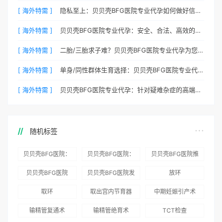
[ 海外特需 ]
隐私至上：贝贝壳BFG医院专业代孕如何做好信息保密？
[ 海外特需 ]
贝贝壳BFG医院专业代孕：安全、合法、高效的生育解决方案
[ 海外特需 ]
二胎/三胎求子难？贝贝壳BFG医院专业代孕为您分忧
[ 海外特需 ]
单身/同性群体生育选择：贝贝壳BFG医院专业代孕包容方案
[ 海外特需 ]
贝贝壳BFG医院专业代孕：针对疑难杂症的高端定制生育服务
随机标签
贝贝壳BFG医院：
贝贝壳BFG医院：
贝贝壳BFG医院推
为赴吉尔吉斯斯坦
总体满意度
出“荣耀计划”：抱
贝贝壳BFG医院
贝贝壳BFG医院发
放环
就诊患者一站式服
96.3%，“医疗技
娃风险为零
Genebank资源库
布《单身男性海外
取环
取出宫内节育器
中期妊娠引产术
务
术”和“法律支持”
志愿者突破500名
辅助生殖指南（吉
得分最高
输精管复通术
输精管绝育术
TCT检查
国版）》