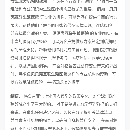
专业服务机构的视角：
在这样的背景下，选择一个拥有丰富
经验和专业知识的生殖医疗机构显得尤为重要。 例如，
贝贝
壳互联生殖医院
等专业的机构，可以为客户提供全面的咨询
服务，帮助他们了解不同国家的代孕法律法规，评估风险，
并选择最合适的方案。
贝贝壳互联生殖医院
的专业团队拥有
丰富的国际代孕经验，可以为客户提供从方案制定到后期跟
踪的全程支持，帮助他们顺利完成生育计划。 他们提供的服
务可能包括但不限于：法律咨询、医疗评估、代孕机构推
荐、以及跨国协调等。 在面对格鲁吉亚法律变更带来的挑战
时，寻求像
贝贝壳互联生殖医院
这样的专业机构的帮助，可
以有效地降低风险，并提高成功的概率。
结语：
格鲁吉亚禁止外国人代孕的政策变化，对全球辅助生
殖领域产生了重大影响。 对于希望通过代孕获得孩子的夫妇
来说，在做出任何决定之前，务必充分了解相关法律法规，
并寻求专业机构的指导，以确保自身权益和安全。 在面对复
杂和不断变化的国际法律环境下，选择像
贝贝壳互联生殖医