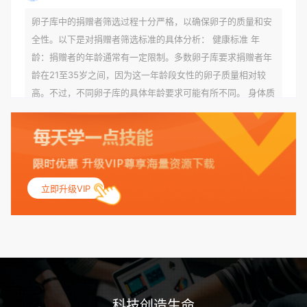
卵子库中的捐赠者筛选过程十分严格，以确保卵子的质量和安
全性。以下是对捐赠者筛选标准的具体分析： 健康标准 年
龄：捐赠者的年龄通常有一定限制。多数卵子库要求捐赠者年
龄在21至35岁之间，因为这一年龄段女性的卵子质量相对较
高。不过，不同卵子库的具体年龄要求可能有所不同。 身体质
量指数（BMI）：捐赠者的BMI通常需要在正常范围内，以确
保其身体健康状况良好。过高的BMI可能与多种健康问题相关
联，包括不孕症和妊娠并发症。 生殖健康：捐赠者需要有规律
的月经期，无生殖障碍或异常问题。此外，还需要进行详细的
妇科检查，以确保其生殖系统的健康。 遗传病史与家族病史：
立即升级VIP
捐赠者及其家庭成员需要无严重的遗传病史、精神病史和传染
病史。这通常需要通过基因检测、家族史调查和医疗记录审查
来确定。 传染病检查：捐赠者需要进行全面的传染病检查，包
括乙肝、丙肝、HIV、梅毒等。这些检查旨在确保捐赠者未携
带任何可传染给受卵者的病原体。 药物与生活习惯：捐赠者需
要是非尼古丁使用者、非吸烟者、非吸毒者，并且未使用可能
科技创造生命
影响卵子质量的药物，如某些精神药物和避孕植入物。 学历与