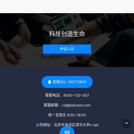
来确定。 传染病检查：捐赠者需要进行全面的传染病检查，包
括乙肝、丙肝、HIV、梅毒等。这些检查旨在确保捐赠者未携
带任何可传染给受卵者的病原体。 药物与生活习惯：捐赠者需
要是非尼古丁使用者、非吸烟者、非吸毒者，并且未使用可能
科技创造生命
影响卵子质量的药物，如某些精神药物和避孕植入物。 学历与
心理标准 学历要求：部分卵子库对捐赠者的学历有一定要求，
申请入驻
但这并非普遍标准。一些卵子库可能更倾向于选择受过高等教
育的女性作为捐赠者，但这并不是绝对的筛选条件。 心理状态
评估：捐赠者需要进行心理状态评估，以确定其对捐赠过程的
态度、理解可能遇到的问题以及未来与受卵者的关系。这有助
于确保捐赠者在捐赠过程中保持积极的心态，并理解其捐赠行
客服QQ : 162172840
为的意义。 其他标准 责任心与沟通能力：由于捐卵过程的时
客服电话：4000-120-507
间不确定性，捐赠者需要有责任心，善于沟通，并尊重预约和
时间表。这有助于确保捐赠周期的顺利进行，并保障受卵者的
客服邮箱：cs@bobcare.com
权益。 面试与筛选流程：捐赠者通常需要经过面试和严格的筛
周一至周五 9:00-18:00
选流程。这包括提交个人照片、视频、身份证照片以及学历证
公司地址：北京市海淀区清华大学x-lab
明等材料，并接受卵子库的全面审查和评估。 综上所述，卵子