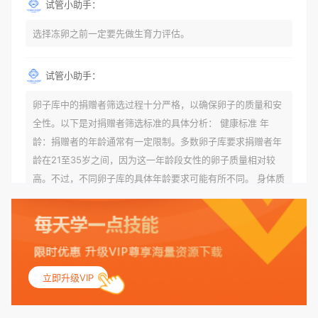
试管小助手：
选择冻卵之前一定要先做生育力评估。
试管小助手：
卵子库中的捐赠者筛选过程十分严格，以确保卵子的质量和安
全性。以下是对捐赠者筛选标准的具体分析： 健康标准 年
龄：捐赠者的年龄通常有一定限制。多数卵子库要求捐赠者年
龄在21至35岁之间，因为这一年龄段女性的卵子质量相对较
高。不过，不同卵子库的具体年龄要求可能有所不同。 身体质
量指数（BMI）：捐赠者的BMI通常需要在正常范围内，以确
保其身体健康状况良好。过高的BMI可能与多种健康问题相关
联，包括不孕症和妊娠并发症。 生殖健康：捐赠者需要有规律
的月经期，无生殖障碍或异常问题。此外，还需要进行详细的
妇科检查，以确保其生殖系统的健康。 遗传病史与家族病史：
立即升级VIP
捐赠者及其家庭成员需要无严重的遗传病史、精神病史和传染
病史。这通常需要通过基因检测、家族史调查和医疗记录审查