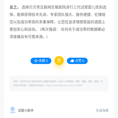
总之，
选择贝贝壳互联网生殖医院进行三代试管婴儿性别选
择，能够获得技术先进、专家团队强大、服务便捷、伦理规
范以及成功率高的多重保障，让您在追求理想家庭的道路上
更加安心和自信。 (再次强调： 任何关于成功率的数据都必
须准确且有可靠来源。)
赏
收藏
0
点赞
0
版权：未经有方及/或相关权利人明确书面授权，任何人不得复制、转载、摘编、修改、链接、转
帖有方的内容。 转载请注明出处：https://www.bobcare.com.cn/5295/
生成海报
试管小助手