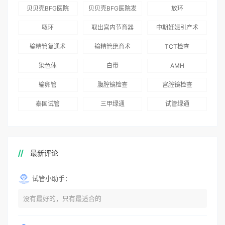
为赴吉尔吉斯斯坦
总体满意度
出“荣耀计划”：抱
贝贝壳BFG医院
贝贝壳BFG医院发
放环
就诊患者一站式服
96.3%，“医疗技
娃风险为零
Genebank资源库
布《单身男性海外
取环
取出宫内节育器
中期妊娠引产术
务
术”和“法律支持”
志愿者突破500名
辅助生殖指南（吉
得分最高
输精管复通术
输精管绝育术
TCT检查
国版）》
染色体
白带
AMH
输卵管
腹腔镜检查
宫腔镜检查
泰国试管
三甲绿通
试管绿通
最新评论
试管小助手：
没有最好的，只有最适合的