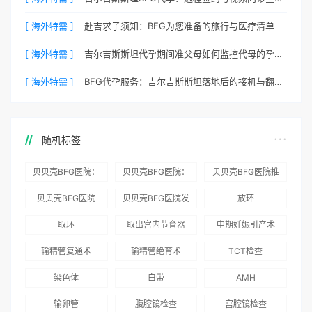
[ 海外特需 ]
赴吉求子须知：BFG为您准备的旅行与医疗清单
[ 海外特需 ]
吉尔吉斯斯坦代孕期间准父母如何监控代母的孕期状态？
[ 海外特需 ]
BFG代孕服务：吉尔吉斯斯坦落地后的接机与翻译安排
随机标签
贝贝壳BFG医院：
贝贝壳BFG医院：
贝贝壳BFG医院推
为赴吉尔吉斯斯坦
总体满意度
出“荣耀计划”：抱
贝贝壳BFG医院
贝贝壳BFG医院发
放环
就诊患者一站式服
96.3%，“医疗技
娃风险为零
Genebank资源库
布《单身男性海外
取环
取出宫内节育器
中期妊娠引产术
务
术”和“法律支持”
志愿者突破500名
辅助生殖指南（吉
得分最高
输精管复通术
输精管绝育术
TCT检查
国版）》
染色体
白带
AMH
输卵管
腹腔镜检查
宫腔镜检查