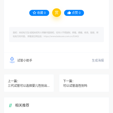
赏
收藏
0
点赞
0
版权：未经有方及/或相关权利人明确书面授权，任何人不得复制、转载、摘编、修改、链接、转
帖有方的内容。 转载请注明出处：https://www.bobcare.com.cn/5343/
生成海报
试管小助手
上一篇：
下一篇：
三代试管可以选择婴儿性别出错
可以试管选性别吗
相关推荐