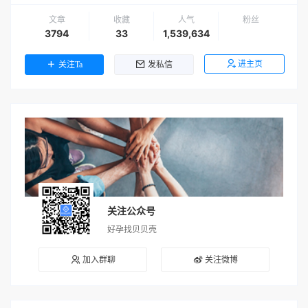
文章
收藏
人气
粉丝
3794
33
1,539,634
进主页
关注Ta
发私信
关注公众号
好孕找贝贝壳
加入群聊
关注微博