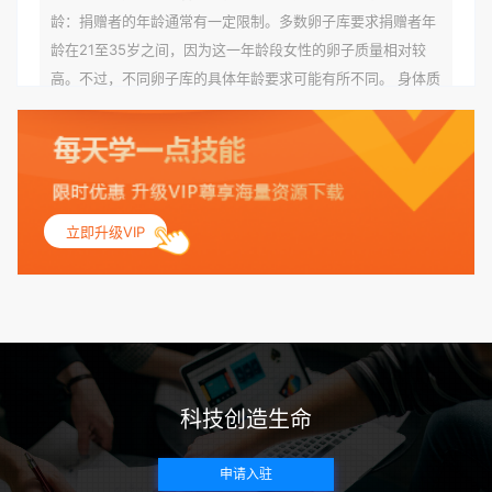
龄：捐赠者的年龄通常有一定限制。多数卵子库要求捐赠者年
龄在21至35岁之间，因为这一年龄段女性的卵子质量相对较
高。不过，不同卵子库的具体年龄要求可能有所不同。 身体质
量指数（BMI）：捐赠者的BMI通常需要在正常范围内，以确
保其身体健康状况良好。过高的BMI可能与多种健康问题相关
联，包括不孕症和妊娠并发症。 生殖健康：捐赠者需要有规律
的月经期，无生殖障碍或异常问题。此外，还需要进行详细的
妇科检查，以确保其生殖系统的健康。 遗传病史与家族病史：
立即升级VIP
捐赠者及其家庭成员需要无严重的遗传病史、精神病史和传染
病史。这通常需要通过基因检测、家族史调查和医疗记录审查
来确定。 传染病检查：捐赠者需要进行全面的传染病检查，包
括乙肝、丙肝、HIV、梅毒等。这些检查旨在确保捐赠者未携
带任何可传染给受卵者的病原体。 药物与生活习惯：捐赠者需
要是非尼古丁使用者、非吸烟者、非吸毒者，并且未使用可能
科技创造生命
影响卵子质量的药物，如某些精神药物和避孕植入物。 学历与
心理标准 学历要求：部分卵子库对捐赠者的学历有一定要求，
申请入驻
但这并非普遍标准。一些卵子库可能更倾向于选择受过高等教