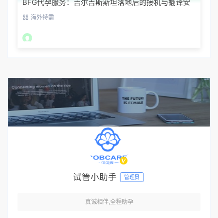
BFG代孕服务：吉尔吉斯斯坦落地后的接机与翻译安
排
海外特需
试管小助手
管理员
真诚相伴,全程助孕