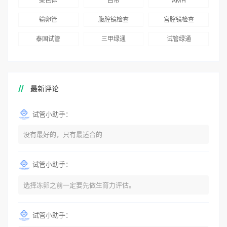
染色体
白带
AMH
输卵管
腹腔镜检查
宫腔镜检查
泰国试管
三甲绿通
试管绿通
最新评论
试管小助手：
没有最好的，只有最适合的
试管小助手：
选择冻卵之前一定要先做生育力评估。
试管小助手：