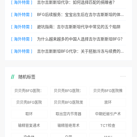
[ 海外特需 ]
吉尔吉斯斯坦代孕：如何选择匹配的捐赠者？
[ 海外特需 ]
BFG后续服务：宝宝出生后在吉尔吉斯斯坦的体检与回国
[ 海外特需 ]
避坑指南：吉尔吉斯斯坦代孕中常见的五个陷阱
[ 海外特需 ]
为什么越来越多的中国人选择吉尔吉斯斯坦BFG？
[ 海外特需 ]
吉尔吉斯斯坦BFG代孕：关于胚胎冷冻与续费的说明
随机标签
贝贝壳BFG医院：
贝贝壳BFG医院：
贝贝壳BFG医院推
为赴吉尔吉斯斯坦
总体满意度
出“荣耀计划”：抱
贝贝壳BFG医院
贝贝壳BFG医院发
放环
就诊患者一站式服
96.3%，“医疗技
娃风险为零
Genebank资源库
布《单身男性海外
取环
取出宫内节育器
中期妊娠引产术
务
术”和“法律支持”
志愿者突破500名
辅助生殖指南（吉
得分最高
输精管复通术
输精管绝育术
TCT检查
国版）》