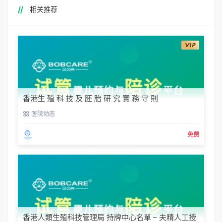
相关推荐
香港生 殖 科 技 及 胚 胎 研 究 實 務 守 則
医院动态
免费
香港人類生殖科技管理局 持牌中心名單 – 夫精人工授