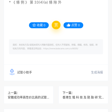
* 《 條 例 》 第 33(4)(a) 條 除 外
赏
收藏
0
点赞
0
版权：未经有方及/或相关权利人明确书面授权，任何人不得复制、转载、摘编、修改、链接、转
帖有方的内容。 转载请注明出处：https://www.bobcare.com.cn/6005/
生成海报
试管小助手
上一篇：
下一篇：
安徽成功率高性价比高的试管婴儿生殖中心
香港生 殖 科 技 及 胚 胎 研 究 實 務 守 則