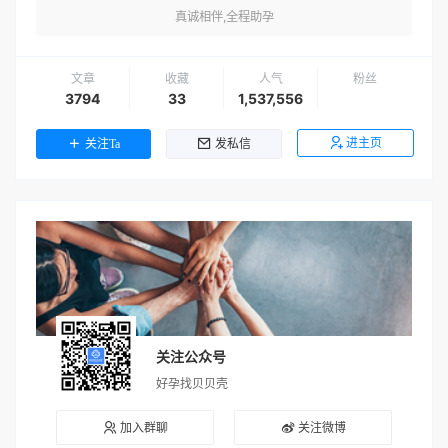
真诚相伴,全程助孕
文章
收藏
人气
粉丝
3794
33
1,537,556
进主页
关注Ta
发私信
关注公众号
好孕找贝贝壳
加入群聊
关注微博