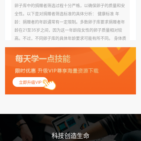
卵子库中的捐赠者筛选过程十分严格，以确保卵子的质量和安
全性。以下是对捐赠者筛选标准的具体分析： 健康标准 年
龄：捐赠者的年龄通常有一定限制。多数卵子库要求捐赠者年
龄在21至35岁之间，因为这一年龄段女性的卵子质量相对较
高。不过，不同卵子库的具体年龄要求可能有所不同。 身体质
量指数（BMI）：捐赠者的BMI通常需要在正常范围内，以确
保其身体健康状况良好。过高的BMI可能与多种健康问题相关
联，包括不孕症和妊娠并发症。 生殖健康：捐赠者需要有规律
的月经期，无生殖障碍或异常问题。此外，还需要进行详细的
妇科检查，以确保其生殖系统的健康。 遗传病史与家族病史：
立即升级VIP
捐赠者及其家庭成员需要无严重的遗传病史、精神病史和传染
病史。这通常需要通过基因检测、家族史调查和医疗记录审查
来确定。 传染病检查：捐赠者需要进行全面的传染病检查，包
括乙肝、丙肝、HIV、梅毒等。这些检查旨在确保捐赠者未携
带任何可传染给受卵者的病原体。 药物与生活习惯：捐赠者需
要是非尼古丁使用者、非吸烟者、非吸毒者，并且未使用可能
科技创造生命
影响卵子质量的药物，如某些精神药物和避孕植入物。 学历与