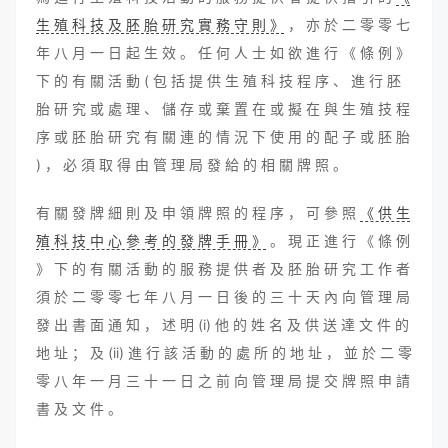
生 殖 科 技 及 胚 胎 研 究 實 務 守 則 》
， 亦 於 二 零 零 七
年 八 月 一 日 起 生 效 。 任 何 人 士 如 欲 進 行 《 條 例 》
下 的 有 關 活 動 ( 包 括 提 供 生 殖 科 技 程 序 、 進 行 胚
胎 研 究 或 處 理 、 儲 存 或 棄 置 在 或 擬 在 與 生 殖 技 程
序 或 胚 胎 研 究 有 關 連 的 情 況 下 使 用 的 配 子 或 胚 胎
) ， 必 須 取 得 由 管 理 局 發 給 的 相 關 牌 照 。
有 關 發 牌 細 則 及 申 領 牌 照 的 程 序 ， 可 參 照
《 供 生
殖 科 技 中 心 參 考 的 發 牌 手 冊 》
。 現 正 進 行 《 條 例
》 下 的 有 關 活 動 的 服 務 提 供 者 及 胚 胎 研 究 工 作 者
須 於 二 零 零 七 年 八 月 一 日 後 的 三 十 天 內 向 管 理 局
發 出 書 面 通 知 ， 述 明 (i) 他 的 姓 名 及 供 送 達 文 件 的
地 址 ； 及 (ii) 進 行 該 活 動 的 處 所 的 地 址 ， 並 於 二 零
零 八 年 一 月 三 十 一 日 之 前 向 管 理 局 提 交 牌 照 申 請
書 及 文 件 。