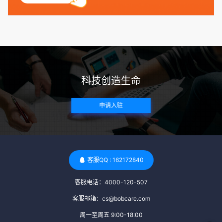
捐赠者及其家庭成员需要无严重的遗传病史、精神病史和传染
病史。这通常需要通过基因检测、家族史调查和医疗记录审查
来确定。 传染病检查：捐赠者需要进行全面的传染病检查，包
括乙肝、丙肝、HIV、梅毒等。这些检查旨在确保捐赠者未携
带任何可传染给受卵者的病原体。 药物与生活习惯：捐赠者需
要是非尼古丁使用者、非吸烟者、非吸毒者，并且未使用可能
科技创造生命
影响卵子质量的药物，如某些精神药物和避孕植入物。 学历与
心理标准 学历要求：部分卵子库对捐赠者的学历有一定要求，
申请入驻
但这并非普遍标准。一些卵子库可能更倾向于选择受过高等教
育的女性作为捐赠者，但这并不是绝对的筛选条件。 心理状态
评估：捐赠者需要进行心理状态评估，以确定其对捐赠过程的
态度、理解可能遇到的问题以及未来与受卵者的关系。这有助
于确保捐赠者在捐赠过程中保持积极的心态，并理解其捐赠行
客服QQ : 162172840
为的意义。 其他标准 责任心与沟通能力：由于捐卵过程的时
客服电话：4000-120-507
间不确定性，捐赠者需要有责任心，善于沟通，并尊重预约和
时间表。这有助于确保捐赠周期的顺利进行，并保障受卵者的
客服邮箱：cs@bobcare.com
权益。 面试与筛选流程：捐赠者通常需要经过面试和严格的筛
周一至周五 9:00-18:00