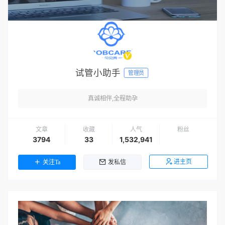
试管小助手
管理员
真诚相伴,全程助孕
文章
收藏
人气
粉丝
3794
33
1,532,941
进主页
关注Ta
发私信