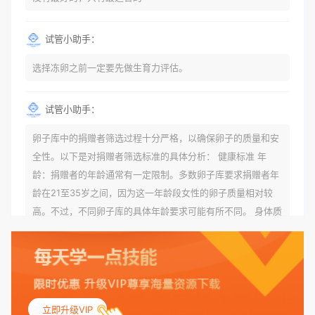
试管小助手：
选择冻卵之前一定要先做生育力评估。
试管小助手：
卵子库中的捐赠者筛选过程十分严格，以确保卵子的质量和安
全性。以下是对捐赠者筛选标准的具体分析： 健康标准 年
龄：捐赠者的年龄通常有一定限制。多数卵子库要求捐赠者年
龄在21至35岁之间，因为这一年龄段女性的卵子质量相对较
高。不过，不同卵子库的具体年龄要求可能有所不同。 身体质
量指数（BMI）：捐赠者的BMI通常需要在正常范围内，以确
保其身体健康状况良好。过高的BMI可能与多种健康问题相关
联，包括不孕症和妊娠并发症。 生殖健康：捐赠者需要有规律
的月经期，无生殖障碍或异常问题。此外，还需要进行详细的
妇科检查，以确保其生殖系统的健康。 遗传病史与家族病史：
立即升级VIP