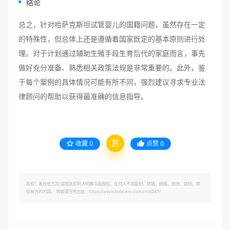
结论
总之，针对哈萨克斯坦试管婴儿的国籍问题，虽然存在一定
的特殊性，但总体上还是遵循着国家既定的基本原则进行处
理。对于计划通过辅助生殖手段生育后代的家庭而言，事先
做好充分准备、熟悉相关政策法规是非常重要的。此外，鉴
于每个案例的具体情况可能有所不同，强烈建议寻求专业法
律顾问的帮助以获得最准确的信息指导。
赏
收藏
0
点赞
0
版权：未经有方及/或相关权利人明确书面授权，任何人不得复制、转载、摘编、修改、链接、转
帖有方的内容。 转载请注明出处：https://www.bobcare.com.cn/6047/