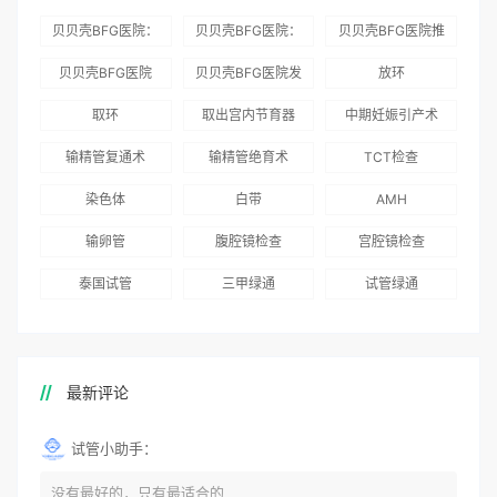
贝贝壳BFG医院：
贝贝壳BFG医院：
贝贝壳BFG医院推
为赴吉尔吉斯斯坦
总体满意度
出“荣耀计划”：抱
贝贝壳BFG医院
贝贝壳BFG医院发
放环
就诊患者一站式服
96.3%，“医疗技
娃风险为零
Genebank资源库
布《单身男性海外
取环
取出宫内节育器
中期妊娠引产术
务
术”和“法律支持”
志愿者突破500名
辅助生殖指南（吉
得分最高
输精管复通术
输精管绝育术
TCT检查
国版）》
染色体
白带
AMH
输卵管
腹腔镜检查
宫腔镜检查
泰国试管
三甲绿通
试管绿通
最新评论
试管小助手：
没有最好的，只有最适合的