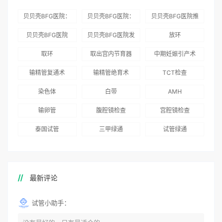
贝贝壳BFG医院：
贝贝壳BFG医院：
贝贝壳BFG医院推
为赴吉尔吉斯斯坦
总体满意度
出“荣耀计划”：抱
贝贝壳BFG医院
贝贝壳BFG医院发
放环
就诊患者一站式服
96.3%，“医疗技
娃风险为零
Genebank资源库
布《单身男性海外
取环
取出宫内节育器
中期妊娠引产术
务
术”和“法律支持”
志愿者突破500名
辅助生殖指南（吉
得分最高
输精管复通术
输精管绝育术
TCT检查
国版）》
染色体
白带
AMH
输卵管
腹腔镜检查
宫腔镜检查
泰国试管
三甲绿通
试管绿通
最新评论
试管小助手：