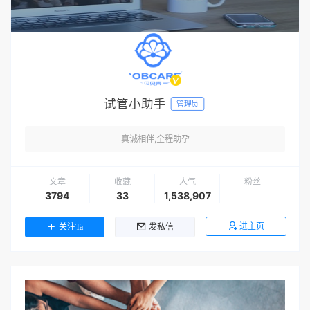
试管小助手
管理员
真诚相伴,全程助孕
文章
收藏
人气
粉丝
3794
33
1,538,907
进主页
关注Ta
发私信