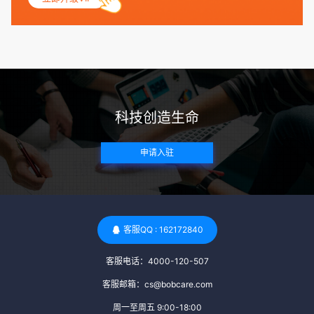
捐赠者及其家庭成员需要无严重的遗传病史、精神病史和传染
病史。这通常需要通过基因检测、家族史调查和医疗记录审查
来确定。 传染病检查：捐赠者需要进行全面的传染病检查，包
括乙肝、丙肝、HIV、梅毒等。这些检查旨在确保捐赠者未携
带任何可传染给受卵者的病原体。 药物与生活习惯：捐赠者需
要是非尼古丁使用者、非吸烟者、非吸毒者，并且未使用可能
科技创造生命
影响卵子质量的药物，如某些精神药物和避孕植入物。 学历与
心理标准 学历要求：部分卵子库对捐赠者的学历有一定要求，
申请入驻
但这并非普遍标准。一些卵子库可能更倾向于选择受过高等教
育的女性作为捐赠者，但这并不是绝对的筛选条件。 心理状态
评估：捐赠者需要进行心理状态评估，以确定其对捐赠过程的
态度、理解可能遇到的问题以及未来与受卵者的关系。这有助
于确保捐赠者在捐赠过程中保持积极的心态，并理解其捐赠行
客服QQ : 162172840
为的意义。 其他标准 责任心与沟通能力：由于捐卵过程的时
客服电话：4000-120-507
间不确定性，捐赠者需要有责任心，善于沟通，并尊重预约和
时间表。这有助于确保捐赠周期的顺利进行，并保障受卵者的
客服邮箱：cs@bobcare.com
权益。 面试与筛选流程：捐赠者通常需要经过面试和严格的筛
周一至周五 9:00-18:00