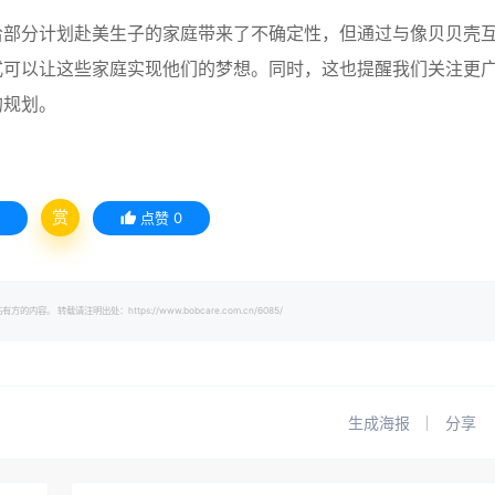
给部分计划赴美生子的家庭带来了不确定性，但通过与像贝贝壳
式可以让这些家庭实现他们的梦想。同时，这也提醒我们关注更
的规划。
赏
点赞
0
载请注明出处：https://www.bobcare.com.cn/6085/
生成海报
分享