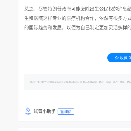
总之，尽管特朗普政府可能废除出生公民权的消息
生殖医院这样专业的医疗机构合作，依然有很多方
的国际趋势和发展，以便为自己制定更加灵活多样
收藏
0
版权：未经有方及/或相关权利人明确书面授权，任何人不得复制、转载、摘编、修改、链接、转帖有方的内容。 转
试管小助手
管理员