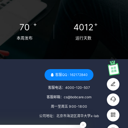
卵者的病原体。 药物与生活习惯：捐赠者需
要是非尼古丁使用者、非吸烟者、非吸毒
者，并且未使用可能影响卵子质量的药物，
+
+
70
4012
如某些精神药物和避孕植入物。 学历与心理
标准 学历要求：部分卵子库对捐赠者的学历
本周发布
运行天数
有一定要求，但这并非普遍标准。一些卵子
库可能更倾向于选择受过高等教育的女性作
为捐赠者，但这并不是绝对的筛选条件。 心
理状态评估：捐赠者需要进行心理状态评
估，以确定其对捐赠过程的态度、理解可能
客服QQ : 162172840
遇到的问题以及未来与受卵者的关系。这有
客服电话：4000-120-507
助于确保捐赠者在捐赠过程中保持积极的心
态，并理解其捐赠行为的意义。 其他标准 责
客服邮箱：cs@bobcare.com
任心与沟通能力：由于捐卵过程的时间不确
周一至周五 9:00-18:00
定性，捐赠者需要有责任心，善于沟通，并
公司地址：北京市海淀区清华大学x-lab
尊重预约和时间表。这有助于确保捐赠周期
的顺利进行，并保障受卵者的权益。 面试与