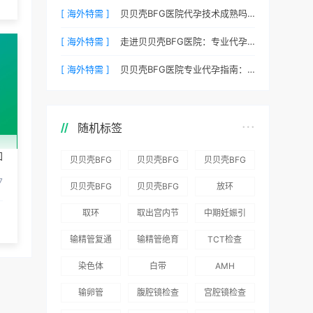
[ 海外特需 ]
贝贝壳BFG医院代孕技术成熟吗？专业代孕团队保驾护航
[ 海外特需 ]
走进贝贝壳BFG医院：专业代孕的实验室环境与操作流程
[ 海外特需 ]
贝贝壳BFG医院专业代孕指南：如何提高代孕试管的成功率？
随机标签
如
贝贝壳BFG
贝贝壳BFG
贝贝壳BFG
医院：为赴
医院：总体
医院推出
7
贝贝壳BFG
贝贝壳BFG
放环
吉尔吉斯斯
满意度
“荣耀计
医院
医院发布
取环
取出宫内节
中期妊娠引
坦就诊患者
96.3%，“医
划”：抱娃
Genebank
《单身男性
育器
产术
一站式服务
疗技术”和
风险为零
输精管复通
输精管绝育
TCT检查
资源库志愿
海外辅助生
“法律支持”
术
术
者突破500
殖指南（吉
染色体
白带
AMH
得分最高
名
国版）》
输卵管
腹腔镜检查
宫腔镜检查