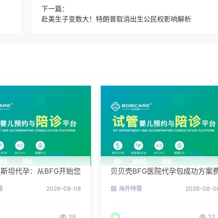
下一篇：
赴美生子变数大！特朗普取消出生公民权影响解析
斯坦代孕：从BFG开始您
贝贝壳BFG医院代孕包成功方案
活
用，专业代孕首选
需
2026-08-08
海外特需
2026-08-0
39
32