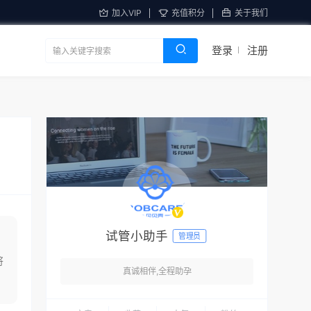
加入VIP
充值积分
关于我们
登录
注册
试管小助手
管理员
将
真诚相伴,全程助孕