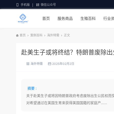
手机版
微信公众号
首页
服务商品
生殖百科
行业
首页
案例百科
海外特需
正文
赴美生子或将终结？特朗普废除出
海外特需
2025年02月2日
摘要 :
关于赴美生子或将因特朗普政府考虑废除出生公民权而
对希望通过在美国生育来获得美国国籍的家庭产……