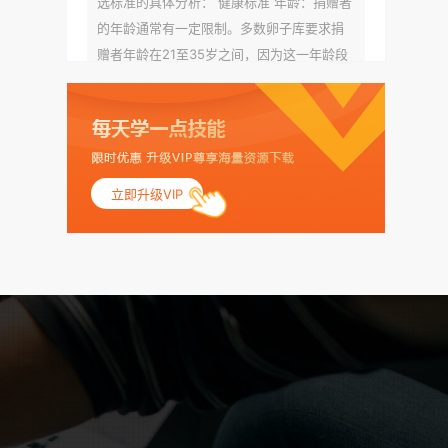
选标准的具体分析： 健康标准 年龄：捐赠者
的年龄通常有一定限制。多数卵子库要求捐
赠者年龄在21至35岁之间，因为这一年龄段
女性的卵子质量相对较高。不过，不同卵子
库的具体年龄要求可能有所不同。 身体质量
指数（BMI）：捐赠者的BMI通常需要在正常
范围内，以确保其身体健康状况良好。过高
的BMI可能与多种健康问题相关联，包括不孕
立即升级VIP
症和妊娠并发症。 生殖健康：捐赠者需要有
规律的月经期，无生殖障碍或异常问题。此
外，还需要进行详细的妇科检查，以确保其
生殖系统的健康。 遗传病史与家族病史：捐
赠者及其家庭成员需要无严重的遗传病史、
精神病史和传染病史。这通常需要通过基因
检测、家族史调查和医疗记录审查来确定。
传染病检查：捐赠者需要进行全面的传染病
检查，包括乙肝、丙肝、HIV、梅毒等。这些
检查旨在确保捐赠者未携带任何可传染给受