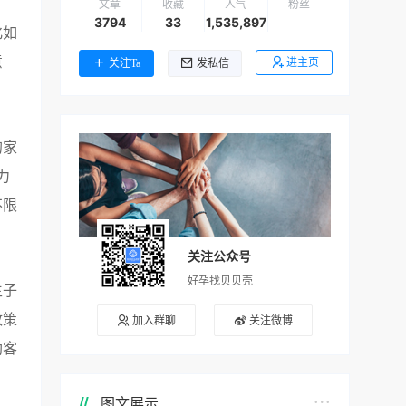
文章
收藏
人气
粉丝
3794
33
1,535,897
化如
意
进主页
关注Ta
发私信
的家
力
不限
关注公众号
好孕找贝贝壳
生子
政策
加入群聊
关注微博
助客
图文展示