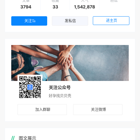
文章
收藏
人气
粉丝
3794
33
1,542,878
进主页
关注Ta
发私信
关注公众号
好孕找贝贝壳
加入群聊
关注微博
图文展示