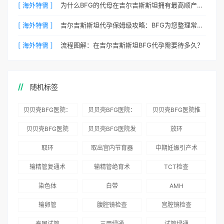
[ 海外特需 ]
为什么BFG的代母在吉尔吉斯斯坦拥有最高顺产率？
[ 海外特需 ]
吉尔吉斯斯坦代孕保姆级攻略：BFG为您整理常见QA
[ 海外特需 ]
流程图解：在吉尔吉斯斯坦BFG代孕需要待多久？
随机标签
贝贝壳BFG医院：
贝贝壳BFG医院：
贝贝壳BFG医院推
为赴吉尔吉斯斯坦
总体满意度
出“荣耀计划”：抱
贝贝壳BFG医院
贝贝壳BFG医院发
放环
就诊患者一站式服
96.3%，“医疗技
娃风险为零
Genebank资源库
布《单身男性海外
取环
取出宫内节育器
中期妊娠引产术
务
术”和“法律支持”
志愿者突破500名
辅助生殖指南（吉
得分最高
输精管复通术
输精管绝育术
TCT检查
国版）》
染色体
白带
AMH
输卵管
腹腔镜检查
宫腔镜检查
泰国试管
三甲绿通
试管绿通