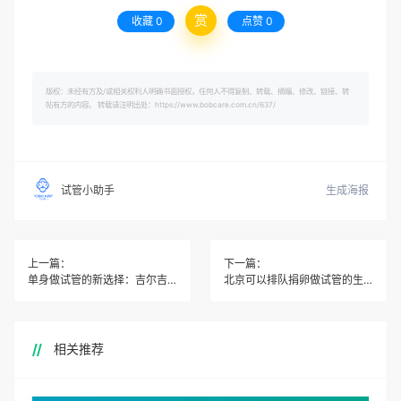
赏
收藏
0
点赞
0
版权：未经有方及/或相关权利人明确书面授权，任何人不得复制、转载、摘编、修改、链接、转
帖有方的内容。 转载请注明出处：https://www.bobcare.com.cn/637/
生成海报
试管小助手
上一篇：
下一篇：
单身做试管的新选择：吉尔吉斯斯坦BFG生殖医院
北京可以排队捐卵做试管的生殖中心
相关推荐