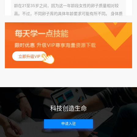
龄在21至35岁之间，因为这一年龄段女性的卵子质量相对较
高。不过，不同卵子库的具体年龄要求可能有所不同。 身体质
量指数（BMI）：捐赠者的BMI通常需要在正常范围内，以确
保其身体健康状况良好。过高的BMI可能与多种健康问题相关
联，包括不孕症和妊娠并发症。 生殖健康：捐赠者需要有规律
的月经期，无生殖障碍或异常问题。此外，还需要进行详细的
妇科检查，以确保其生殖系统的健康。 遗传病史与家族病史：
立即升级VIP
捐赠者及其家庭成员需要无严重的遗传病史、精神病史和传染
病史。这通常需要通过基因检测、家族史调查和医疗记录审查
来确定。 传染病检查：捐赠者需要进行全面的传染病检查，包
括乙肝、丙肝、HIV、梅毒等。这些检查旨在确保捐赠者未携
带任何可传染给受卵者的病原体。 药物与生活习惯：捐赠者需
要是非尼古丁使用者、非吸烟者、非吸毒者，并且未使用可能
科技创造生命
影响卵子质量的药物，如某些精神药物和避孕植入物。 学历与
心理标准 学历要求：部分卵子库对捐赠者的学历有一定要求，
申请入驻
但这并非普遍标准。一些卵子库可能更倾向于选择受过高等教
育的女性作为捐赠者，但这并不是绝对的筛选条件。 心理状态