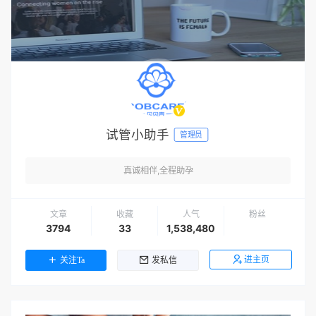
试管小助手
管理员
真诚相伴,全程助孕
文章
收藏
人气
粉丝
3794
33
1,538,480
进主页
关注Ta
发私信