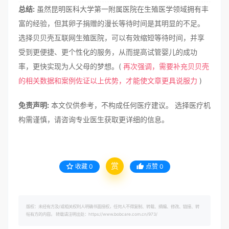
总结:
虽然昆明医科大学第一附属医院在生殖医学领域拥有丰
富的经验，但其卵子捐赠的漫长等待时间是其明显的不足。
选择贝贝壳互联网生殖医院，可以有效缩短等待时间，并享
受到更便捷、更个性化的服务，从而提高试管婴儿的成功
率，更快实现为人父母的梦想。(
再次强调，需要补充贝贝壳
的相关数据和案例佐证以上优势，才能使文章更具说服力
)
免责声明:
本文仅供参考，不构成任何医疗建议。 选择医疗机
构需谨慎，请咨询专业医生获取更详细的信息。
赏
收藏
0
点赞
0
版权：未经有方及/或相关权利人明确书面授权，任何人不得复制、转载、摘编、修改、链接、转
帖有方的内容。 转载请注明出处：https://www.bobcare.com.cn/973/