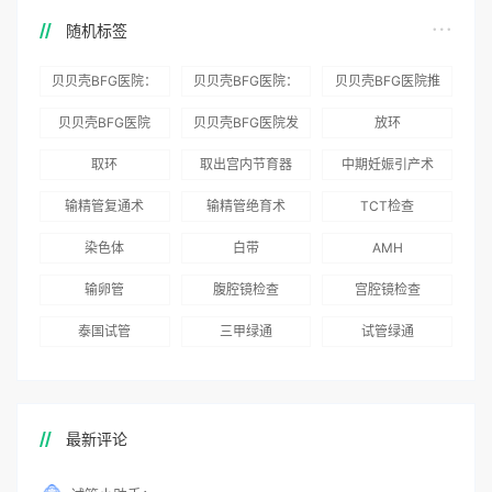
随机标签
贝贝壳BFG医院：
贝贝壳BFG医院：
贝贝壳BFG医院推
为赴吉尔吉斯斯坦
总体满意度
出“荣耀计划”：抱
贝贝壳BFG医院
贝贝壳BFG医院发
放环
就诊患者一站式服
96.3%，“医疗技
娃风险为零
Genebank资源库
布《单身男性海外
取环
取出宫内节育器
中期妊娠引产术
务
术”和“法律支持”
志愿者突破500名
辅助生殖指南（吉
得分最高
输精管复通术
输精管绝育术
TCT检查
国版）》
染色体
白带
AMH
输卵管
腹腔镜检查
宫腔镜检查
泰国试管
三甲绿通
试管绿通
最新评论