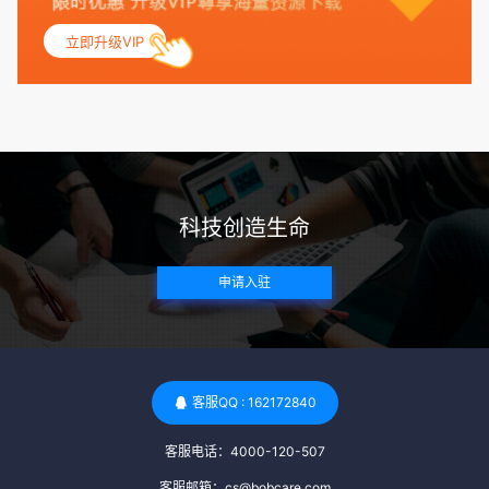
的月经期，无生殖障碍或异常问题。此外，还需要进行详细的
妇科检查，以确保其生殖系统的健康。 遗传病史与家族病史：
立即升级VIP
捐赠者及其家庭成员需要无严重的遗传病史、精神病史和传染
病史。这通常需要通过基因检测、家族史调查和医疗记录审查
来确定。 传染病检查：捐赠者需要进行全面的传染病检查，包
括乙肝、丙肝、HIV、梅毒等。这些检查旨在确保捐赠者未携
带任何可传染给受卵者的病原体。 药物与生活习惯：捐赠者需
要是非尼古丁使用者、非吸烟者、非吸毒者，并且未使用可能
科技创造生命
影响卵子质量的药物，如某些精神药物和避孕植入物。 学历与
心理标准 学历要求：部分卵子库对捐赠者的学历有一定要求，
申请入驻
但这并非普遍标准。一些卵子库可能更倾向于选择受过高等教
育的女性作为捐赠者，但这并不是绝对的筛选条件。 心理状态
评估：捐赠者需要进行心理状态评估，以确定其对捐赠过程的
态度、理解可能遇到的问题以及未来与受卵者的关系。这有助
于确保捐赠者在捐赠过程中保持积极的心态，并理解其捐赠行
客服QQ : 162172840
为的意义。 其他标准 责任心与沟通能力：由于捐卵过程的时
客服电话：4000-120-507
间不确定性，捐赠者需要有责任心，善于沟通，并尊重预约和
时间表。这有助于确保捐赠周期的顺利进行，并保障受卵者的
客服邮箱：cs@bobcare.com