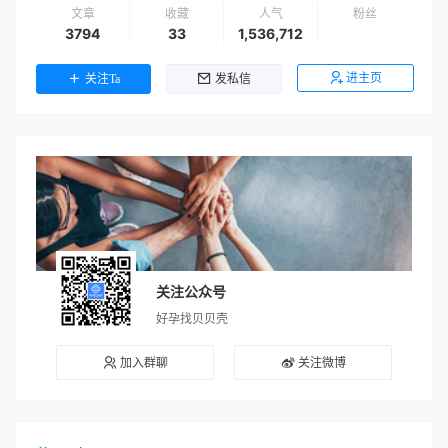
文章
收藏
人气
粉丝
3794
33
1,536,712
进主页
关注Ta
发私信
关注公众号
好孕找贝贝壳
加入群聊
关注微博