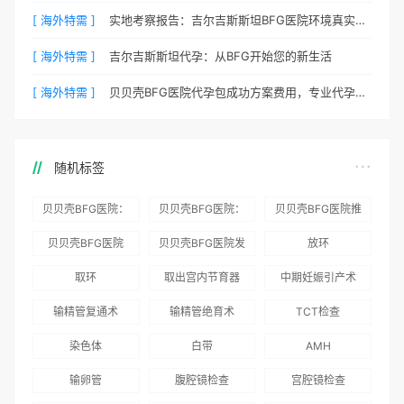
[ 海外特需 ]
实地考察报告：吉尔吉斯斯坦BFG医院环境真实记录
[ 海外特需 ]
吉尔吉斯斯坦代孕：从BFG开始您的新生活
[ 海外特需 ]
贝贝壳BFG医院代孕包成功方案费用，专业代孕首选
随机标签
贝贝壳BFG医院：
贝贝壳BFG医院：
贝贝壳BFG医院推
为赴吉尔吉斯斯坦
总体满意度
出“荣耀计划”：抱
贝贝壳BFG医院
贝贝壳BFG医院发
放环
就诊患者一站式服
96.3%，“医疗技
娃风险为零
Genebank资源库
布《单身男性海外
取环
取出宫内节育器
中期妊娠引产术
务
术”和“法律支持”
志愿者突破500名
辅助生殖指南（吉
得分最高
输精管复通术
输精管绝育术
TCT检查
国版）》
染色体
白带
AMH
输卵管
腹腔镜检查
宫腔镜检查