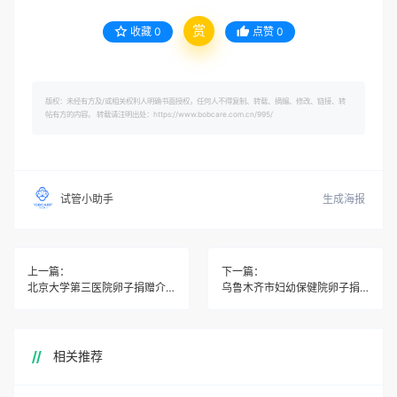
赏
收藏
0
点赞
0
版权：未经有方及/或相关权利人明确书面授权，任何人不得复制、转载、摘编、修改、链接、转
帖有方的内容。 转载请注明出处：https://www.bobcare.com.cn/995/
生成海报
试管小助手
上一篇：
下一篇：
北京大学第三医院卵子捐赠介绍与排队等待时间是多久
乌鲁木齐市妇幼保健院卵子捐赠介绍与排队等待时间是多久
相关推荐