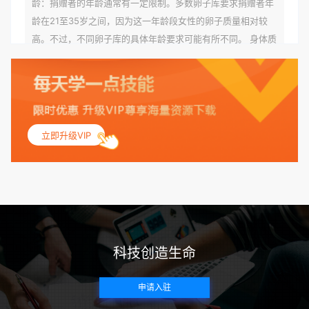
龄：捐赠者的年龄通常有一定限制。多数卵子库要求捐赠者年
龄在21至35岁之间，因为这一年龄段女性的卵子质量相对较
高。不过，不同卵子库的具体年龄要求可能有所不同。 身体质
量指数（BMI）：捐赠者的BMI通常需要在正常范围内，以确
保其身体健康状况良好。过高的BMI可能与多种健康问题相关
联，包括不孕症和妊娠并发症。 生殖健康：捐赠者需要有规律
的月经期，无生殖障碍或异常问题。此外，还需要进行详细的
妇科检查，以确保其生殖系统的健康。 遗传病史与家族病史：
立即升级VIP
捐赠者及其家庭成员需要无严重的遗传病史、精神病史和传染
病史。这通常需要通过基因检测、家族史调查和医疗记录审查
来确定。 传染病检查：捐赠者需要进行全面的传染病检查，包
括乙肝、丙肝、HIV、梅毒等。这些检查旨在确保捐赠者未携
带任何可传染给受卵者的病原体。 药物与生活习惯：捐赠者需
要是非尼古丁使用者、非吸烟者、非吸毒者，并且未使用可能
科技创造生命
影响卵子质量的药物，如某些精神药物和避孕植入物。 学历与
心理标准 学历要求：部分卵子库对捐赠者的学历有一定要求，
申请入驻
但这并非普遍标准。一些卵子库可能更倾向于选择受过高等教
育的女性作为捐赠者，但这并不是绝对的筛选条件。 心理状态