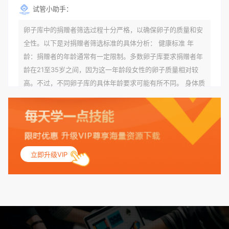
试管小助手：
卵子库中的捐赠者筛选过程十分严格，以确保卵子的质量和安
全性。以下是对捐赠者筛选标准的具体分析： 健康标准 年
龄：捐赠者的年龄通常有一定限制。多数卵子库要求捐赠者年
龄在21至35岁之间，因为这一年龄段女性的卵子质量相对较
高。不过，不同卵子库的具体年龄要求可能有所不同。 身体质
量指数（BMI）：捐赠者的BMI通常需要在正常范围内，以确
保其身体健康状况良好。过高的BMI可能与多种健康问题相关
联，包括不孕症和妊娠并发症。 生殖健康：捐赠者需要有规律
的月经期，无生殖障碍或异常问题。此外，还需要进行详细的
妇科检查，以确保其生殖系统的健康。 遗传病史与家族病史：
立即升级VIP
捐赠者及其家庭成员需要无严重的遗传病史、精神病史和传染
病史。这通常需要通过基因检测、家族史调查和医疗记录审查
来确定。 传染病检查：捐赠者需要进行全面的传染病检查，包
括乙肝、丙肝、HIV、梅毒等。这些检查旨在确保捐赠者未携
带任何可传染给受卵者的病原体。 药物与生活习惯：捐赠者需