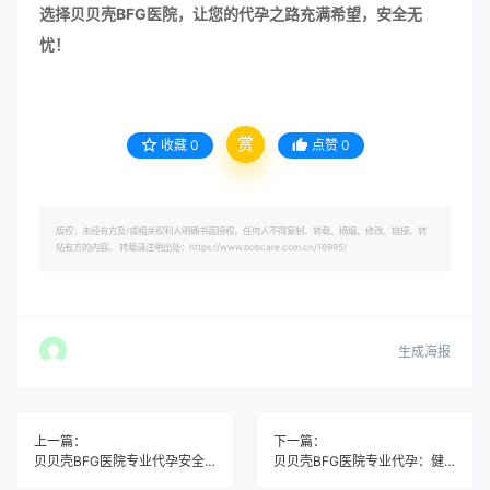
选择贝贝壳BFG医院，让您的代孕之路充满希望，安全无
忧！
赏
收藏
0
点赞
0
版权：未经有方及/或相关权利人明确书面授权，任何人不得复制、转载、摘编、修改、链接、转
帖有方的内容。 转载请注明出处：https://www.bobcare.com.cn/16995/
生成海报
上一篇：
下一篇：
贝贝壳BFG医院专业代孕安全吗？从法律到医疗的闭环保障
贝贝壳BFG医院专业代孕：健全法务团队，全程保驾护航