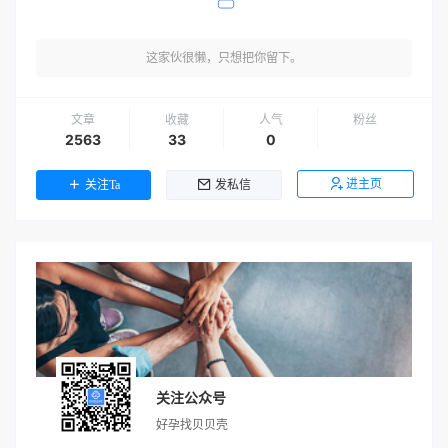
这家伙很懒，只想把你留下。
文章
收藏
人气
粉丝
2563
33
0
进主页
关注Ta
发私信
关注公众号
好孕找贝贝壳