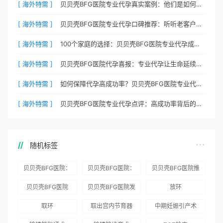
[ 海外特需 ]
贝贝壳BFG医院专业代孕真实案例：他们是如何在这里圆梦的
[ 海外特需 ]
贝贝壳BFG医院专业代孕口碑推荐：听听老客户的真实评价
[ 海外特需 ]
100个家庭的选择：贝贝壳BFG医院专业代孕成功案例分享
[ 海外特需 ]
贝贝壳BFG医院代孕喜报：专业代孕让生命延续更简单
[ 海外特需 ]
如何保障代孕高成功率？贝贝壳BFG医院专业代孕方案解析
[ 海外特需 ]
贝贝壳BFG医院专业代孕点评：高成功率背后的医疗神话
随机标签
贝贝壳BFG医院：
贝贝壳BFG医院：
贝贝壳BFG医院推
为赴吉尔吉斯斯坦
总体满意度
出“荣耀计划”：抱
贝贝壳BFG医院
贝贝壳BFG医院发
放环
就诊患者一站式服
96.3%，“医疗技
娃风险为零
Genebank资源库
布《单身男性海外
取环
取出宫内节育器
中期妊娠引产术
务
术”和“法律支持”
志愿者突破500名
辅助生殖指南（吉
得分最高