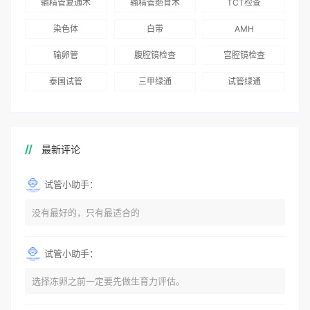
输精管复通术
输精管绝育术
TCT检查
国版）》
染色体
白带
AMH
输卵管
腹腔镜检查
宫腔镜检查
泰国试管
三甲绿通
试管绿通
最新评论
试管小助手：
没有最好的，只有最适合的
试管小助手：
选择冻卵之前一定要先做生育力评估。