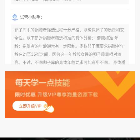
试管小助手：
卵子库中的捐赠者筛选过程十分严格，以确保卵子的质量和安
全性。以下是对捐赠者筛选标准的具体分析： 健康标准 年
龄：捐赠者的年龄通常有一定限制。多数卵子库要求捐赠者年
龄在21至35岁之间，因为这一年龄段女性的卵子质量相对较
高。不过，不同卵子库的具体年龄要求可能有所不同。 身体质
量指数（BMI）：捐赠者的BMI通常需要在正常范围内，以确
保其身体健康状况良好。过高的BMI可能与多种健康问题相关
联，包括不孕症和妊娠并发症。 生殖健康：捐赠者需要有规律
的月经期，无生殖障碍或异常问题。此外，还需要进行详细的
妇科检查，以确保其生殖系统的健康。 遗传病史与家族病史：
立即升级VIP
捐赠者及其家庭成员需要无严重的遗传病史、精神病史和传染
病史。这通常需要通过基因检测、家族史调查和医疗记录审查
来确定。 传染病检查：捐赠者需要进行全面的传染病检查，包
括乙肝、丙肝、HIV、梅毒等。这些检查旨在确保捐赠者未携