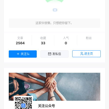
这家伙很懒，只想把你留下。
文章
收藏
人气
粉丝
2564
33
0
进主页
关注Ta
发私信
关注公众号