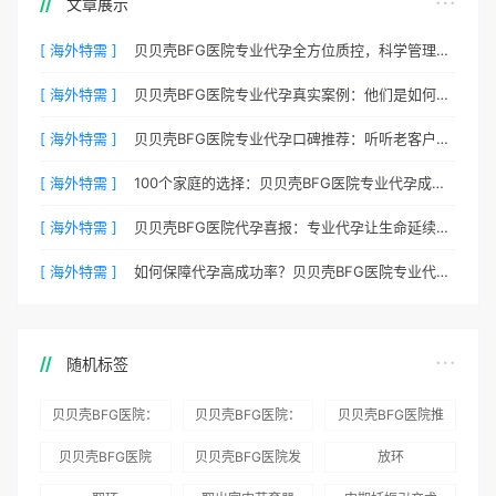
文章展示
[ 海外特需 ]
贝贝壳BFG医院专业代孕全方位质控，科学管理生育每一步
[ 海外特需 ]
贝贝壳BFG医院专业代孕真实案例：他们是如何在这里圆梦的
[ 海外特需 ]
贝贝壳BFG医院专业代孕口碑推荐：听听老客户的真实评价
[ 海外特需 ]
100个家庭的选择：贝贝壳BFG医院专业代孕成功案例分享
[ 海外特需 ]
贝贝壳BFG医院代孕喜报：专业代孕让生命延续更简单
[ 海外特需 ]
如何保障代孕高成功率？贝贝壳BFG医院专业代孕方案解析
随机标签
贝贝壳BFG医院：
贝贝壳BFG医院：
贝贝壳BFG医院推
为赴吉尔吉斯斯坦
总体满意度
出“荣耀计划”：抱
贝贝壳BFG医院
贝贝壳BFG医院发
放环
就诊患者一站式服
96.3%，“医疗技
娃风险为零
Genebank资源库
布《单身男性海外