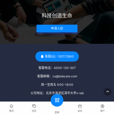
带任何可传染给受卵者的病原体。 药物与生活习惯：捐赠者需
要是非尼古丁使用者、非吸烟者、非吸毒者，并且未使用可能
科技创造生命
影响卵子质量的药物，如某些精神药物和避孕植入物。 学历与
心理标准 学历要求：部分卵子库对捐赠者的学历有一定要求，
申请入驻
但这并非普遍标准。一些卵子库可能更倾向于选择受过高等教
育的女性作为捐赠者，但这并不是绝对的筛选条件。 心理状态
评估：捐赠者需要进行心理状态评估，以确定其对捐赠过程的
态度、理解可能遇到的问题以及未来与受卵者的关系。这有助
于确保捐赠者在捐赠过程中保持积极的心态，并理解其捐赠行
客服QQ : 162172840
为的意义。 其他标准 责任心与沟通能力：由于捐卵过程的时
客服电话：4000-120-507
间不确定性，捐赠者需要有责任心，善于沟通，并尊重预约和
时间表。这有助于确保捐赠周期的顺利进行，并保障受卵者的
客服邮箱：cs@bobcare.com
权益。 面试与筛选流程：捐赠者通常需要经过面试和严格的筛
周一至周五 9:00-18:00
选流程。这包括提交个人照片、视频、身份证照片以及学历证
公司地址：北京市海淀区清华大学x-lab
明等材料，并接受卵子库的全面审查和评估。 综上所述，卵子
库中的捐赠者筛选过程涉及多个方面，包括健康、学历、心理
和其他标准。这些标准旨在确保捐赠者的身体健康状况良好，
首页
社区
会员
用户
菜单