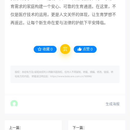
育需求的家庭构建一个安心、可靠的生育通道。在这里，不
仅是医疗技术的运用，更是人文关怀的体现，让生育梦想不
再遥远，让每个新生命在爱与法律的护航下平安降临。
赏
收藏
0
点赞
0
版权：未经有方及/或相关权利人明确书面授权，任何人不得复制、转载、摘编、修改、链接、转
帖有方的内容。 转载请注明出处：https://www.bobcare.com.cn/16996/
生成海报
上一篇：
下一篇：