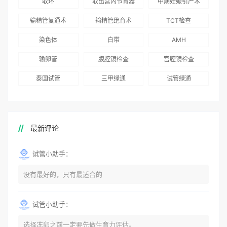
取环
取出宫内节育器
中期妊娠引产术
务
术”和“法律支持”
志愿者突破500名
辅助生殖指南（吉
得分最高
输精管复通术
输精管绝育术
TCT检查
国版）》
染色体
白带
AMH
输卵管
腹腔镜检查
宫腔镜检查
泰国试管
三甲绿通
试管绿通
最新评论
试管小助手：
没有最好的，只有最适合的
试管小助手：
选择冻卵之前一定要先做生育力评估。