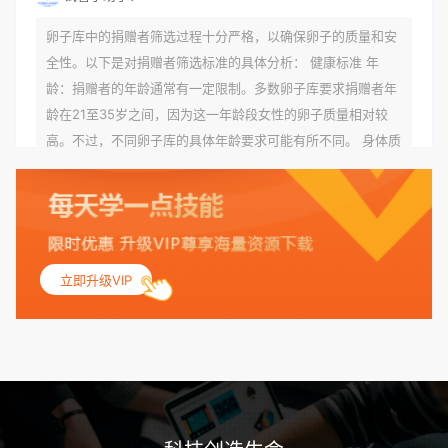
卵子库中的捐赠者筛选过程十分严格，以确保卵子的质量和安
全性。以下是对捐赠者筛选标准的具体分析： 健康标准 年
龄：捐赠者的年龄通常有一定限制。多数卵子库要求捐赠者年
龄在21至35岁之间，因为这一年龄段女性的卵子质量相对较
高。不过，不同卵子库的具体年龄要求可能有所不同。 身体质
量指数（BMI）：捐赠者的BMI通常需要在正常范围内，以确
保其身体健康状况良好。过高的BMI可能与多种健康问题相关
联，包括不孕症和妊娠并发症。 生殖健康：捐赠者需要有规律
的月经期，无生殖障碍或异常问题。此外，还需要进行详细的
妇科检查，以确保其生殖系统的健康。 遗传病史与家族病史：
立即升级VIP
捐赠者及其家庭成员需要无严重的遗传病史、精神病史和传染
病史。这通常需要通过基因检测、家族史调查和医疗记录审查
来确定。 传染病检查：捐赠者需要进行全面的传染病检查，包
括乙肝、丙肝、HIV、梅毒等。这些检查旨在确保捐赠者未携
带任何可传染给受卵者的病原体。 药物与生活习惯：捐赠者需
要是非尼古丁使用者、非吸烟者、非吸毒者，并且未使用可能