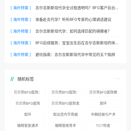
[ 海外特需 ]
吉尔吉斯斯坦代孕全过程透明吗？BFG客户后台详解
[ 海外特需 ]
准备赴吉代孕？听听BFG专家的心理调适建议
[ 海外特需 ]
吉尔吉斯斯坦代孕：如何选择匹配的捐赠者？
[ 海外特需 ]
BFG后续服务：宝宝出生后在吉尔吉斯斯坦的体检与回国
[ 海外特需 ]
避坑指南：吉尔吉斯斯坦代孕中常见的五个陷阱
随机标签
贝贝壳BFG医院：
贝贝壳BFG医院：
贝贝壳BFG医院推
为赴吉尔吉斯斯坦
总体满意度
出“荣耀计划”：抱
贝贝壳BFG医院
贝贝壳BFG医院发
放环
就诊患者一站式服
96.3%，“医疗技
娃风险为零
Genebank资源库
布《单身男性海外
取环
取出宫内节育器
中期妊娠引产术
务
术”和“法律支持”
志愿者突破500名
辅助生殖指南（吉
得分最高
输精管复通术
输精管绝育术
TCT检查
国版）》