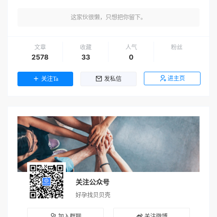
这家伙很懒，只想把你留下。
文章
收藏
人气
粉丝
2578
33
0
进主页
关注Ta
发私信
关注公众号
好孕找贝贝壳
加入群聊
关注微博