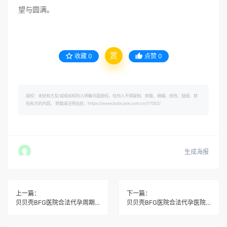
望与圆满。
赏
收藏
0
点赞
0
版权：未经有方及/或相关权利人明确书面授权，任何人不得复制、转载、摘编、修改、链接、转
帖有方的内容。 转载请注明出处：https://www.bobcare.com.cn/17052/
生成海报
上一篇：
下一篇：
贝贝壳BFG医院合法代孕周期需要多久完成
贝贝壳BFG医院合法代孕医院选择指南