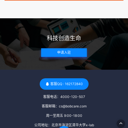
病史。这通常需要通过基因检测、家族史调查和医疗记录审查
来确定。 传染病检查：捐赠者需要进行全面的传染病检查，包
括乙肝、丙肝、HIV、梅毒等。这些检查旨在确保捐赠者未携
带任何可传染给受卵者的病原体。 药物与生活习惯：捐赠者需
要是非尼古丁使用者、非吸烟者、非吸毒者，并且未使用可能
科技创造生命
影响卵子质量的药物，如某些精神药物和避孕植入物。 学历与
心理标准 学历要求：部分卵子库对捐赠者的学历有一定要求，
申请入驻
但这并非普遍标准。一些卵子库可能更倾向于选择受过高等教
育的女性作为捐赠者，但这并不是绝对的筛选条件。 心理状态
评估：捐赠者需要进行心理状态评估，以确定其对捐赠过程的
态度、理解可能遇到的问题以及未来与受卵者的关系。这有助
于确保捐赠者在捐赠过程中保持积极的心态，并理解其捐赠行
客服QQ : 162172840
为的意义。 其他标准 责任心与沟通能力：由于捐卵过程的时
客服电话：4000-120-507
间不确定性，捐赠者需要有责任心，善于沟通，并尊重预约和
时间表。这有助于确保捐赠周期的顺利进行，并保障受卵者的
客服邮箱：cs@bobcare.com
权益。 面试与筛选流程：捐赠者通常需要经过面试和严格的筛
周一至周五 9:00-18:00
选流程。这包括提交个人照片、视频、身份证照片以及学历证
公司地址：北京市海淀区清华大学x-lab
明等材料，并接受卵子库的全面审查和评估。 综上所述，卵子