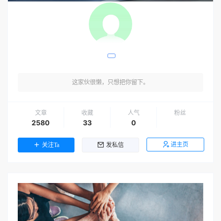
这家伙很懒，只想把你留下。
文章
收藏
人气
粉丝
2580
33
0
进主页
关注Ta
发私信