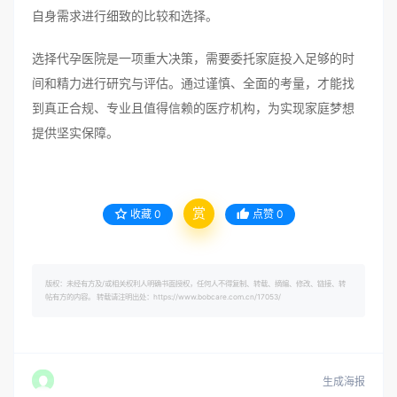
自身需求进行细致的比较和选择。
选择代孕医院是一项重大决策，需要委托家庭投入足够的时
间和精力进行研究与评估。通过谨慎、全面的考量，才能找
到真正合规、专业且值得信赖的医疗机构，为实现家庭梦想
提供坚实保障。
赏
收藏
0
点赞
0
版权：未经有方及/或相关权利人明确书面授权，任何人不得复制、转载、摘编、修改、链接、转
帖有方的内容。 转载请注明出处：https://www.bobcare.com.cn/17053/
生成海报