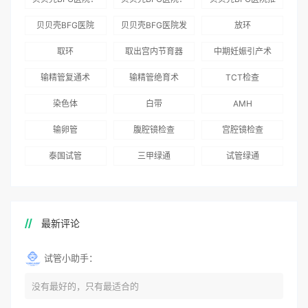
为赴吉尔吉斯斯坦
总体满意度
出“荣耀计划”：抱
贝贝壳BFG医院
贝贝壳BFG医院发
放环
就诊患者一站式服
96.3%，“医疗技
娃风险为零
Genebank资源库
布《单身男性海外
取环
取出宫内节育器
中期妊娠引产术
务
术”和“法律支持”
志愿者突破500名
辅助生殖指南（吉
得分最高
输精管复通术
输精管绝育术
TCT检查
国版）》
染色体
白带
AMH
输卵管
腹腔镜检查
宫腔镜检查
泰国试管
三甲绿通
试管绿通
最新评论
试管小助手：
没有最好的，只有最适合的