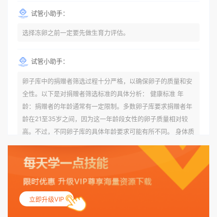
试管小助手：
选择冻卵之前一定要先做生育力评估。
试管小助手：
卵子库中的捐赠者筛选过程十分严格，以确保卵子的质量和安
全性。以下是对捐赠者筛选标准的具体分析： 健康标准 年
龄：捐赠者的年龄通常有一定限制。多数卵子库要求捐赠者年
龄在21至35岁之间，因为这一年龄段女性的卵子质量相对较
高。不过，不同卵子库的具体年龄要求可能有所不同。 身体质
量指数（BMI）：捐赠者的BMI通常需要在正常范围内，以确
保其身体健康状况良好。过高的BMI可能与多种健康问题相关
联，包括不孕症和妊娠并发症。 生殖健康：捐赠者需要有规律
的月经期，无生殖障碍或异常问题。此外，还需要进行详细的
妇科检查，以确保其生殖系统的健康。 遗传病史与家族病史：
立即升级VIP
捐赠者及其家庭成员需要无严重的遗传病史、精神病史和传染