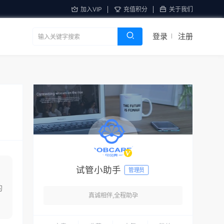
加入VIP
充值积分
关于我们
登录
注册
试管小助手
管理员
的
真诚相伴,全程助孕