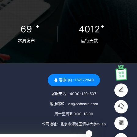
卵者的病原体。 药物与生活习惯：捐赠者需
要是非尼古丁使用者、非吸烟者、非吸毒
者，并且未使用可能影响卵子质量的药物，
+
+
69
4012
如某些精神药物和避孕植入物。 学历与心理
标准 学历要求：部分卵子库对捐赠者的学历
本周发布
运行天数
有一定要求，但这并非普遍标准。一些卵子
库可能更倾向于选择受过高等教育的女性作
为捐赠者，但这并不是绝对的筛选条件。 心
理状态评估：捐赠者需要进行心理状态评
估，以确定其对捐赠过程的态度、理解可能
客服QQ : 162172840
遇到的问题以及未来与受卵者的关系。这有
客服电话：4000-120-507
助于确保捐赠者在捐赠过程中保持积极的心
态，并理解其捐赠行为的意义。 其他标准 责
客服邮箱：cs@bobcare.com
任心与沟通能力：由于捐卵过程的时间不确
周一至周五 9:00-18:00
定性，捐赠者需要有责任心，善于沟通，并
公司地址：北京市海淀区清华大学x-lab
尊重预约和时间表。这有助于确保捐赠周期
的顺利进行，并保障受卵者的权益。 面试与