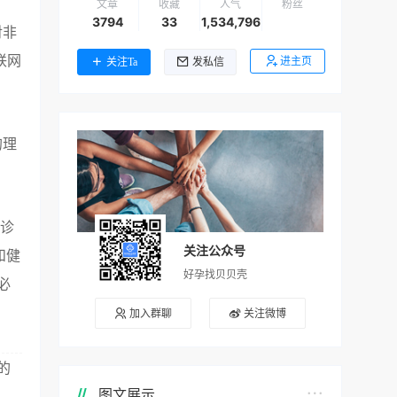
文章
收藏
人气
粉丝
3794
33
1,534,796
对非
联网
进主页
关注Ta
发私信
的理
/诊
关注公众号
和健
好孕找贝贝壳
必
加入群聊
关注微博
的
图文展示
。