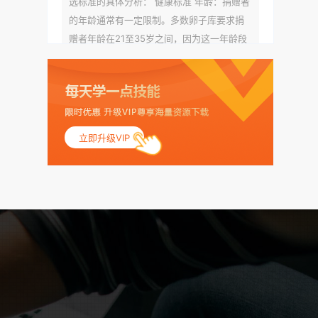
选标准的具体分析： 健康标准 年龄：捐赠者
的年龄通常有一定限制。多数卵子库要求捐
赠者年龄在21至35岁之间，因为这一年龄段
女性的卵子质量相对较高。不过，不同卵子
库的具体年龄要求可能有所不同。 身体质量
指数（BMI）：捐赠者的BMI通常需要在正常
范围内，以确保其身体健康状况良好。过高
的BMI可能与多种健康问题相关联，包括不孕
立即升级VIP
症和妊娠并发症。 生殖健康：捐赠者需要有
规律的月经期，无生殖障碍或异常问题。此
外，还需要进行详细的妇科检查，以确保其
生殖系统的健康。 遗传病史与家族病史：捐
赠者及其家庭成员需要无严重的遗传病史、
精神病史和传染病史。这通常需要通过基因
检测、家族史调查和医疗记录审查来确定。
传染病检查：捐赠者需要进行全面的传染病
检查，包括乙肝、丙肝、HIV、梅毒等。这些
检查旨在确保捐赠者未携带任何可传染给受