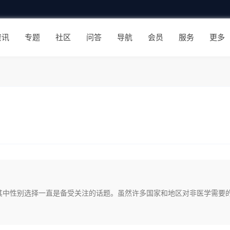
资讯
专题
社区
问答
导航
会员
服务
更多
其中性别选择一直是备受关注的话题。虽然许多国家和地区对非医学需要