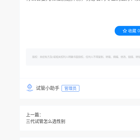
收藏
0
版权：未经有方及/或相关权利人明确书面授权，任何人不得复制、转载、摘编、修改、链接、转帖有方的内容。 转
试管小助手
管理员
上一篇：
三代试管怎么选性别