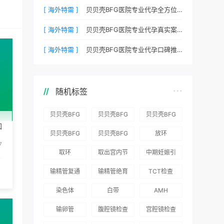
[ 海外特需 ]
贝贝壳BFG医院专业代孕全方位质控，科学管理生育每一步
[ 海外特需 ]
贝贝壳BFG医院专业代孕真实案例：他们是如何在这里圆梦的
[ 海外特需 ]
贝贝壳BFG医院专业代孕口碑推荐：听听老客户的真实评价
随机标签
贝贝壳BFG
贝贝壳BFG
贝贝壳BFG
如
医院：为赴
医院：总体
医院推出
贝贝壳BFG
贝贝壳BFG
放环
吉尔吉斯斯
满意度
“荣耀计
7
医院
医院发布
取环
取出宫内节
中期妊娠引
坦就诊患者
96.3%，“医
划”：抱娃
Genebank
《单身男性
育器
产术
一站式服务
疗技术”和
风险为零
输精管复通
输精管绝育
TCT检查
资源库志愿
海外辅助生
“法律支持”
术
术
者突破500
殖指南（吉
染色体
白带
AMH
得分最高
名
国版）》
输卵管
腹腔镜检查
宫腔镜检查