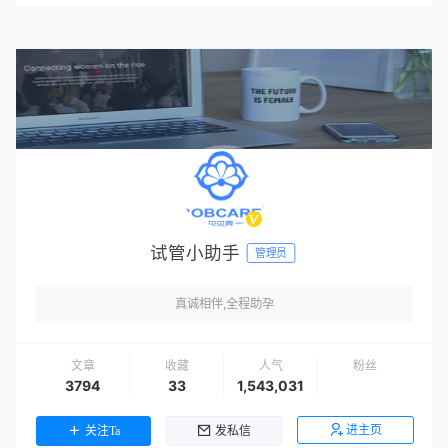
试管小助手
管理员
真诚相伴,全程助孕
文章
收藏
人气
粉丝
3794
33
1,543,031
进主页
关注Ta
发私信