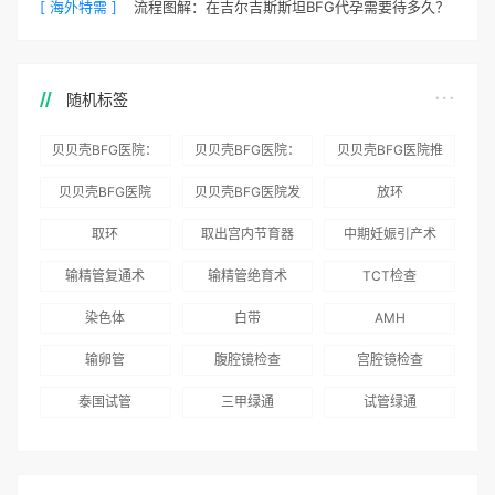
[ 海外特需 ]
流程图解：在吉尔吉斯斯坦BFG代孕需要待多久？
随机标签
贝贝壳BFG医院：
贝贝壳BFG医院：
贝贝壳BFG医院推
为赴吉尔吉斯斯坦
总体满意度
出“荣耀计划”：抱
贝贝壳BFG医院
贝贝壳BFG医院发
放环
就诊患者一站式服
96.3%，“医疗技
娃风险为零
Genebank资源库
布《单身男性海外
取环
取出宫内节育器
中期妊娠引产术
务
术”和“法律支持”
志愿者突破500名
辅助生殖指南（吉
得分最高
输精管复通术
输精管绝育术
TCT检查
国版）》
染色体
白带
AMH
输卵管
腹腔镜检查
宫腔镜检查
泰国试管
三甲绿通
试管绿通