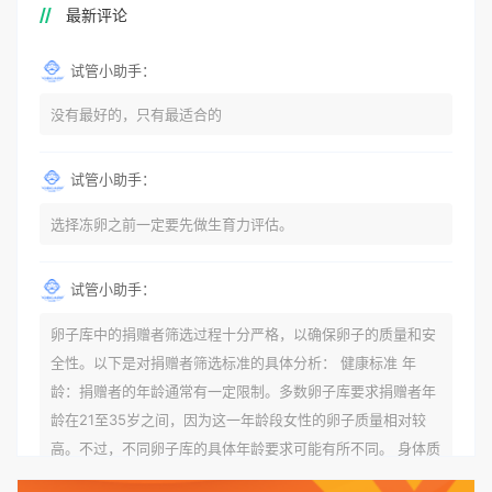
最新评论
试管小助手：
没有最好的，只有最适合的
试管小助手：
选择冻卵之前一定要先做生育力评估。
试管小助手：
卵子库中的捐赠者筛选过程十分严格，以确保卵子的质量和安
全性。以下是对捐赠者筛选标准的具体分析： 健康标准 年
龄：捐赠者的年龄通常有一定限制。多数卵子库要求捐赠者年
龄在21至35岁之间，因为这一年龄段女性的卵子质量相对较
高。不过，不同卵子库的具体年龄要求可能有所不同。 身体质
量指数（BMI）：捐赠者的BMI通常需要在正常范围内，以确