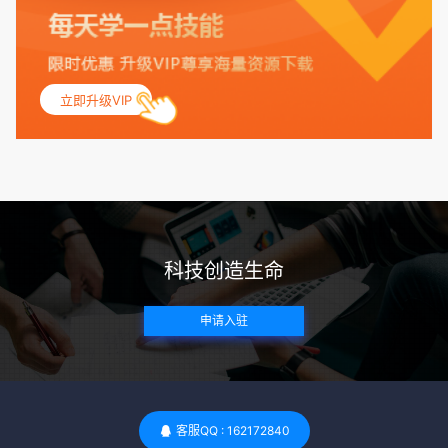
保其身体健康状况良好。过高的BMI可能与多种健康问题相关
联，包括不孕症和妊娠并发症。 生殖健康：捐赠者需要有规律
的月经期，无生殖障碍或异常问题。此外，还需要进行详细的
妇科检查，以确保其生殖系统的健康。 遗传病史与家族病史：
立即升级VIP
捐赠者及其家庭成员需要无严重的遗传病史、精神病史和传染
病史。这通常需要通过基因检测、家族史调查和医疗记录审查
来确定。 传染病检查：捐赠者需要进行全面的传染病检查，包
括乙肝、丙肝、HIV、梅毒等。这些检查旨在确保捐赠者未携
带任何可传染给受卵者的病原体。 药物与生活习惯：捐赠者需
要是非尼古丁使用者、非吸烟者、非吸毒者，并且未使用可能
科技创造生命
影响卵子质量的药物，如某些精神药物和避孕植入物。 学历与
心理标准 学历要求：部分卵子库对捐赠者的学历有一定要求，
申请入驻
但这并非普遍标准。一些卵子库可能更倾向于选择受过高等教
育的女性作为捐赠者，但这并不是绝对的筛选条件。 心理状态
评估：捐赠者需要进行心理状态评估，以确定其对捐赠过程的
态度、理解可能遇到的问题以及未来与受卵者的关系。这有助
于确保捐赠者在捐赠过程中保持积极的心态，并理解其捐赠行
客服QQ : 162172840