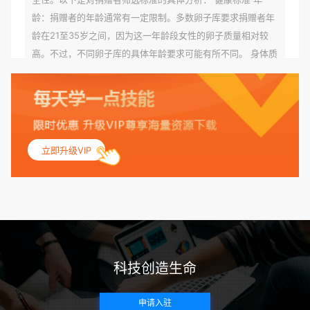
龄：捐赠者的年龄通常有一定限制。多数卵子库要求捐赠者年
龄在21至35岁之间，因为这一年龄段女性的卵子质量相对较
高。不过，不同卵子库的具体年龄要求可能有所不同。 身体质
量指数（BMI）：捐赠者的BMI通常需要在正常范围内，以确
保其身体健康状况良好。过高的BMI可能与多种健康问题相关
联，包括不孕症和妊娠并发症。 生殖健康：捐赠者需要有规律
的月经期，无生殖障碍或异常问题。此外，还需要进行详细的
妇科检查，以确保其生殖系统的健康。 遗传病史与家族病史：
立即升级VIP
捐赠者及其家庭成员需要无严重的遗传病史、精神病史和传染
病史。这通常需要通过基因检测、家族史调查和医疗记录审查
来确定。 传染病检查：捐赠者需要进行全面的传染病检查，包
括乙肝、丙肝、HIV、梅毒等。这些检查旨在确保捐赠者未携
带任何可传染给受卵者的病原体。 药物与生活习惯：捐赠者需
要是非尼古丁使用者、非吸烟者、非吸毒者，并且未使用可能
科技创造生命
影响卵子质量的药物，如某些精神药物和避孕植入物。 学历与
心理标准 学历要求：部分卵子库对捐赠者的学历有一定要求，
申请入驻
但这并非普遍标准。一些卵子库可能更倾向于选择受过高等教