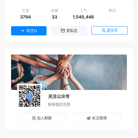
文章
收藏
人气
粉丝
3794
33
1,540,446
进主页
关注Ta
发私信
关注公众号
好孕找贝贝壳
加入群聊
关注微博