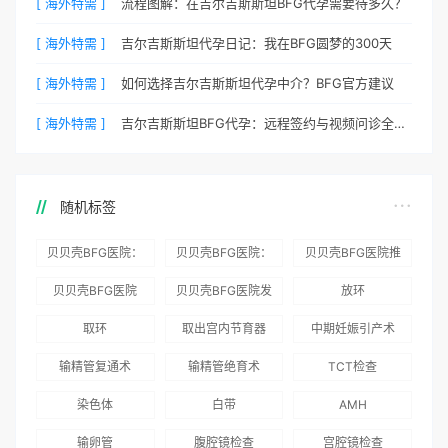
[ 海外特需 ]
流程图解：在吉尔吉斯斯坦BFG代孕需要待多久？
[ 海外特需 ]
吉尔吉斯斯坦代孕日记：我在BFG圆梦的300天
[ 海外特需 ]
如何选择吉尔吉斯斯坦代孕中介？BFG官方建议
[ 海外特需 ]
吉尔吉斯斯坦BFG代孕：远程签约与视频问诊全流程
随机标签
贝贝壳BFG医院：
贝贝壳BFG医院：
贝贝壳BFG医院推
为赴吉尔吉斯斯坦
总体满意度
出“荣耀计划”：抱
贝贝壳BFG医院
贝贝壳BFG医院发
放环
就诊患者一站式服
96.3%，“医疗技
娃风险为零
Genebank资源库
布《单身男性海外
取环
取出宫内节育器
中期妊娠引产术
务
术”和“法律支持”
志愿者突破500名
辅助生殖指南（吉
得分最高
输精管复通术
输精管绝育术
TCT检查
国版）》
染色体
白带
AMH
输卵管
腹腔镜检查
宫腔镜检查