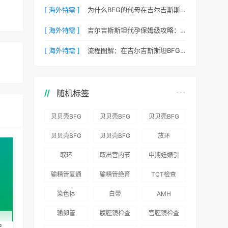
[ 海外特需 ]
为什么BFG的代母在吉尔吉斯斯坦拥有最高顺产率？
[ 海外特需 ]
吉尔吉斯斯坦代孕保姆级攻略：BFG为您整理常见QA
[ 海外特需 ]
流程图解：在吉尔吉斯斯坦BFG代孕需要待多久？
随机标签
贝贝壳BFG
贝贝壳BFG
贝贝壳BFG
医院：为赴
医院：总体
医院推出
贝贝壳BFG
贝贝壳BFG
放环
吉尔吉斯斯
满意度
“荣耀计
医院
医院发布
取环
取出宫内节
中期妊娠引
坦就诊患者
96.3%，“医
划”：抱娃
Genebank
《单身男性
育器
产术
一站式服务
疗技术”和
风险为零
输精管复通
输精管绝育
TCT检查
资源库志愿
海外辅助生
“法律支持”
术
术
者突破500
殖指南（吉
染色体
白带
AMH
得分最高
名
国版）》
输卵管
腹腔镜检查
宫腔镜检查
孕