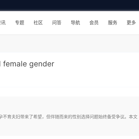
资讯
专题
社区
问答
导航
会员
服务
更多
d female gender
不孕不育夫妇带来了希望，但伴随而来的性别选择问题始终备受争议。本文