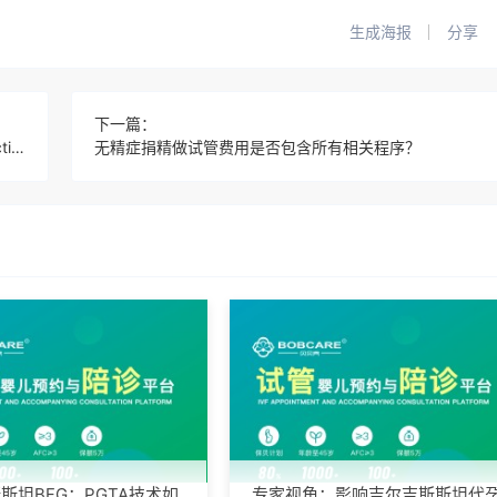
生成海报
分享
下一篇：
Which hospital can do third-generation in vitro sex selection
无精症捐精做试管费用是否包含所有相关程序？
斯坦BFG：PGTA技术如
专家视角：影响吉尔吉斯斯坦代