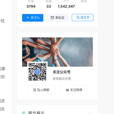
文章
收藏
人气
粉丝
3794
33
1,542,347
进主页
关注Ta
发私信
男性
如果
关注公众号
做到
好孕找贝贝壳
加入群聊
关注微博
因进
相关
图文展示