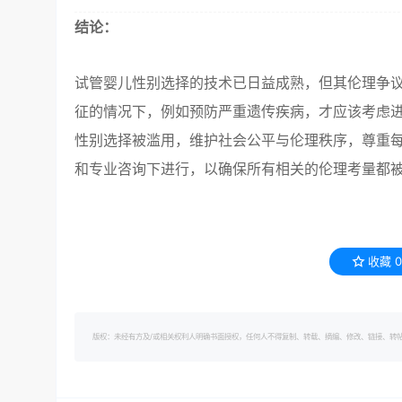
结论：
试管婴儿性别选择的技术已日益成熟，但其伦理争
征的情况下，例如预防严重遗传疾病，才应该考虑
性别选择被滥用，维护社会公平与伦理秩序，尊重每
和专业咨询下进行，以确保所有相关的伦理考量都
收藏
0
版权：未经有方及/或相关权利人明确书面授权，任何人不得复制、转载、摘编、修改、链接、转帖有方的内容。 转