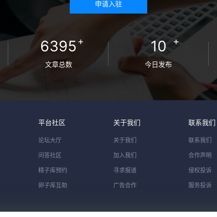
申请入驻
+
+
6395
10
文章总数
今日发布
平台社区
关于我们
联系我们
论坛大厅
关于我们
联系我们
问答社区
加入我们
合作声明
精子库预约
寻求报道
侵权投诉
卵子库互助
广告合作
服务投诉