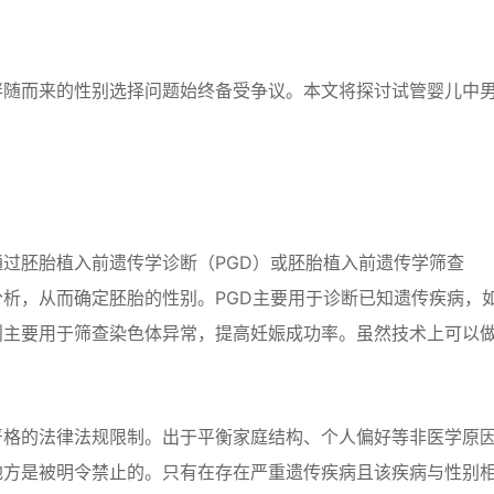
伴随而来的性别选择问题始终备受争议。本文将探讨试管婴儿中
过胚胎植入前遗传学诊断（PGD）或胚胎植入前遗传学筛查
分析，从而确定胚胎的性别。PGD主要用于诊断已知遗传疾病，
则主要用于筛查染色体异常，提高妊娠成功率。虽然技术上可以
严格的法律法规限制。出于平衡家庭结构、个人偏好等非医学原
地方是被明令禁止的。只有在存在严重遗传疾病且该疾病与性别