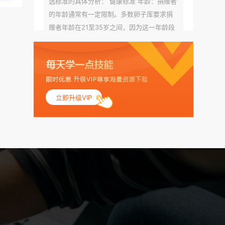
选标准的具体分析： 健康标准 年龄：捐赠者
的年龄通常有一定限制。多数卵子库要求捐
赠者年龄在21至35岁之间，因为这一年龄段
女性的卵子质量相对较高。不过，不同卵子
库的具体年龄要求可能有所不同。 身体质量
指数（BMI）：捐赠者的BMI通常需要在正常
范围内，以确保其身体健康状况良好。过高
的BMI可能与多种健康问题相关联，包括不孕
立即升级VIP
症和妊娠并发症。 生殖健康：捐赠者需要有
规律的月经期，无生殖障碍或异常问题。此
外，还需要进行详细的妇科检查，以确保其
生殖系统的健康。 遗传病史与家族病史：捐
赠者及其家庭成员需要无严重的遗传病史、
精神病史和传染病史。这通常需要通过基因
检测、家族史调查和医疗记录审查来确定。
传染病检查：捐赠者需要进行全面的传染病
检查，包括乙肝、丙肝、HIV、梅毒等。这些
检查旨在确保捐赠者未携带任何可传染给受