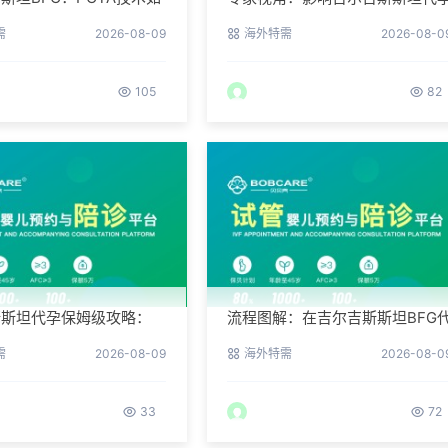
代孕流产风险？
成功率的三个核心要素
需
2026-08-09
海外特需
2026-08-0
105
82
斯斯坦代孕保姆级攻略：
流程图解：在吉尔吉斯斯坦BFG
您整理常见QA
孕需要待多久？
需
2026-08-09
海外特需
2026-08-0
33
72