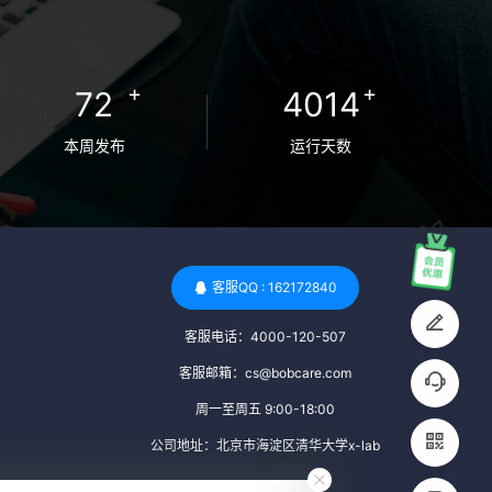
卵者的病原体。 药物与生活习惯：捐赠者需
要是非尼古丁使用者、非吸烟者、非吸毒
者，并且未使用可能影响卵子质量的药物，
+
+
72
4014
如某些精神药物和避孕植入物。 学历与心理
标准 学历要求：部分卵子库对捐赠者的学历
本周发布
运行天数
有一定要求，但这并非普遍标准。一些卵子
库可能更倾向于选择受过高等教育的女性作
为捐赠者，但这并不是绝对的筛选条件。 心
理状态评估：捐赠者需要进行心理状态评
估，以确定其对捐赠过程的态度、理解可能
客服QQ : 162172840
遇到的问题以及未来与受卵者的关系。这有
客服电话：4000-120-507
助于确保捐赠者在捐赠过程中保持积极的心
态，并理解其捐赠行为的意义。 其他标准 责
客服邮箱：cs@bobcare.com
任心与沟通能力：由于捐卵过程的时间不确
周一至周五 9:00-18:00
定性，捐赠者需要有责任心，善于沟通，并
公司地址：北京市海淀区清华大学x-lab
尊重预约和时间表。这有助于确保捐赠周期
的顺利进行，并保障受卵者的权益。 面试与