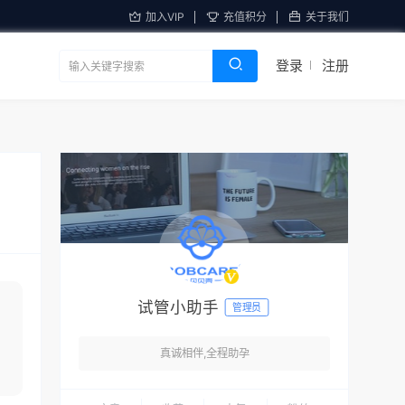
加入VIP
充值积分
关于我们
登录
注册
试管小助手
管理员
真诚相伴,全程助孕