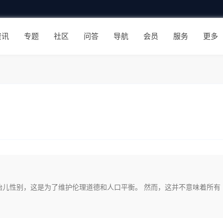
资讯
专题
社区
问答
导航
会员
服务
更多
胎儿性别，这是为了维护伦理道德和人口平衡。 然而，这并不意味着所有