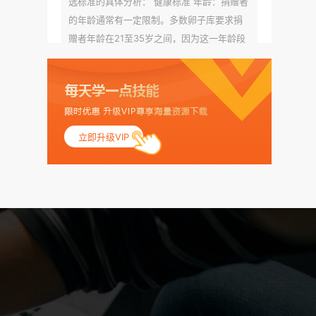
选标准的具体分析： 健康标准 年龄：捐赠者
的年龄通常有一定限制。多数卵子库要求捐
赠者年龄在21至35岁之间，因为这一年龄段
女性的卵子质量相对较高。不过，不同卵子
库的具体年龄要求可能有所不同。 身体质量
指数（BMI）：捐赠者的BMI通常需要在正常
范围内，以确保其身体健康状况良好。过高
的BMI可能与多种健康问题相关联，包括不孕
立即升级VIP
症和妊娠并发症。 生殖健康：捐赠者需要有
规律的月经期，无生殖障碍或异常问题。此
外，还需要进行详细的妇科检查，以确保其
生殖系统的健康。 遗传病史与家族病史：捐
赠者及其家庭成员需要无严重的遗传病史、
精神病史和传染病史。这通常需要通过基因
检测、家族史调查和医疗记录审查来确定。
传染病检查：捐赠者需要进行全面的传染病
检查，包括乙肝、丙肝、HIV、梅毒等。这些
检查旨在确保捐赠者未携带任何可传染给受