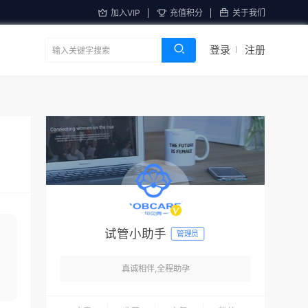
加入VIP
充值积分
关于我们
登录
注册
试管小助手
管理员
真诚相伴,全程助孕