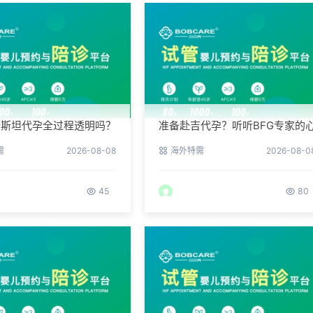
斯斯坦代孕全过程透明吗？
准备赴吉代孕？听听BFG专家的
户后台详解
理调适建议
需
2026-08-08
海外特需
2026-08-0
45
80