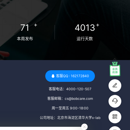
卵者的病原体。 药物与生活习惯：捐赠者需
要是非尼古丁使用者、非吸烟者、非吸毒
者，并且未使用可能影响卵子质量的药物，
+
+
71
4013
如某些精神药物和避孕植入物。 学历与心理
标准 学历要求：部分卵子库对捐赠者的学历
本周发布
运行天数
有一定要求，但这并非普遍标准。一些卵子
库可能更倾向于选择受过高等教育的女性作
为捐赠者，但这并不是绝对的筛选条件。 心
理状态评估：捐赠者需要进行心理状态评
估，以确定其对捐赠过程的态度、理解可能
客服QQ : 162172840
遇到的问题以及未来与受卵者的关系。这有
客服电话：4000-120-507
助于确保捐赠者在捐赠过程中保持积极的心
态，并理解其捐赠行为的意义。 其他标准 责
客服邮箱：cs@bobcare.com
任心与沟通能力：由于捐卵过程的时间不确
周一至周五 9:00-18:00
定性，捐赠者需要有责任心，善于沟通，并
公司地址：北京市海淀区清华大学x-lab
尊重预约和时间表。这有助于确保捐赠周期
的顺利进行，并保障受卵者的权益。 面试与