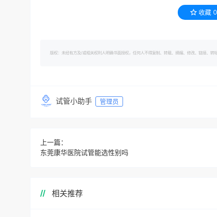
收藏
0
版权：未经有方及/或相关权利人明确书面授权，任何人不得复制、转载、摘编、修改、链接、转帖有方的内容。 转
试管小助手
管理员
上一篇：
东莞康华医院试管能选性别吗
相关推荐