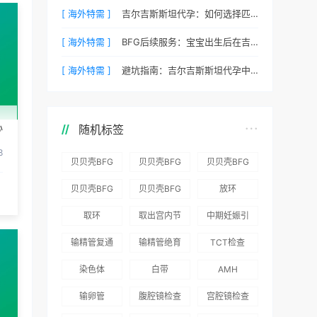
[ 海外特需 ]
吉尔吉斯斯坦代孕：如何选择匹配的捐赠者？
[ 海外特需 ]
BFG后续服务：宝宝出生后在吉尔吉斯斯坦的体检与回国
[ 海外特需 ]
避坑指南：吉尔吉斯斯坦代孕中常见的五个陷阱
心
随机标签
8
贝贝壳BFG
贝贝壳BFG
贝贝壳BFG
医院：为赴
医院：总体
医院推出
贝贝壳BFG
贝贝壳BFG
放环
吉尔吉斯斯
满意度
“荣耀计
医院
医院发布
取环
取出宫内节
中期妊娠引
坦就诊患者
96.3%，“医
划”：抱娃
Genebank
《单身男性
育器
产术
一站式服务
疗技术”和
风险为零
输精管复通
输精管绝育
TCT检查
资源库志愿
海外辅助生
“法律支持”
术
术
者突破500
殖指南（吉
染色体
白带
AMH
得分最高
名
国版）》
输卵管
腹腔镜检查
宫腔镜检查