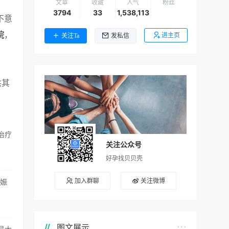
文章
收藏
人气
粉丝
3794
33
1,538,113
不意
院
，
进主页
关注Ta
发私信
供其
治疗
关注公众号
好孕找贝贝壳
加入群聊
关注微博
妊娠
图文展示