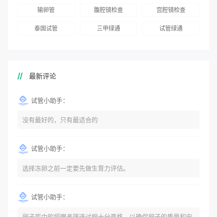
输卵管
腹腔镜检查
宫腔镜检查
泰国试管
三甲绿通
试管绿通
最新评论
试管小助手：
没有最好的，只有最适合的
试管小助手：
选择冻卵之前一定要先做生育力评估。
试管小助手：
卵子库中的捐赠者筛选过程十分严格，以确保卵子的质量和安