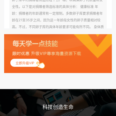
全性。以下是对捐赠者筛选标准的具体分析： 健康标准 年
龄：捐赠者的年龄通常有一定限制。多数卵子库要求捐赠者年
龄在21至35岁之间，因为这一年龄段女性的卵子质量相对较
高。不过，不同卵子库的具体年龄要求可能有所不同。 身体质
量指数（BMI）：捐赠者的BMI通常需要在正常范围内，以确
保其身体健康状况良好。过高的BMI可能与多种健康问题相关
联，包括不孕症和妊娠并发症。 生殖健康：捐赠者需要有规律
的月经期，无生殖障碍或异常问题。此外，还需要进行详细的
妇科检查，以确保其生殖系统的健康。 遗传病史与家族病史：
立即升级VIP
捐赠者及其家庭成员需要无严重的遗传病史、精神病史和传染
病史。这通常需要通过基因检测、家族史调查和医疗记录审查
来确定。 传染病检查：捐赠者需要进行全面的传染病检查，包
括乙肝、丙肝、HIV、梅毒等。这些检查旨在确保捐赠者未携
带任何可传染给受卵者的病原体。 药物与生活习惯：捐赠者需
要是非尼古丁使用者、非吸烟者、非吸毒者，并且未使用可能
科技创造生命
影响卵子质量的药物，如某些精神药物和避孕植入物。 学历与
心理标准 学历要求：部分卵子库对捐赠者的学历有一定要求，