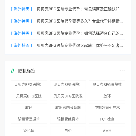
[ 海外特需 ]
贝贝壳BFG医院专业代孕：常见误区及正确认知全梳理
[ 海外特需 ]
贝贝壳BFG医院代孕要等多久？专业代孕排期情况公开
[ 海外特需 ]
贝贝壳BFG医院专业代孕：如何选择适合自己的代妈？
[ 海外特需 ]
贝贝壳BFG医院专业代孕大起底：优势与不足客观分析
随机标签
贝贝壳BFG医院：
贝贝壳BFG医院：
贝贝壳BFG医院推
为赴吉尔吉斯斯坦
总体满意度
出“荣耀计划”：抱
贝贝壳BFG医院
贝贝壳BFG医院发
放环
就诊患者一站式服
96.3%，“医疗技
娃风险为零
Genebank资源库
布《单身男性海外
取环
取出宫内节育器
中期妊娠引产术
务
术”和“法律支持”
志愿者突破500名
辅助生殖指南（吉
得分最高
输精管复通术
输精管绝育术
TCT检查
国版）》
染色体
白带
AMH