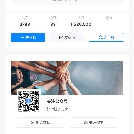
文章
收藏
人气
粉丝
3783
33
1,526,500
进主页
关注Ta
发私信
关注公众号
好孕找贝贝壳
加入群聊
关注微博